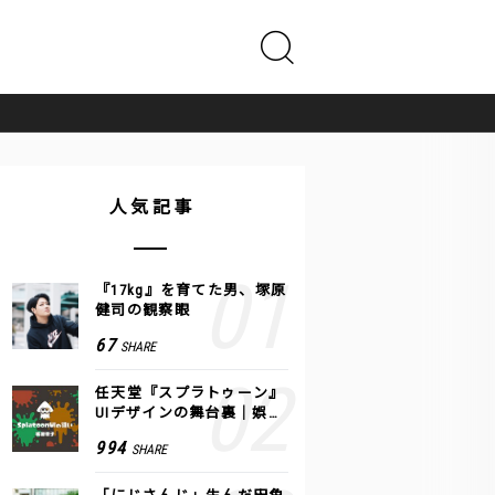
人気記事
『17kg』を育てた男、塚原
健司の観察眼
67
SHARE
任天堂『スプラトゥーン』
UIデザインの舞台裏｜娯楽
のUI 公式レポート #2
994
SHARE