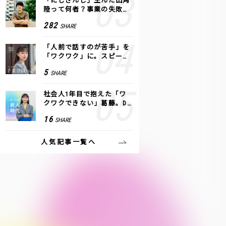
「にじさんじ」生んだ田角
陸って何者？事業の失敗
も、VTuberで逆転！｜ANY
282
SHARE
COLOR
「人前で話すのが苦手」を
「ワクワク」に。スピーチ
ライター千葉佳織が「話し
5
SHARE
方トレーニング」に込めた
思い
社会人1年目で抱えた「ワ
クワクできない」葛藤。De
NAの社内プロジェクトで見
16
SHARE
つけた、私の生きる道
人気記事一覧へ