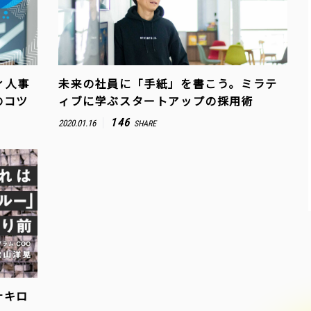
ィ人事
未来の社員に「手紙」を書こう。ミラテ
のコツ
ィブに学ぶスタートアップの採用術
146
2020.01.16
SHARE
ナキロ