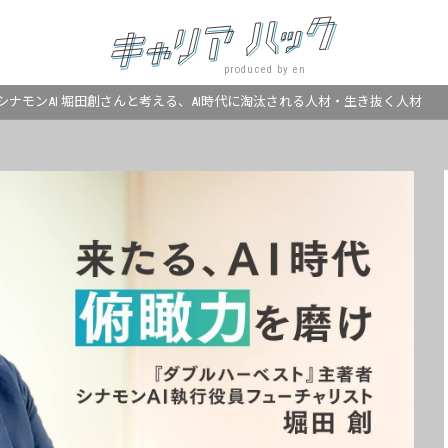
produced by en
シナモンAI 堀田創さんと考える、AI時代に淘汰される人材・生き抜く人材