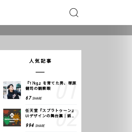
人気記事
『17kg』を育てた男、塚原
健司の観察眼
67
SHARE
任天堂『スプラトゥーン』
UIデザインの舞台裏｜娯楽
のUI 公式レポート #2
994
SHARE