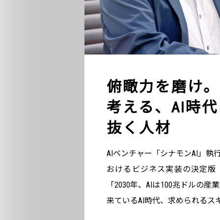
俯瞰力を磨け。
考える、AI時
抜く人材
AIベンチャー「シナモンAI」
おけるビジネス実装の決定版
「2030年、AIは100兆ドル
来ているAI時代、求められるスキ