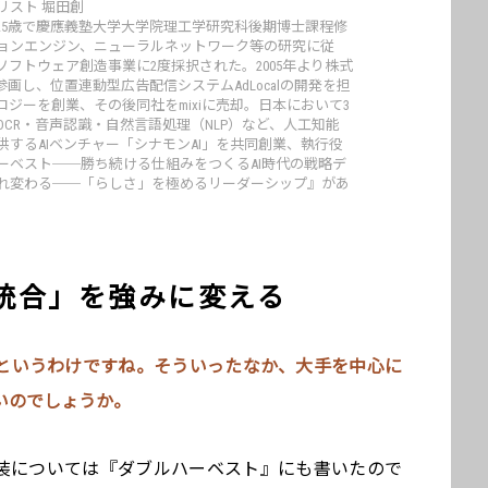
リスト 堀田創
25歳で慶應義塾大学大学院理工学研究科後期博士課程修
ョンエンジン、ニューラルネットワーク等の研究に従
A未踏ソフトウェア創造事業に2度採択された。2005年より株式
画し、位置連動型広告配信システムAdLocalの開発を担
ジーを創業、その後同社をmixiに売却。日本において3
OCR・音声認識・自然言語処理（NLP）など、人工知能
するAIベンチャー「シナモンAI」を共同創業、執行役
ーベスト──勝ち続ける仕組みをつくるAI時代の戦略デ
れ変わる──「らしさ」を極めるリーダーシップ』があ
統合」を強みに変える
るというわけですね。そういったなか、大手を中心に
いのでしょうか。
実装については『ダブルハーベスト』にも書いたので