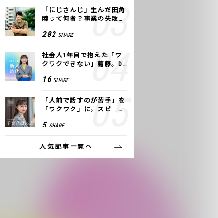
「にじさんじ」生んだ田角
陸って何者？事業の失敗
も、VTuberで逆転！｜ANY
282
SHARE
COLOR
社会人1年目で抱えた「ワ
クワクできない」葛藤。De
NAの社内プロジェクトで見
16
SHARE
つけた、私の生きる道
「人前で話すのが苦手」を
「ワクワク」に。スピーチ
ライター千葉佳織が「話し
5
SHARE
方トレーニング」に込めた
思い
人気記事一覧へ