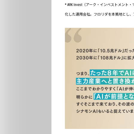
* ARK Invest（アーク・インベスト
化した運用会社。フロリダを本拠地とし、