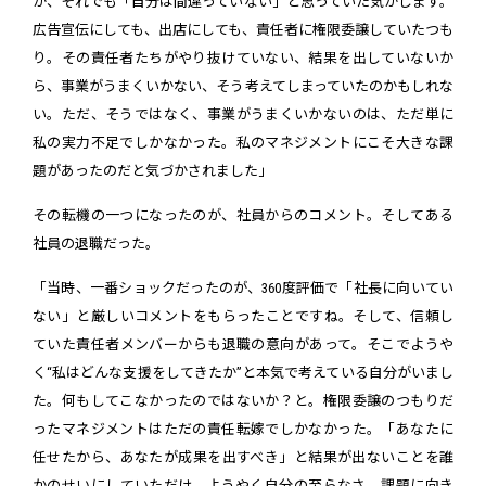
が、それでも「自分は間違っていない」と思っていた気がします。
広告宣伝にしても、出店にしても、責任者に権限委譲していたつも
り。その責任者たちがやり抜けていない、結果を出していないか
ら、事業がうまくいかない、そう考えてしまっていたのかもしれな
い。ただ、そうではなく、事業がうまくいかないのは、ただ単に
私の実力不足でしかなかった。私のマネジメントにこそ大きな課
題があったのだと気づかされました」
その転機の一つになったのが、社員からのコメント。そしてある
社員の退職だった。
「当時、一番ショックだったのが、360度評価で「社長に向いてい
ない」と厳しいコメントをもらったことですね。そして、信頼し
ていた責任者メンバーからも退職の意向があって。そこでようや
く“私はどんな支援をしてきたか”と本気で考えている自分がいまし
た。何もしてこなかったのではないか？と。権限委譲のつもりだ
ったマネジメントはただの責任転嫁でしかなかった。「あなたに
任せたから、あなたが成果を出すべき」と結果が出ないことを誰
かのせいにしていただけ。ようやく自分の至らなさ、課題に向き