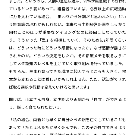
ました。というのも、人間の意思決定は、95％が無意識下で行われ
ているという説があって。経営者でいえば、必要以上の広報活動
に力を入れている場合、「まわりから好調だと思われたい」とい
う無意識の現れかもしれない。本来なら中期経営計画をしっかり
組むことのほうが重要なタイミングなのに後回しになっていた
り。そういった「型」を把握していく。そのために2年間くらい
は、どういった時にどういう感情になったか。なぜ感情が揺さぶ
られたのか。どういう決定をしたか。その都度メモを取るように
してメタ認知のレベルを上げていく取り組みを行っていました。
もちろん、生まれ育ってきた環境に起因するところも大きく、根
本から変わることは難しいかもしれません。ただ、認知ができれ
ば取る選択や行動は変えていけると思います」
聞けば、山本さん自身、幼少期より両親から「自立」ができるよ
う、厳しく育てられたという。
「私の場合、両親とも早くに自分たちの親を亡くしていることも
あって「たとえ私たちが早く死んでも、この子が自立できるよう