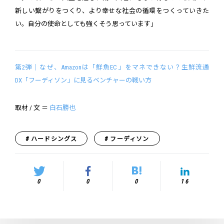
新しい繋がりをつくり、より幸せな社会の循環をつくっていきた
い。自分の使命としても強くそう思っています」
第2弾｜なぜ、Amazonは「鮮魚EC」をマネできない？生鮮流通
DX「フーディソン」に見るベンチャーの戦い方
取材 / 文 ＝
白石勝也
ハードシングス
フーディソン
0
0
0
16