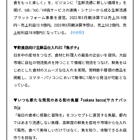
食をもっと楽しく」を、ビジョンに「生鮮流通に新しい循環を」を
掲げ、toB／toC／HR各サービスの連携・シナジーから成る生鮮流通
プラットフォーム事業を運営。2022年3月期決算では売上35.9億
円・売上利益13.9億円。2023年3月期決算予想は、売上50.2億円、売
上総利益18.8億円となっている。（
IR参照
）
▼飲食店向け生鮮品仕入れEC『魚ポチ』
日本中の産地をつなぎ、食材と料理人の最高の出会いを提供。大田
市場に自社の物流拠点を持つことで情報と物流をつなげ、鮮魚をは
じめとした食材のスムーズな仕入れを実現。常時数千種類の商品を
掲載し、スマホ・パソコンにおいて簡単に1尾から発注が可能とな
っている。
▼いつも新たな発見のある街の魚屋『sakana bacca(サカナバッ
カ)』
「毎日の食卓に感動と冒険を」をコンセプトに運営する魚屋。都内
ではあまり流通しない魚種、高鮮度の鮮魚を産地や市場から仕入れ
て販売。食べて美味しいだけではなく、魚を知り、体験できるお店
作りを目指す。