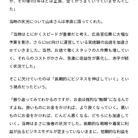
が、その後の2年ほどは正直、全てがうまくいっていませんでし
た」
当時の状況について山本さんは率直に語ってくれた。
「当時はとにかくスピードが重要だと考え、広告宣伝費に大幅な
予算を割き、さらにtoC向けに運営している実店舗の出店を加速さ
せていきました。当然、お店で働くスタッフの人件費も増してい
く。それらのコストがかさみ、急激に収益性が悪化し、赤字が続
く状況でした」
そこに欠けていたのは「長期的にビジネスを伸ばしていく」とい
う視点だったという。
「振り返ってみてわかるのですが、お金は強烈な“触媒”になるんで
すよね。良いものにお金をかければ、より良くなっていく。悪い
ものにお金をかければ、どんどん悪くなる。どちらにも加速して
いく。当時はまさに後者の状況でした。長期的な戦略や着実に利
益が出るビジネスモデルが定まっていないままに、短期的な利益を