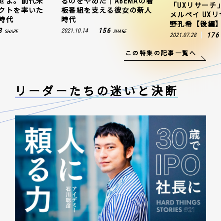
ABEMAの看
連携を成功さ
「UXリサーチ」の始め方｜
る彼女の新人
聞のプロジェ
メルペイ UXリサーチャー 草
田村有の新人
野孔希【後編】
6
163
2021.10.25
SHARE
176
2021.07.28
SHARE
この特集の記事一覧へ
リーダーたちの
迷いと決断