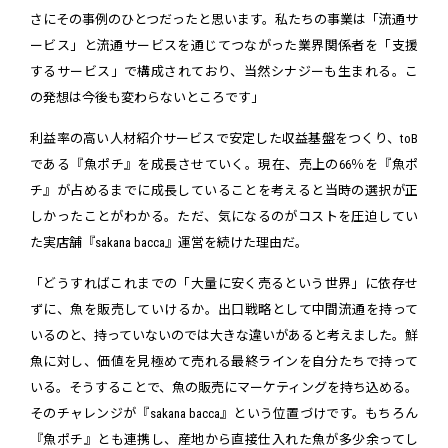
さにその事例のひとつだったと思います。私たちの事業は「流通サ
ービス」と流通サービスを通じてつながった業界関係者を「支援
するサービス」で構成されており、当然シナジーも生まれる。こ
の発想は今後も変わらないところです」
利益率の高い人材紹介サービスで安定した収益基盤をつくり、toB
である『魚ポチ』を成長させていく。現在、売上の66％を『魚ポ
チ』が占めるまでに成長していることを考えると当時の選択が正
しかったことがわかる。ただ、気になるのがコストを圧迫してい
た実店舗『sakana bacca』運営を続けた理由だ。
「どうすればこれまでの「大量に安く売るという世界」に依存せ
ずに、魚を販売していけるか。出口戦略として中間流通を持って
いるのと、持っていないのでは大きな違いがあると考えました。鮮
魚に対し、価値を見極めて売れる最終ラインを自分たちで持って
いる。そうすることで、魚の販売にマーケティングを持ち込める。
そのチャレンジが『sakana bacca』という位置づけです。もちろん
『魚ポチ』とも連携し、産地から直接仕入れた魚が多少余ってし