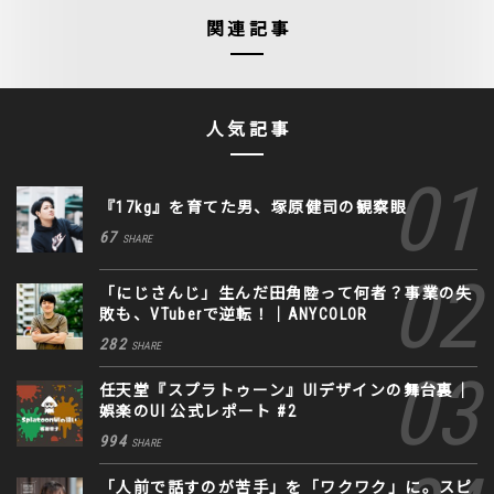
関連記事
人気記事
『17kg』を育てた男、塚原健司の観察眼
67
SHARE
「にじさんじ」生んだ田角陸って何者？事業の失
敗も、VTuberで逆転！｜ANYCOLOR
282
SHARE
任天堂『スプラトゥーン』UIデザインの舞台裏｜
娯楽のUI 公式レポート #2
994
SHARE
「人前で話すのが苦手」を「ワクワク」に。スピ