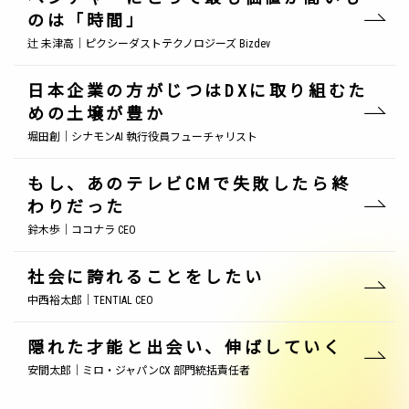
のは「時間」
辻 未津高｜ピクシーダストテクノロジーズ Bizdev
日本企業の方がじつはDXに取り組むた
めの土壌が豊か
堀田創｜シナモンAI 執行役員フューチャリスト
もし、あのテレビCMで失敗したら終
わりだった
鈴木歩｜ココナラ CEO
社会に誇れることをしたい
中西裕太郎｜TENTIAL CEO
隠れた才能と出会い、伸ばしていく
安間太郎｜ミロ・ジャパンCX 部門統括責任者