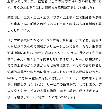
追おうとしていた。経営者としての実力が伴わないにも関わら
ず、多くのお金を手にし、間違った意思決定をしていました」
前職では、エス・エム・エス（プライム上場）にて取締役を歴任
した山本さん。前職とのビジネスモデルとの違いも経営判断を難
しくしたという。
「まずは事業にかかるマージンが明らかに違いますよね。前職は
人材ビジネスなので情報がソリューションになる。ただ、生鮮流
通は情報に加えて、物流も含めてソリューション。仕入れてから売
れて、手元に届くまでを提供しなければなりません。損益分岐ま
での売上額がかなり遠かったとも言えます。やはり今振り返ると
短期的な黒字化のために焦ってコストをかける必要はなかった。
toBにしても広告宣伝費を使えば使うほどユーザー数は増えます
が、対応しきれなければ、サービスの品質が悪化してしまう。プ
ロダクトとサービスの品質を愚直に向上し続け、成り行きでユー
ザーを増やしていくべきだったと思っています」