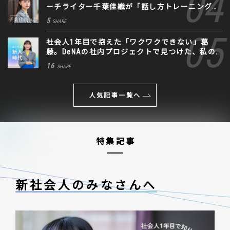
ーチライター千葉佳織が「話し方トレーニング」
に込めた思い
5
SHARE
社会人1年目で抱えた「ワクワクできない」葛
藤。DeNAの社内プロジェクトで見つけた、私の
生きる道
16
SHARE
人気記事一覧へ
特集記事
新社会人のみなさんへ