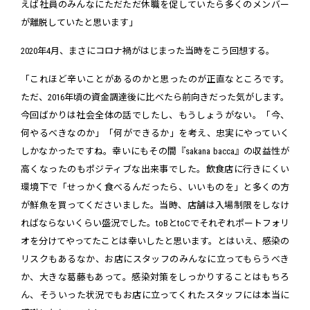
えば社員のみんなにただただ休職を促していたら多くのメンバー
が離脱していたと思います」
2020年4月、まさにコロナ禍がはじまった当時をこう回想する。
「これほど辛いことがあるのかと思ったのが正直なところです。
ただ、2016年頃の資金調達後に比べたら前向きだった気がします。
今回ばかりは社会全体の話でしたし、もうしょうがない。「今、
何やるべきなのか」「何ができるか」を考え、忠実にやっていく
しかなかったですね。幸いにもその間『sakana bacca』の収益性が
高くなったのもポジティブな出来事でした。飲食店に行きにくい
環境下で「せっかく食べるんだったら、いいものを」と多くの方
が鮮魚を買ってくださいました。当時、店舗は入場制限をしなけ
ればならないくらい盛況でした。toBとtoCでそれぞれポートフォリ
オを分けてやってたことは幸いしたと思います。とはいえ、感染の
リスクもあるなか、お店にスタッフのみんなに立ってもらうべき
か、大きな葛藤もあって。感染対策をしっかりすることはもちろ
ん、そういった状況でもお店に立ってくれたスタッフには本当に