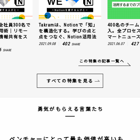
Notionで「知」
400名のチームにNotion導
GMOペパボが
る。学びの点と
入。全プロセスを公開！ス
使うNotio
otion活用法
マートニュースの場合
トワークでも
ムーズに！
02
427
2021.06.07
SHARE
SHARE
17
2021.11.10
この特集の記事一覧へ
すべての特集を見る
勇気がもらえる言葉たち
ベンチャーにとって最も価値が高いも