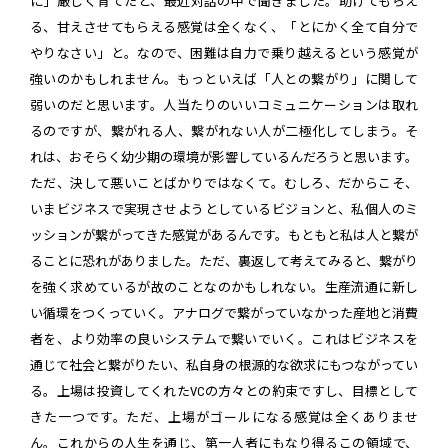
に」厳しく育てたと、最近対話の中で聞きました。助けてもらえ
る、甘えさせてもらえる感覚は全くなく、「とにかく全て自分で
やりなさい」と。なので、困難は自力で乗り越えるという感覚が
強いのかもしれません。もっといえば「人との繋がり」に関して
弱いのだと思います。人当たりのいいコミュニケーションは取れ
るのですが、繋がれる人、繋がれない人が二極化してしまう。そ
れは、おそらく幼少期の環境が影響しているんだろうと思います。
ただ、決して悪いことばかりではなくて。むしろ、だからこそ、
いまビジネスで実現させようとしているビジョンと、私個人のミ
ッションが繋がってきた感覚があるんです。もともと私は人と繋が
ることに恐れがありました。ただ、裏返して考えてみると、繋がり
を強く求めているが故のことなのかもしれない。生産流通に新し
い循環をつくっていく。アナログで繋がっていなかった産地と消費
者を、より効率の良いシステムで繋いでいく。これはビジネスを
通じて社会と繋がりたい、私自身の根源的な欲求にもつながってい
る。上場は投資してくれたVCの方々との約束ですし、目標として
きた一つです。ただ、上場がゴールになる感覚は全くありませ
ん。これからの人生を通じ、第一人者にもなり得るこの領域で、