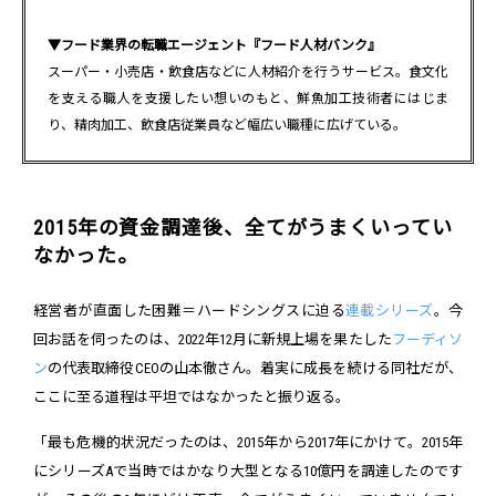
▼
フード業界の転職エージェント『フード人材バンク』
スーパー・小売店・飲食店などに人材紹介を行うサービス。食文化
を支える職人を支援したい想いのもと、鮮魚加工技術者にはじま
り、精肉加工、飲食店従業員など幅広い職種に広げている。
2015年の資金調達後、全てがうまくいってい
なかった。
経営者が直面した困難＝ハードシングスに迫る
連載シリーズ
。今
回お話を伺ったのは、2022年12月に新規上場を果たした
フーディソ
ン
の代表取締役CEOの山本徹さん。着実に成長を続ける同社だが、
ここに至る道程は平坦ではなかったと振り返る。
「最も危機的状況だったのは、2015年から2017年にかけて。2015年
にシリーズAで当時ではかなり大型となる10億円を調達したのです