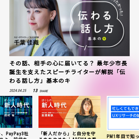
その話、相手の心に届いてる？ 最年少市長
誕生を支えたスピーチライターが解説「伝
わる話し方」基本のキ
13
2024.04.25
SHARE
」と自分を守
ZOZO、ヤフー、
PM1年目で知っておきたい