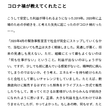
コロナ禍が教えてくれたこと
こうして安定した利益が得られるようになった2019年。2020年に上
場のための手続きを…と考えた矢先に起こったのがコロナ禍だった
ーー。
「2020年4月の緊急事態宣言で社会が完全にストップしていくなか
で、当社においても売上は大きく毀損しました。見通しが悪く、将
来の見通しも見えない。ただ、組織にとって最もよくないのは
「何も仕事がない」ということ。利益が出ないのはしょうがな
い。ですが、少しでも前に進んでいる感覚がないと、精神的に病ん
でしまうのではないか。そう考え、エネルギーを持ち続けられた
らと会社として新しいチャレンジをしていました。たとえば、飲
食店向けに販売するはずだった鮮魚をドライブスルー方式で販売
したりもして。買ってくださるお客様がいたからみんなが前向き
になれたように思います。正直、大きな利益を生んだわけではあ
りませんでしたが、やってよかった。もしあの時、何もせず、たと