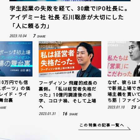
学生起業の失敗を経て、30歳でIPO社長に。
アイデミー社 社長 石川聡彦が大切にした
「人に頼る力」
7
2023.10.04
SHARE
なぜ、彼らは「動画領域」
キャッシュ残1
 飛躍的成長の
で新規上場できたのか。現
じ抜いた「e
は経営者失格だ
場主義を貫いて見つけた勝
値。ウェルプ
円調達後の赤
ち筋｜ファインズ 三輪幸将
ゼスト上場の
禍、そして上場
29
5
2023.01.10
2023.03.20
SHARE
SH
SHARE
この特集の記事一覧へ