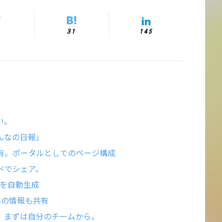
31
145
い。
んなの日報」
有。ポータルとしてのページ構成
ドでシェア。
トを自動生成
外の情報も共有
、まずは自分のチームから。