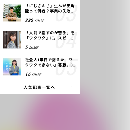
「にじさんじ」生んだ田角
陸って何者？事業の失敗
も、VTuberで逆転！｜ANY
282
SHARE
COLOR
「人前で話すのが苦手」を
「ワクワク」に。スピーチ
ライター千葉佳織が「話し
5
SHARE
方トレーニング」に込めた
思い
社会人1年目で抱えた「ワ
クワクできない」葛藤。De
NAの社内プロジェクトで見
16
SHARE
つけた、私の生きる道
人気記事一覧へ