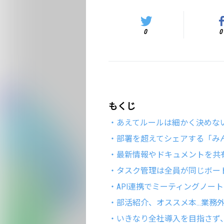
0
0
もくじ
・あえてルールは細かく決めな
・部署を超えてシェアする「み
・最新情報やドキュメントを共
・タスク管理は全員が同じボー
・API連携でミーティングノー
・部活紹介、オススメ本...業務
・いきなり全社導入を目指さず