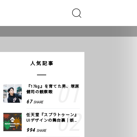
人気記事
『17kg』を育てた男、塚原
健司の観察眼
67
SHARE
任天堂『スプラトゥーン』
UIデザインの舞台裏｜娯楽
のUI 公式レポート #2
994
SHARE