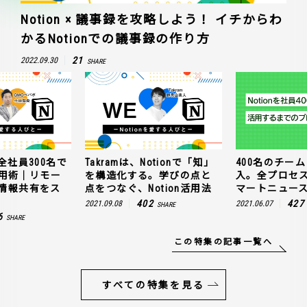
Notion × 議事録を攻略しよう！ イチからわ
かるNotionでの議事録の作り方
21
2022.09.30
SHARE
全社員300名で
Takramは、Notionで「知」
400名のチームに
n活用術｜リモー
を構造化する。学びの点と
入。全プロセ
情報共有をス
点をつなぐ、Notion活用法
マートニュー
402
427
2021.09.08
2021.06.07
SHARE
6
SHARE
この特集の記事一覧へ
すべての特集を見る