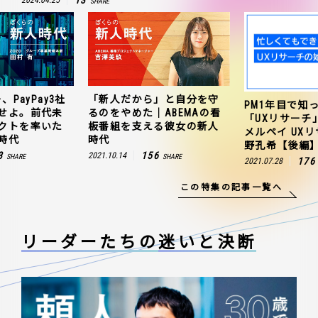
SHARE
、PayPay3社
「新人だから」と自分を守
PM1年目で知
せよ。前代未
るのをやめた｜ABEMAの看
「UXリサーチ
クトを率いた
板番組を支える彼女の新人
メルペイ UX
時代
時代
野孔希【後編
3
156
2021.10.14
SHARE
SHARE
176
2021.07.28
この特集の記事一覧へ
リーダーたちの
迷いと決断