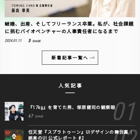
結婚、出産、そしてフリーランス卒業。私が、社会課題
に挑むバイオベンチャーの人事責任者になるまで
3
2024.01.11
SHARE
新着記事一覧へ
人気記事
『17kg』を育てた男、塚原健司の観察眼
67
SHARE
任天堂『スプラトゥーン』UIデザインの舞台裏｜
娯楽のUI 公式レポート #2