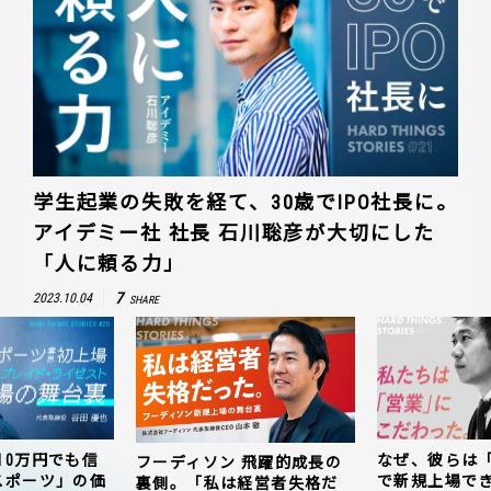
学生起業の失敗を経て、30歳でIPO社長に。
アイデミー社 社長 石川聡彦が大切にした
「人に頼る力」
7
2023.10.04
SHARE
10万円でも信
なぜ、彼らは
フーディソン 飛躍的成長の
スポーツ」の価
で新規上場で
裏側。「私は経営者失格だ