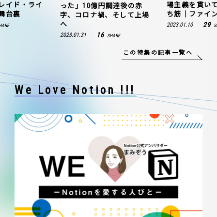
レイド・ライ
場主義を貫い
った」10億円調達後の赤
舞台裏
ち筋｜ファイン
字、コロナ禍、そして上場
へ
29
2023.01.10
HARE
S
16
2023.01.31
SHARE
この特集の記事一覧へ
We Love Notion !!!