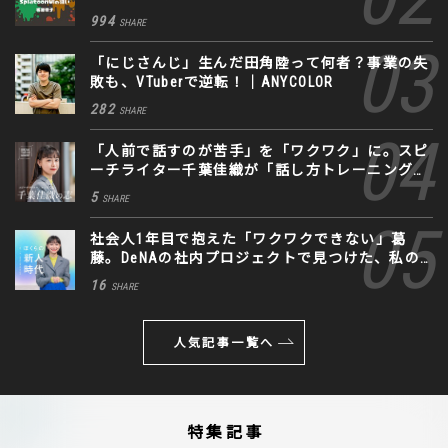
994
SHARE
「にじさんじ」生んだ田角陸って何者？事業の失
敗も、VTuberで逆転！｜ANYCOLOR
282
SHARE
「人前で話すのが苦手」を「ワクワク」に。スピ
ーチライター千葉佳織が「話し方トレーニング」
に込めた思い
5
SHARE
社会人1年目で抱えた「ワクワクできない」葛
藤。DeNAの社内プロジェクトで見つけた、私の
生きる道
16
SHARE
人気記事一覧へ
特集記事