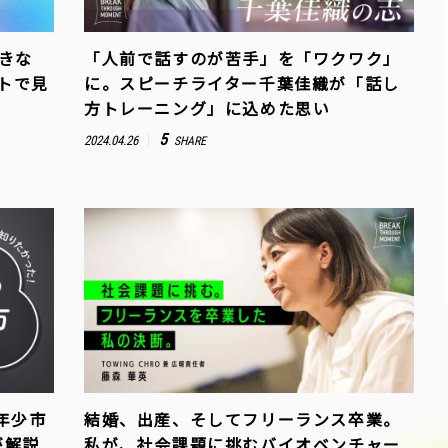
きな
「人前で話すのが苦手」を「ワクワク」
クトで見
に。スピーチライター千葉佳織が「話し
方トレーニング」に込めた思い
5
2024.04.26
SHARE
年少市
結婚、出産、そしてフリーランス卒業。
が解説
私が、社会課題に挑むバイオベンチャー