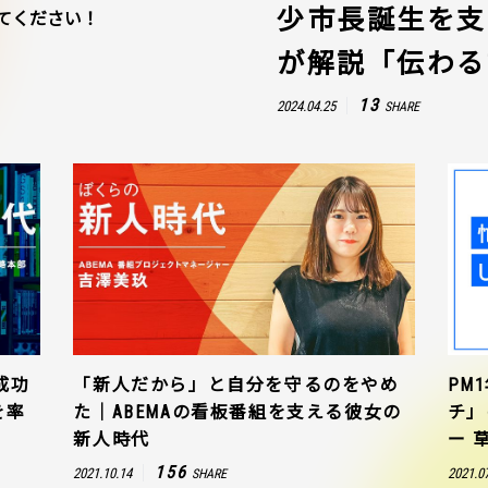
少市長誕生を支
てください！
が解説「伝わる
13
2024.04.25
SHARE
成功
「新人だから」と自分を守るのをやめ
PM
を率
た｜ABEMAの看板番組を支える彼女の
チ」
新人時代
ー 
156
2021.10.14
2021.0
SHARE