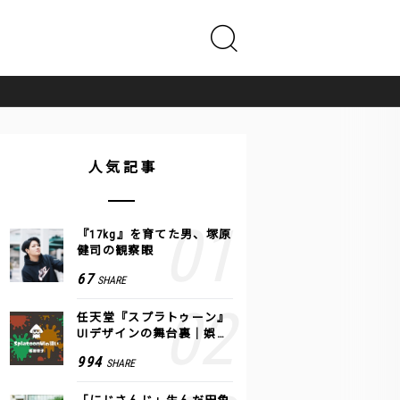
人気記事
『17kg』を育てた男、塚原
健司の観察眼
67
SHARE
任天堂『スプラトゥーン』
UIデザインの舞台裏｜娯楽
のUI 公式レポート #2
994
SHARE