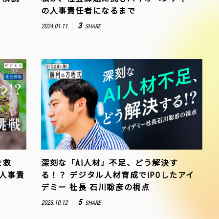
の人事責任者になるまで
3
2024.01.11
SHARE
を救
深刻な「AI人材」不足、どう解決す
」人事責
る！？ デジタル人材育成でIPOしたアイ
デミー 社長 石川聡彦の視点
5
2023.10.12
SHARE