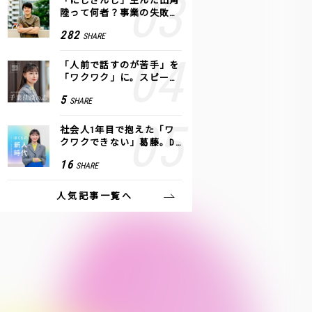
「にじさんじ」生んだ田角
陸って何者？事業の失敗
も、VTuberで逆転！｜ANY
282
SHARE
COLOR
「人前で話すのが苦手」を
「ワクワク」に。スピーチ
ライター千葉佳織が「話し
5
SHARE
方トレーニング」に込めた
思い
社会人1年目で抱えた「ワ
クワクできない」葛藤。De
NAの社内プロジェクトで見
16
SHARE
つけた、私の生きる道
人気記事一覧へ