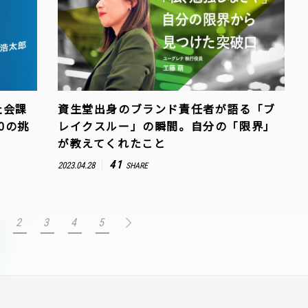
社会課
資生堂出身のブランド責任者が語る「ブ
Oの挑
レイクスルー」の瞬間。自分の「限界」
が教えてくれたこと
41
2023.04.28
SHARE
2
3
4
5