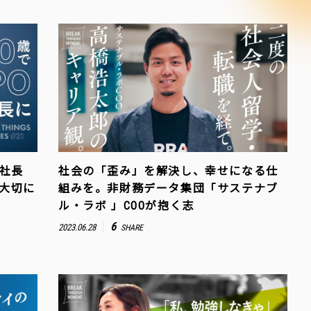
O社長
社会の「歪み」を解決し、幸せになる仕
が大切に
組みを。非財務データ集団「サステナブ
ル・ラボ 」COOが抱く志
6
2023.06.28
SHARE