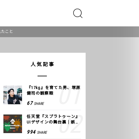
れたこと
人気記事
『17kg』を育てた男、塚原
健司の観察眼
67
SHARE
任天堂『スプラトゥーン』
UIデザインの舞台裏｜娯楽
のUI 公式レポート #2
994
SHARE