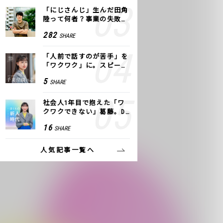
「にじさんじ」生んだ田角
陸って何者？事業の失敗
も、VTuberで逆転！｜ANY
282
SHARE
COLOR
「人前で話すのが苦手」を
「ワクワク」に。スピーチ
ライター千葉佳織が「話し
5
SHARE
方トレーニング」に込めた
思い
社会人1年目で抱えた「ワ
クワクできない」葛藤。De
NAの社内プロジェクトで見
16
SHARE
つけた、私の生きる道
人気記事一覧へ