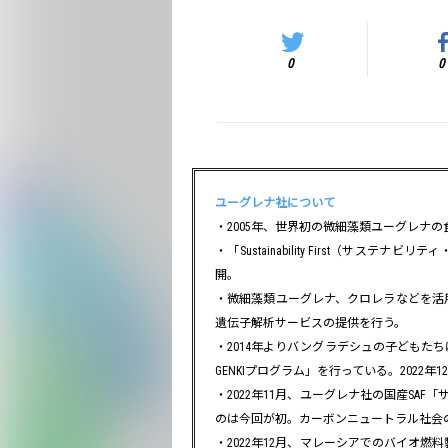
0
0
ユーグレナ社について
・2005年、世界初の微細藻類ユーグレナ
・「Sustainability First（
開。
・微細藻類ユーグレナ、クロレラなどを活
遺伝子解析サービスの提供を行う。
・2014年よりバングラデシュの子どもた
GENKIプログラム」を行っている。2022
・2022年11月、ユーグレナ社の国産SA
のは今回が初。カーボンニュートラル社会
・2022年12月、マレーシアでのバイオ