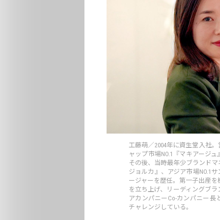
工藤萌／2004年に資生堂入
ャップ市場NO.1『マキアー
その後、当時最年少ブランドマ
ジョルカ』、アジア市場NO.
ージャーを歴任。第一子出産を機
を立ち上げ、リーディングブラ
アカンパニーCo-カンパニー
チャレンジしている。