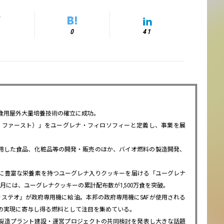
0
41
の食用屋外大量培養技術の確立に成功。
サステナビリティ・ファースト）」をユーグレナ・フィロソフィーと定義し、事業を展
用した食品、化粧品等の開発・販売のほか、バイオ燃料の製造開発、
ちに豊富な栄養素を持つユーグレナ入りクッキーを届ける「ユーグレナ
年12月には、ユーグレナクッキーの累計配布数が1,500万食を突破。
F「サステオ」が政府専用機に給油。本邦の政府専用機にSAFが使用される
の実現に寄与し得る燃料として注目を集めている。
燃料製造プラント建設・運営プロジェクトの共同検討を発表し大きな話題