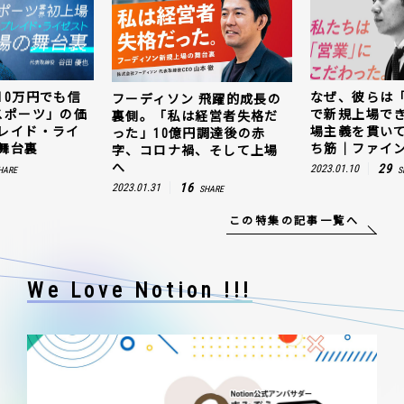
なぜ、彼らは「動画領域」
キャッシュ残1
 飛躍的成長の
で新規上場できたのか。現
じ抜いた「e
経営者失格だ
場主義を貫いて見つけた勝
値。ウェルプ
円調達後の赤
ち筋｜ファインズ 三輪幸将
ゼスト上場の
、そして上場
29
5
2023.01.10
2023.03.20
SHARE
SH
SHARE
この特集の記事一覧へ
We Love Notion !!!