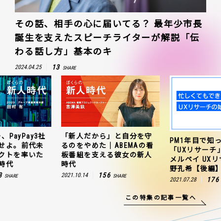
その話、相手の心に届いてる？ 最年少市長
誕生を支えたスピーチライターが解説「伝
わる話し方」基本のキ
13
2024.04.25
SHARE
」と自分を守
ZOZO、ヤフー、
PM1年目で知っておきたい
ABEMAの看
連携を成功さ
「UXリサーチ」の始め方｜
る彼女の新人
聞のプロジェ
メルペイ UXリサーチャー 草
田村有の新人
野孔希【後編】
6
163
2021.10.25
SHARE
176
2021.07.28
SHARE
この特集の記事一覧へ