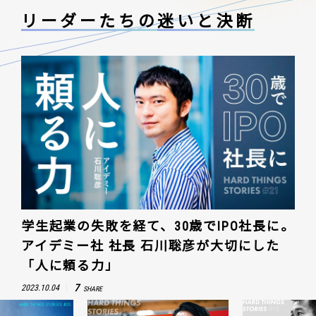
リーダーたちの
迷いと決断
学生起業の失敗を経て、30歳でIPO社長に。
アイデミー社 社長 石川聡彦が大切にした
「人に頼る力」
7
2023.10.04
SHARE