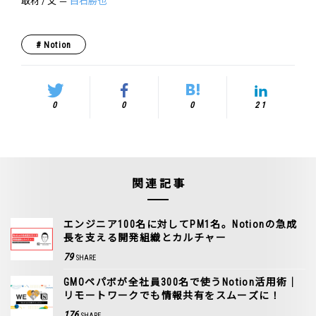
取材 / 文 ＝
白石勝也
Notion
0
0
0
21
関連記事
エンジニア100名に対してPM1名。Notionの急成
長を支える開発組織とカルチャー
79
SHARE
GMOペパボが全社員300名で使うNotion活用術｜
リモートワークでも情報共有をスムーズに！
176
SHARE