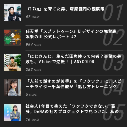
『17kg』を育てた男、塚原健司の観察眼
67
SHARE
任天堂『スプラトゥーン』UIデザインの舞台裏｜
娯楽のUI 公式レポート #2
994
SHARE
「にじさんじ」生んだ田角陸って何者？事業の失
敗も、VTuberで逆転！｜ANYCOLOR
282
SHARE
「人前で話すのが苦手」を「ワクワク」に。スピ
ーチライター千葉佳織が「話し方トレーニング」
に込めた思い
5
SHARE
社会人1年目で抱えた「ワクワクできない」葛
藤。DeNAの社内プロジェクトで見つけた、私の
生きる道
16
SHARE