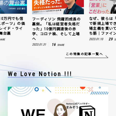
なぜ、彼らは「動画領域」
キャッシュ残1
 飛躍的成長の
で新規上場できたのか。現
じ抜いた「e
経営者失格だ
場主義を貫いて見つけた勝
値。ウェルプ
円調達後の赤
ち筋｜ファインズ 三輪幸将
ゼスト上場の
、そして上場
29
5
2023.01.10
2023.03.20
SHARE
SH
SHARE
この特集の記事一覧へ
We Love Notion !!!