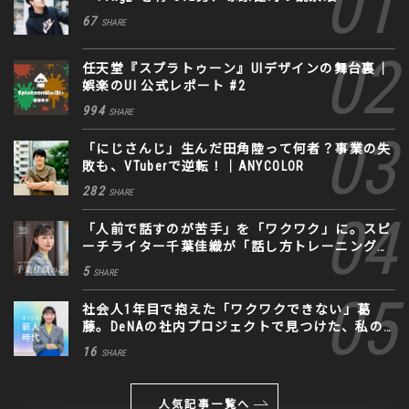
67
SHARE
任天堂『スプラトゥーン』UIデザインの舞台裏｜
娯楽のUI 公式レポート #2
994
SHARE
「にじさんじ」生んだ田角陸って何者？事業の失
敗も、VTuberで逆転！｜ANYCOLOR
282
SHARE
「人前で話すのが苦手」を「ワクワク」に。スピ
ーチライター千葉佳織が「話し方トレーニング」
に込めた思い
5
SHARE
社会人1年目で抱えた「ワクワクできない」葛
藤。DeNAの社内プロジェクトで見つけた、私の
生きる道
16
SHARE
人気記事一覧へ