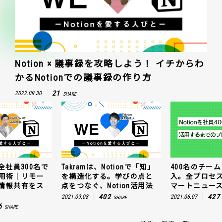
Notion × 議事録を攻略しよう！ イチからわ
かるNotionでの議事録の作り方
21
2022.09.30
SHARE
otionで「知」
400名のチームにNotion導
GMOペパボが全
。学びの点と
入。全プロセスを公開！ス
使うNotion
otion活用法
マートニュースの場合
トワークでも
ムーズに！
2
427
2021.06.07
SHARE
SHARE
176
2021.11.10