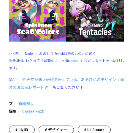
>>>次回「Nintendo みまもり Switchは誰のもの」に続く
※全3回にわたって『娯楽のUI - by Nintendo -』公式レポートをお届けし
ます。
第1回「
任天堂が新人研修で伝えている、あそび心のデザイン｜娯
楽のUI 公式レポート #1
」もご覧ください！
文 ＝
新國翔大
編集 ＝
CAREER HACK
UI/UX
デザイナー
UI Crunch