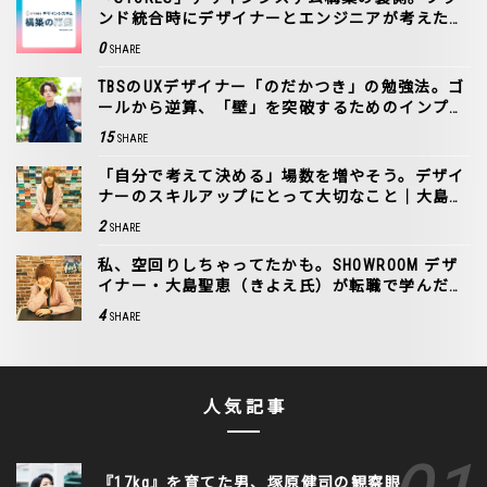
ンド統合時にデザイナーとエンジニアが考えたこ
と
0
SHARE
TBSのUXデザイナー「のだかつき」の勉強法。ゴ
ールから逆算、「壁」を突破するためのインプッ
ト
15
SHARE
「自分で考えて決める」場数を増やそう。デザイ
ナーのスキルアップにとって大切なこと｜大島聖
恵（きよえ氏）
2
SHARE
私、空回りしちゃってたかも。SHOWROOM デザ
イナー・大島聖恵（きよえ氏）が転職で学んだこ
と
4
SHARE
人気記事
『17kg』を育てた男、塚原健司の観察眼