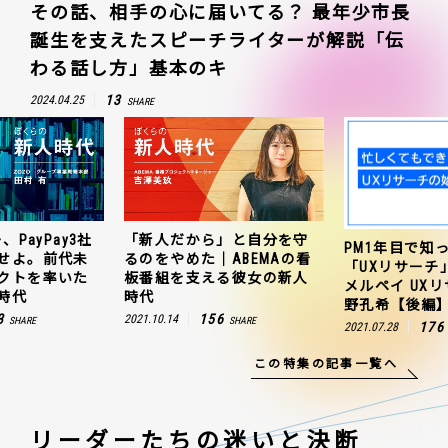
その話、相手の心に届いてる？ 最年少市長
誕生を支えたスピーチライターが解説「伝
わる話し方」基本のキ
13
2024.04.25
SHARE
」と自分を守
ZOZO、ヤフー、
PM1年目で知っておきたい
ABEMAの看
連携を成功さ
「UXリサーチ」の始め方｜
る彼女の新人
聞のプロジェ
メルペイ UXリサーチャー 草
田村有の新人
野孔希【後編】
6
163
2021.10.25
SHARE
176
2021.07.28
SHARE
この特集の記事一覧へ
リーダーたちの
迷いと決断