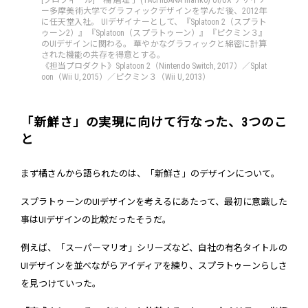
ー多摩美術大学でグラフィックデザインを学んだ後、2012年
に任天堂入社。 UIデザイナーとして、『Splatoon 2（スプラト
ゥーン2）』『Splatoon（スプラトゥーン）』『ピクミン３』
のUIデザインに関わる。 華やかなグラフィックと綿密に計算
された機能の共存を得意とする。
《担当プロダクト》Splatoon 2（Nintendo Switch, 2017）／Splat
oon（Wii U, 2015）／ピクミン３（Wii U, 2013）
「新鮮さ」の実現に向けて行なった、3つのこ
と
まず橘さんから語られたのは、「新鮮さ」のデザインについて。
スプラトゥーンのUIデザインを考えるにあたって、最初に意識した
事はUIデザインの比較だったそうだ。
例えば、「スーパーマリオ」シリーズなど、自社の有名タイトルの
UIデザインを並べながらアイディアを練り、スプラトゥーンらしさ
を見つけていった。