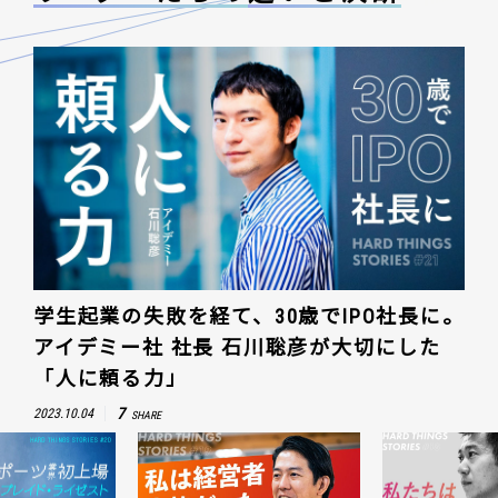
学生起業の失敗を経て、30歳でIPO社長に。
アイデミー社 社長 石川聡彦が大切にした
「人に頼る力」
7
2023.10.04
SHARE