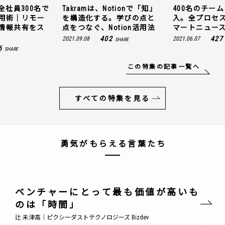
全社員300名で
Takramは、Notionで「知」
400名のチームに
n活用術｜リモー
を構造化する。学びの点と
入。全プロセ
情報共有をス
点をつなぐ、Notion活用法
マートニュー
402
427
2021.09.08
2021.06.07
SHARE
6
SHARE
この特集の記事一覧へ
すべての特集を見る
勇気がもらえる言葉たち
ベンチャーにとって最も価値が高いも
のは「時間」
辻 未津高｜ピクシーダストテクノロジーズ Bizdev