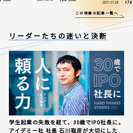
SHARE
SHARE
176
2021.07.28
この特集の記事一覧へ
リーダーたちの
迷いと決断
学生起業の失敗を経て、30歳でIPO社長に。
アイデミー社 社長 石川聡彦が大切にした