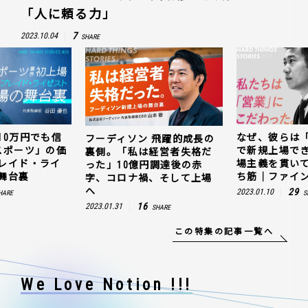
「人に頼る力」
7
2023.10.04
SHARE
10万円でも信
なぜ、彼らは
フーディソン 飛躍的成長の
スポーツ」の価
で新規上場で
裏側。「私は経営者失格だ
レイド・ライ
場主義を貫い
った」10億円調達後の赤
舞台裏
ち筋｜ファイン
字、コロナ禍、そして上場
へ
29
2023.01.10
HARE
S
16
2023.01.31
SHARE
この特集の記事一覧へ
We Love Notion !!!