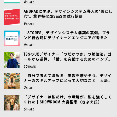
4
SHARE
ANDPADに学ぶ、デザインシステム導入の“落とし
穴”。業界特化型SaaSの試行錯誤
6
SHARE
「STORES」デザインシステム構築の裏側。ブラ
ンド統合時にデザイナーとエンジニアが考えたこ
と
0
SHARE
TBSのUXデザイナー「のだかつき」の勉強法。ゴ
ールから逆算、「壁」を突破するためのインプッ
ト
15
SHARE
「自分で考えて決める」場数を増やそう。デザイ
ナーのスキルアップにとって大切なこと｜大島聖
恵（きよえ氏）
2
SHARE
「デザイナーは私だけ」の環境が、私を強くして
くれた｜SHOWROOM 大島聖恵（きよえ氏）
5
SHARE