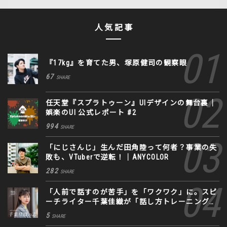
人気記事
『17kg』を育てた男、塚原健司の観察眼
67
SHARE
任天堂『スプラトゥーン』UIデザインの舞台裏｜
娯楽のUI 公式レポート #2
994
SHARE
「にじさんじ」生んだ田角陸って何者？事業の失
敗も、VTuberで逆転！｜ANYCOLOR
282
SHARE
「人前で話すのが苦手」を「ワクワク」に。スピ
ーチライター千葉佳織が「話し方トレーニング」
に込めた思い
5
SHARE