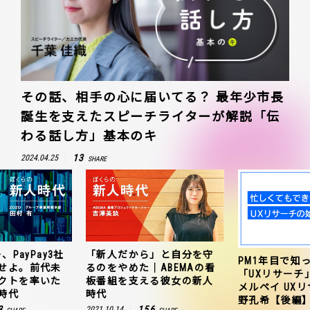
その話、相手の心に届いてる？ 最年少市長
誕生を支えたスピーチライターが解説「伝
わる話し方」基本のキ
13
2024.04.25
SHARE
、PayPay3社
「新人だから」と自分を守
PM1年目で知
せよ。前代未
るのをやめた｜ABEMAの看
「UXリサーチ
クトを率いた
板番組を支える彼女の新人
メルペイ UX
時代
時代
野孔希【後編
3
156
2021.10.14