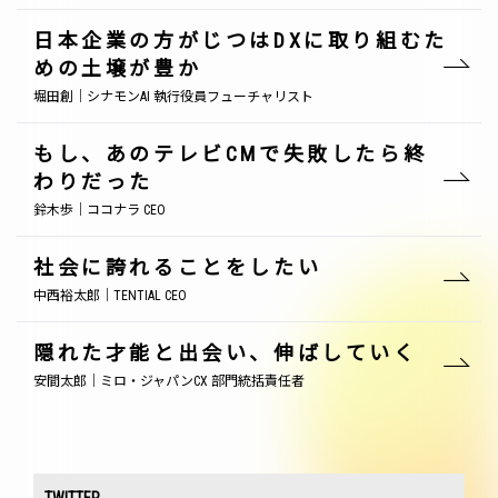
日本企業の方がじつはDXに取り組むた
めの土壌が豊か
堀田創｜シナモンAI 執行役員フューチャリスト
もし、あのテレビCMで失敗したら終
わりだった
鈴木歩｜ココナラ CEO
社会に誇れることをしたい
中西裕太郎｜TENTIAL CEO
隠れた才能と出会い、伸ばしていく
安間太郎｜ミロ・ジャパンCX 部門統括責任者
TWITTER