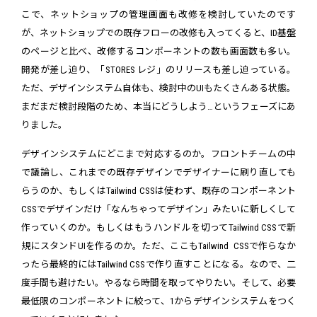
こで、ネットショップの管理画面も改修を検討していたのです
が、ネットショップでの既存フローの改修も入ってくると、ID基盤
のページと比べ、改修するコンポーネントの数も画面数も多い。
開発が差し迫り、「STORES レジ」のリリースも差し迫っている。
ただ、デザインシステム自体も、検討中のUIもたくさんある状態。
まだまだ検討段階のため、本当にどうしよう…というフェーズにあ
りました。
デザインシステムにどこまで対応するのか。フロントチームの中
で議論し、これまでの既存デザインでデザイナーに刷り直しても
らうのか、もしくはTailwind CSSは使わず、既存のコンポーネント
CSSでデザインだけ「なんちゃってデザイン」みたいに新しくして
作っていくのか。もしくはもうハンドルを切ってTailwind CSSで新
規にスタンドUIを作るのか。ただ、ここもTailwind CSSで作らなか
ったら最終的にはTailwind CSSで作り直すことになる。なので、二
度手間も避けたい。やるなら時間を取ってやりたい。そして、必要
最低限のコンポーネントに絞って、1からデザインシステムをつく