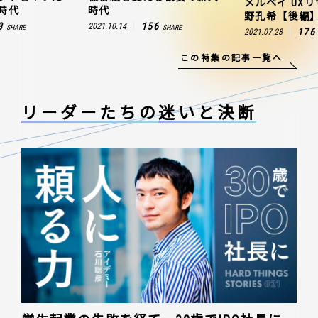
メルペイ UX
時代
時代
野孔希【後編
3
156
2021.10.14
SHARE
SHARE
176
2021.07.28
この特集の記事一覧へ
リーダーたちの
迷いと決断