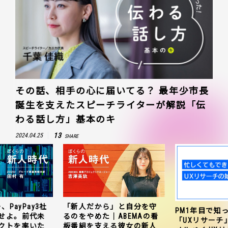
その話、相手の心に届いてる？ 最年少市長
誕生を支えたスピーチライターが解説「伝
わる話し方」基本のキ
13
2024.04.25
SHARE
、PayPay3社
「新人だから」と自分を守
PM1年目で知
せよ。前代未
るのをやめた｜ABEMAの看
「UXリサーチ
クトを率いた
板番組を支える彼女の新人