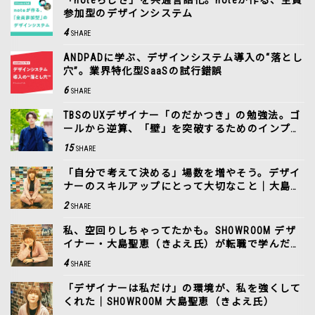
参加型のデザインシステム
4
SHARE
ANDPADに学ぶ、デザインシステム導入の“落とし
穴”。業界特化型SaaSの試行錯誤
6
SHARE
TBSのUXデザイナー「のだかつき」の勉強法。ゴ
ールから逆算、「壁」を突破するためのインプッ
ト
15
SHARE
「自分で考えて決める」場数を増やそう。デザイ
ナーのスキルアップにとって大切なこと｜大島聖
恵（きよえ氏）
2
SHARE
私、空回りしちゃってたかも。SHOWROOM デザ
イナー・大島聖恵（きよえ氏）が転職で学んだこ
と
4
SHARE
「デザイナーは私だけ」の環境が、私を強くして
くれた｜SHOWROOM 大島聖恵（きよえ氏）