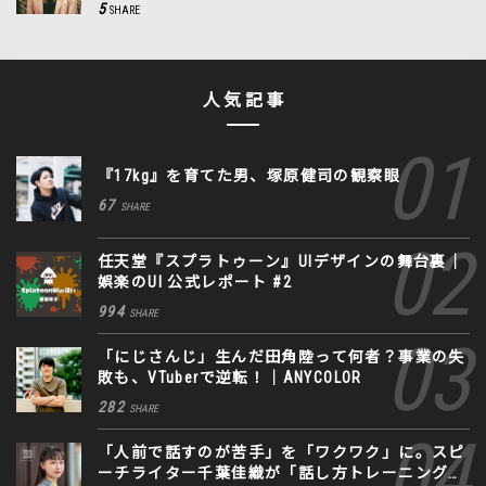
5
SHARE
人気記事
『17kg』を育てた男、塚原健司の観察眼
67
SHARE
任天堂『スプラトゥーン』UIデザインの舞台裏｜
娯楽のUI 公式レポート #2
994
SHARE
「にじさんじ」生んだ田角陸って何者？事業の失
敗も、VTuberで逆転！｜ANYCOLOR
282
SHARE
「人前で話すのが苦手」を「ワクワク」に。スピ
ーチライター千葉佳織が「話し方トレーニング」