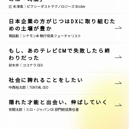
辻 未津高｜ピクシーダストテクノロジーズ Bizdev
日本企業の方がじつはDXに取り組むた
めの土壌が豊か
堀田創｜シナモンAI 執行役員フューチャリスト
もし、あのテレビCMで失敗したら終
わりだった
鈴木歩｜ココナラ CEO
社会に誇れることをしたい
中西裕太郎｜TENTIAL CEO
隠れた才能と出会い、伸ばしていく
安間太郎｜ミロ・ジャパンCX 部門統括責任者