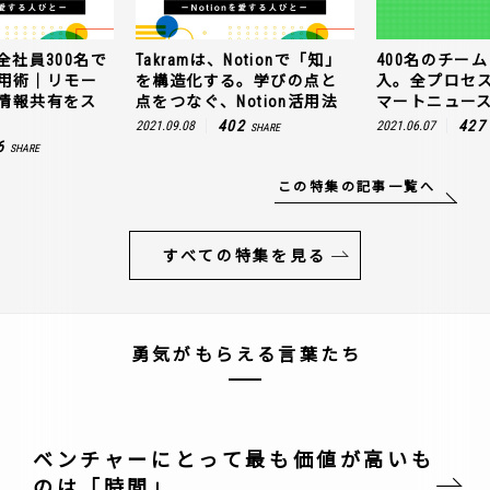
全社員300名で
Takramは、Notionで「知」
400名のチームに
n活用術｜リモー
を構造化する。学びの点と
入。全プロセ
情報共有をス
点をつなぐ、Notion活用法
マートニュー
402
427
2021.09.08
2021.06.07
SHARE
6
SHARE
この特集の記事一覧へ
すべての特集を見る
勇気がもらえる言葉たち
ベンチャーにとって最も価値が高いも
のは「時間」