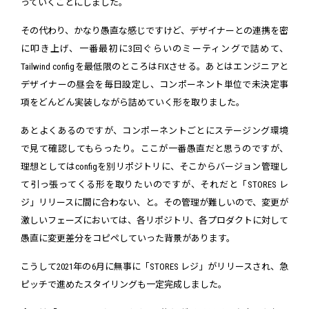
っていくことにしました。
その代わり、かなり愚直な感じですけど、デザイナーとの連携を密
に叩き上げ、一番最初に3回ぐらいのミーティングで詰めて、
Tailwind configを最低限のところはFIXさせる。あとはエンジニアと
デザイナーの昼会を毎日設定し、コンポーネント単位で未決定事
項をどんどん実装しながら詰めていく形を取りました。
あとよくあるのですが、コンポーネントごとにステージング環境
で見て確認してもらったり。ここが一番愚直だと思うのですが、
理想としてはconfigを別リポジトリに、そこからバージョン管理し
て引っ張ってくる形を取りたいのですが、それだと「STORES レ
ジ」リリースに間に合わない、と。その管理が難しいので、変更が
激しいフェーズにおいては、各リポジトリ、各プロダクトに対して
愚直に変更差分をコピペしていった背景があります。
こうして2021年の6月に無事に「STORES レジ」がリリースされ、急
ピッチで進めたスタイリングも一定完成しました。