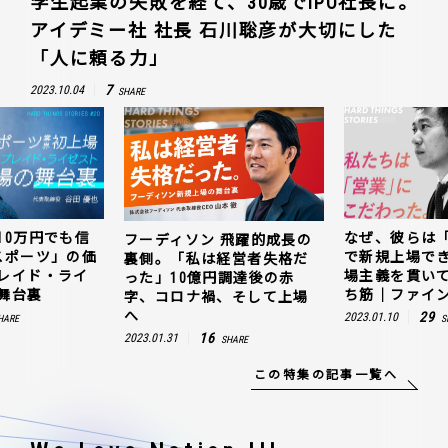
学生起業の失敗を経て、30歳でIPO社長に。
アイデミー社 社長 石川聡彦が大切にした
「人に頼る力」
7
2023.10.04
SHARE
10万円でも信
なぜ、彼らは
フーディソン 飛躍的成長の
スポーツ」の価
で新規上場で
裏側。「私は経営者失格だ
レイド・ライ
場主義を貫い
った」10億円調達後の赤
舞台裏
ち筋｜ファイン
字、コロナ禍、そして上場
へ
29
2023.01.10
HARE
S
16
2023.01.31
SHARE
この特集の記事一覧へ