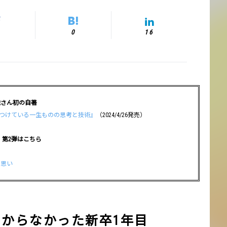
0
16
織さん初の自著
につけている一生ものの思考と技術』
（2024/4/26発売）
・第2弾はこちら
た思い
わからなかった新卒1年目