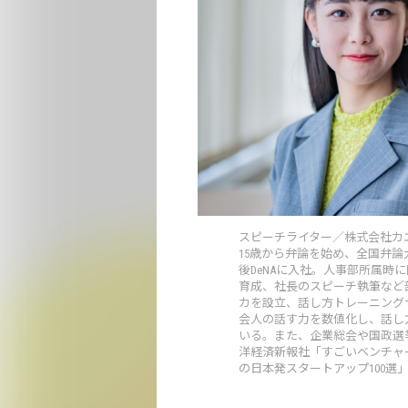
スピーチライター／株式会社カ
15歳から弁論を始め、全国弁
後DeNAに入社。人事部所属時
育成、社長のスピーチ執筆など部
カを設立、話し方トレーニングサ
会人の話す力を数値化し、話し方
いる。また、企業総会や国政選挙
洋経済新報社「すごいベンチャー100
の日本発スタートアップ100選