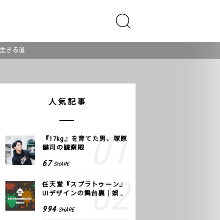
の生きる道
人気記事
『17kg』を育てた男、塚原
健司の観察眼
67
SHARE
任天堂『スプラトゥーン』
UIデザインの舞台裏｜娯楽
のUI 公式レポート #2
994
SHARE