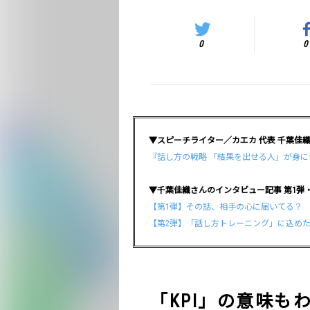
0
0
▼スピーチライター／カエカ 代表 千葉佳
『話し方の戦略 「結果を出せる人」が身
▼千葉佳織さんのインタビュー記事 第1弾
【第1弾】その話、相手の心に届いてる？
【第2弾】「話し方トレーニング」に込め
「KPI」の意味も