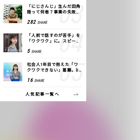
「にじさんじ」生んだ田角
陸って何者？事業の失敗
も、VTuberで逆転！｜ANY
282
SHARE
COLOR
「人前で話すのが苦手」を
「ワクワク」に。スピーチ
ライター千葉佳織が「話し
5
SHARE
方トレーニング」に込めた
思い
社会人1年目で抱えた「ワ
クワクできない」葛藤。De
NAの社内プロジェクトで見
16
SHARE
つけた、私の生きる道
人気記事一覧へ