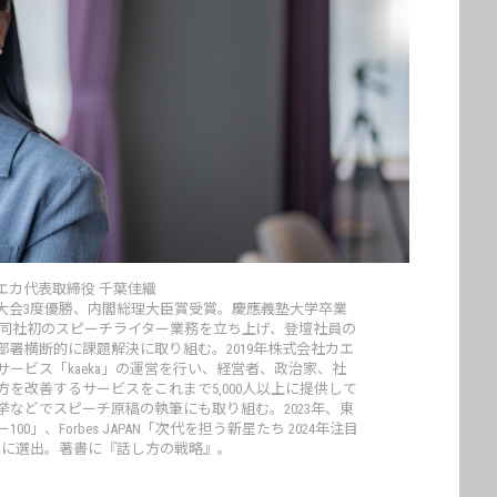
エカ代表取締役 千葉佳織
論大会3度優勝、内閣総理大臣賞受賞。慶應義塾大学卒業
に同社初のスピーチライター業務を立ち上げ、登壇社員の
署横断的に課題解決に取り組む。2019年株式会社カエ
ービス「kaeka」の運営を行い、経営者、政治家、社
を改善するサービスをこれまで5,000人以上に提供して
などでスピーチ原稿の執筆にも取り組む。2023年、東
」、Forbes JAPAN「次代を担う新星たち 2024年注目
」に選出。著書に『話し方の戦略』。