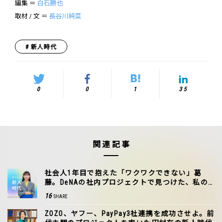
編集 ＝
白石勝也
取材 / 文 ＝
長谷川純菜
新人時代
0
0
1
35
関連記事
社会人1年目で抱えた「ワクワクできない」葛
藤。DeNAの社内プロジェクトで見つけた、私の
生きる道
16
SHARE
ZOZO、ヤフー、PayPay3社連携を成功させよ。前