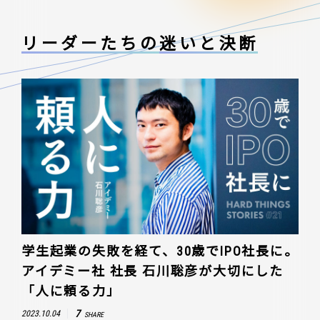
リーダーたちの
迷いと決断
学生起業の失敗を経て、30歳でIPO社長に。
アイデミー社 社長 石川聡彦が大切にした
「人に頼る力」
7
2023.10.04
SHARE