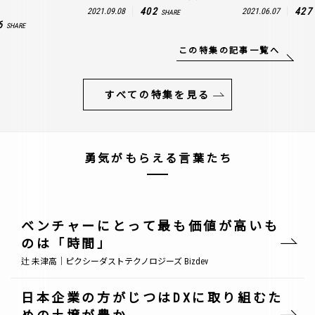
402
427
2021.09.08
2021.06.07
SHARE
6
SHARE
この特集の記事一覧へ
すべての特集を見る
勇気がもらえる言葉たち
ベンチャーにとって最も価値が高いも
のは「時間」
辻 未津高｜ピクシーダストテクノロジーズ Bizdev
日本企業の方がじつはDXに取り組むた