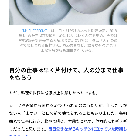
『Mr. CHEESECAKE』
は、日・月だけのネット限定販売。2018
年4月の販売以来SNSを中心にじわじわと人気を集め、今では
開始後5分で完売する人気ぶりだ。SNSでは「タムさん」の愛
称で親しまれる田村さん。Web業界など、飲食以外のさまざ
まな領域からも注目されている。
自分の仕事は早く片付けて、人の分まで仕事
をもらう
ただ、料理の世界は想像以上に厳しかったですね。
シェフや先輩から罵声を浴びせられるのは当たり前。作ったまか
ないを「まずい」と目の前で捨てられることもありました。毎朝
始発で仕事に行き、終電で帰る。休憩もとれず、体力的にもギリギ
リだったと思います。
毎日泣きながらキッチンに立っていた時期も