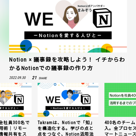
Notion × 議事録を攻略しよう！ イチからわ
かるNotionでの議事録の作り方
21
2022.09.30
SHARE
全社員300名で
Takramは、Notionで「知」
400名のチームに
n活用術｜リモー
を構造化する。学びの点と
入。全プロセ
情報共有をス
点をつなぐ、Notion活用法
マートニュー