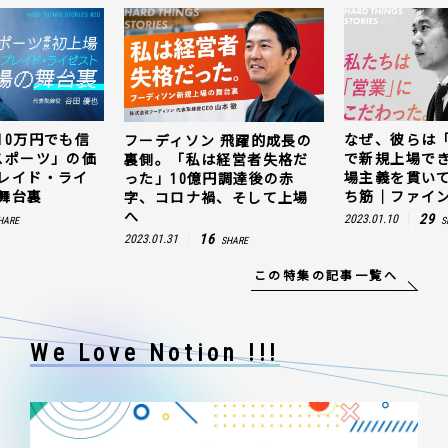
10万円でも信
なぜ、彼らは
フーディソン 飛躍的成長の
スポーツ」の価
で新規上場で
裏側。「私は経営者失格だ
レイド・ライ
場主義を貫い
った」10億円調達後の赤
舞台裏
ち筋｜ファイン
字、コロナ禍、そして上場
へ
29
2023.01.10
HARE
S
16
2023.01.31
SHARE
この特集の記事一覧へ
We Love Notion !!!