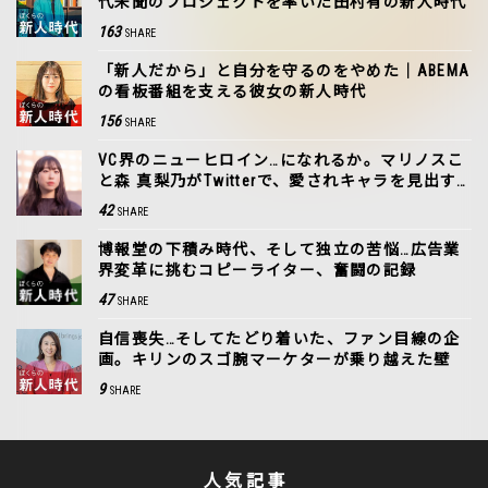
代未聞のプロジェクトを率いた田村有の新人時代
163
SHARE
「新人だから」と自分を守るのをやめた｜ABEMA
の看板番組を支える彼女の新人時代
156
SHARE
VC界のニューヒロイン…になれるか。マリノスこ
と森 真梨乃がTwitterで、愛されキャラを見出す
まで
42
SHARE
博報堂の下積み時代、そして独立の苦悩…広告業
界変革に挑むコピーライター、奮闘の記録
47
SHARE
自信喪失…そしてたどり着いた、ファン目線の企
画。キリンのスゴ腕マーケターが乗り越えた壁
9
SHARE
人気記事