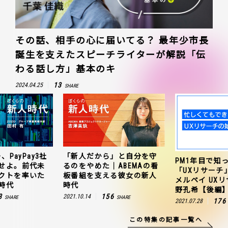
その話、相手の心に届いてる？ 最年少市長
誕生を支えたスピーチライターが解説「伝
わる話し方」基本のキ
13
2024.04.25
SHARE
、PayPay3社
「新人だから」と自分を守
PM1年目で知
せよ。前代未
るのをやめた｜ABEMAの看
「UXリサーチ
クトを率いた
板番組を支える彼女の新人
メルペイ UX
時代
時代
野孔希【後編
3
156
2021.10.14
SHARE
SHARE
176
2021.07.28
この特集の記事一覧へ