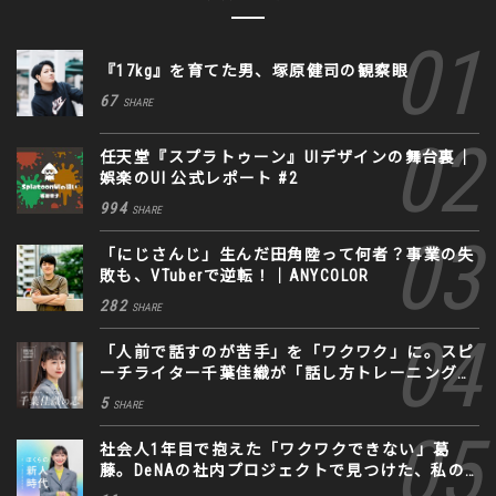
『17kg』を育てた男、塚原健司の観察眼
67
SHARE
任天堂『スプラトゥーン』UIデザインの舞台裏｜
娯楽のUI 公式レポート #2
994
SHARE
「にじさんじ」生んだ田角陸って何者？事業の失
敗も、VTuberで逆転！｜ANYCOLOR
282
SHARE
「人前で話すのが苦手」を「ワクワク」に。スピ
ーチライター千葉佳織が「話し方トレーニング」
に込めた思い
5
SHARE
社会人1年目で抱えた「ワクワクできない」葛
藤。DeNAの社内プロジェクトで見つけた、私の
生きる道