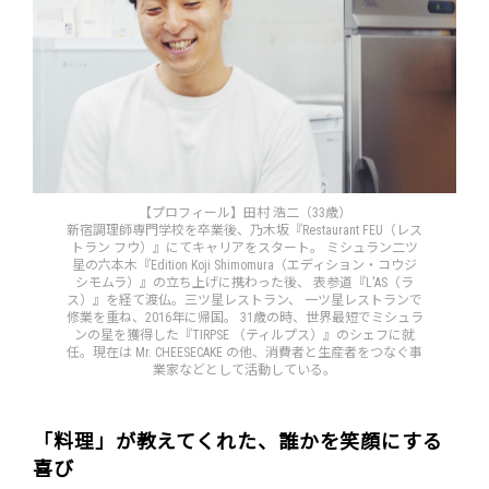
【プロフィール】田村 浩二（33歳）
新宿調理師専門学校を卒業後、乃木坂『Restaurant FEU（レス
トラン フウ）』にてキャリアをスタート。 ミシュラン二ツ
星の六本木『Edition Koji Shimomura（エディション・コウジ
シモムラ）』の立ち上げに携わった後、 表参道『L'AS（ラ
ス）』を経て渡仏。三ツ星レストラン、 一ツ星レストランで
修業を重ね、2016年に帰国。 31歳の時、世界最短でミシュラ
ンの星を獲得した『TIRPSE （ティルプス）』のシェフに就
任。現在は Mr. CHEESECAKE の他、消費者と生産者をつなぐ事
業家などとして活動している。
「料理」が教えてくれた、誰かを笑顔にする
喜び