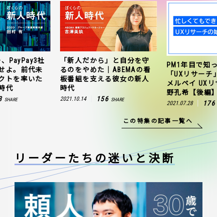
、PayPay3社
「新人だから」と自分を守
PM1年目で知
せよ。前代未
るのをやめた｜ABEMAの看
「UXリサーチ
クトを率いた
板番組を支える彼女の新人
メルペイ UX
時代
時代
野孔希【後編
3
156
2021.10.14
SHARE
SHARE
176
2021.07.28
この特集の記事一覧へ
リーダーたちの
迷いと決断