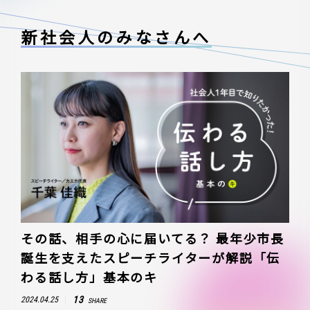
新社会人のみなさんへ
その話、相手の心に届いてる？ 最年少市長
誕生を支えたスピーチライターが解説「伝
わる話し方」基本のキ
13
2024.04.25
SHARE