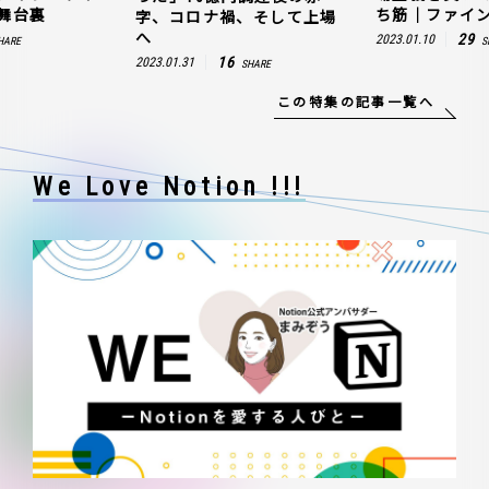
舞台裏
ち筋｜ファイン
字、コロナ禍、そして上場
へ
29
2023.01.10
HARE
S
16
2023.01.31
SHARE
この特集の記事一覧へ
We Love Notion !!!