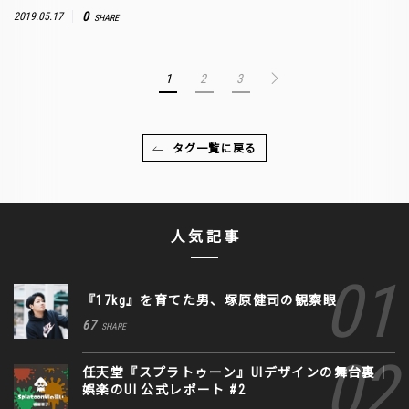
0
2019.05.17
SHARE
1
2
3
タグ一覧に戻る
人気記事
『17kg』を育てた男、塚原健司の観察眼
67
SHARE
任天堂『スプラトゥーン』UIデザインの舞台裏｜
娯楽のUI 公式レポート #2