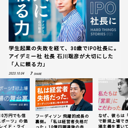
学生起業の失敗を経て、30歳でIPO社長に。
アイデミー社 社長 石川聡彦が大切にした
「人に頼る力」
7
2023.10.04
SHARE
10万円でも信
なぜ、彼らは
フーディソン 飛躍的成長の
スポーツ」の価
で新規上場で
裏側。「私は経営者失格だ
レイド・ライ
場主義を貫い
った」10億円調達後の赤