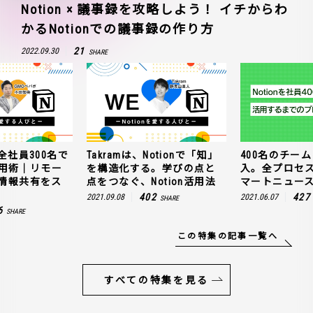
Notion × 議事録を攻略しよう！ イチからわ
かるNotionでの議事録の作り方
21
2022.09.30
SHARE
全社員300名で
Takramは、Notionで「知」
400名のチームに
n活用術｜リモー
を構造化する。学びの点と
入。全プロセ
情報共有をス
点をつなぐ、Notion活用法
マートニュー
402
427
2021.09.08
2021.06.07
SHARE
6
SHARE
この特集の記事一覧へ
すべての特集を見る