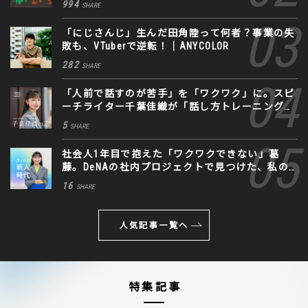
994
SHARE
「にじさんじ」生んだ田角陸って何者？事業の失
敗も、VTuberで逆転！｜ANYCOLOR
282
SHARE
「人前で話すのが苦手」を「ワクワク」に。スピ
ーチライター千葉佳織が「話し方トレーニング」
に込めた思い
5
SHARE
社会人1年目で抱えた「ワクワクできない」葛
藤。DeNAの社内プロジェクトで見つけた、私の
生きる道
16
SHARE
人気記事一覧へ
特集記事