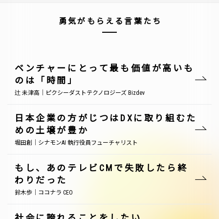
勇気がもらえる言葉たち
ベンチャーにとって最も価値が高いも
のは「時間」
辻 未津高｜ピクシーダストテクノロジーズ Bizdev
日本企業の方がじつはDXに取り組むた
めの土壌が豊か
堀田創｜シナモンAI 執行役員フューチャリスト
もし、あのテレビCMで失敗したら終
わりだった
鈴木歩｜ココナラ CEO
社会に誇れることをしたい