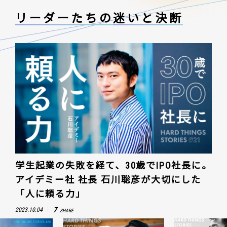
リーダーたちの
迷いと決断
学生起業の失敗を経て、30歳でIPO社長に。
アイデミー社 社長 石川聡彦が大切にした
「人に頼る力」
7
2023.10.04
SHARE