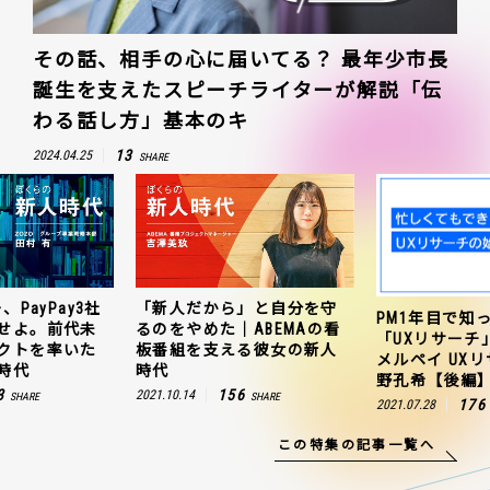
その話、相手の心に届いてる？ 最年少市長
誕生を支えたスピーチライターが解説「伝
わる話し方」基本のキ
13
2024.04.25
SHARE
」と自分を守
ZOZO、ヤフー、
PM1年目で知っておきたい
ABEMAの看
連携を成功さ
「UXリサーチ」の始め方｜
る彼女の新人
聞のプロジェ
メルペイ UXリサーチャー 草
田村有の新人
野孔希【後編】
6
163
2021.10.25
SHARE
176
2021.07.28
SHARE
この特集の記事一覧へ