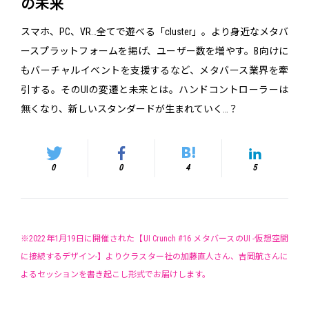
の未来
スマホ、PC、VR…全てで遊べる「cluster」。より身近なメタバ
ースプラットフォームを掲げ、ユーザー数を増やす。B向けに
もバーチャルイベントを支援するなど、メタバース業界を牽
引する。そのUIの変遷と未来とは。ハンドコントローラーは
無くなり、新しいスタンダードが生まれていく…？
0
0
4
5
※2022年1月19日に開催された【UI Crunch #16 メタバースのUI -仮想空間
に接続するデザイン-】よりクラスター社の加藤直人さん、吉岡航さんに
よるセッションを書き起こし形式でお届けします。