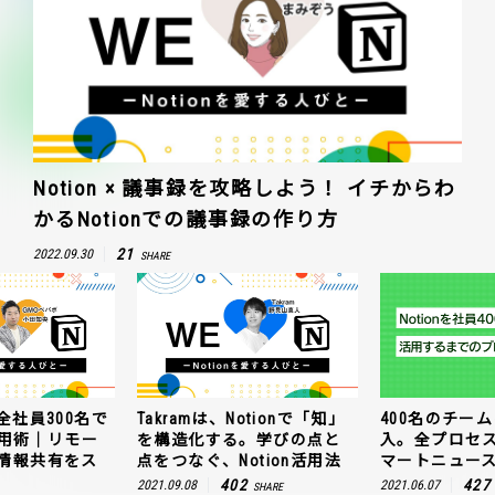
Notion × 議事録を攻略しよう！ イチからわ
かるNotionでの議事録の作り方
21
2022.09.30
SHARE
otionで「知」
400名のチームにNotion導
GMOペパボが全
。学びの点と
入。全プロセスを公開！ス
使うNotion
otion活用法
マートニュースの場合
トワークでも
ムーズに！
2
427
2021.06.07
SHARE
SHARE