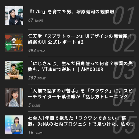
『17kg』を育てた男、塚原健司の観察眼
67
SHARE
任天堂『スプラトゥーン』UIデザインの舞台裏｜
娯楽のUI 公式レポート #2
994
SHARE
「にじさんじ」生んだ田角陸って何者？事業の失
敗も、VTuberで逆転！｜ANYCOLOR
282
SHARE
「人前で話すのが苦手」を「ワクワク」に。スピ
ーチライター千葉佳織が「話し方トレーニング」
に込めた思い
5
SHARE
社会人1年目で抱えた「ワクワクできない」葛
藤。DeNAの社内プロジェクトで見つけた、私の
生きる道
16
SHARE