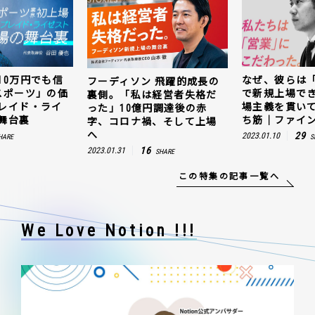
なぜ、彼らは「動画領域」
キャッシュ残1
 飛躍的成長の
で新規上場できたのか。現
じ抜いた「e
経営者失格だ
場主義を貫いて見つけた勝
値。ウェルプ
円調達後の赤
ち筋｜ファインズ 三輪幸将
ゼスト上場の
、そして上場
29
5
2023.01.10
2023.03.20
SHARE
SH
SHARE
この特集の記事一覧へ
We Love Notion !!!