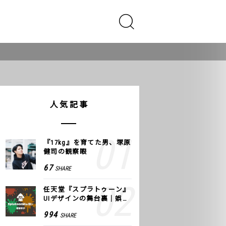
人気記事
『17kg』を育てた男、塚原
健司の観察眼
67
SHARE
任天堂『スプラトゥーン』
UIデザインの舞台裏｜娯楽
のUI 公式レポート #2
994
SHARE