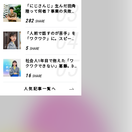
「にじさんじ」生んだ田角
陸って何者？事業の失敗
も、VTuberで逆転！｜ANY
282
SHARE
COLOR
「人前で話すのが苦手」を
「ワクワク」に。スピーチ
ライター千葉佳織が「話し
5
SHARE
方トレーニング」に込めた
思い
社会人1年目で抱えた「ワ
クワクできない」葛藤。De
NAの社内プロジェクトで見
16
SHARE
つけた、私の生きる道
人気記事一覧へ