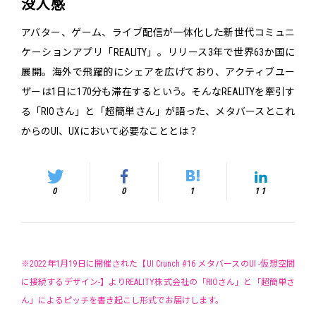
没入感
アバター、ゲーム、ライブ配信が一体化した新世代コミュニ
ケーションアプリ「REALITY」。リリース3年で世界63か国に
展開。海外で飛躍的にシェアを広げており、アクティブユー
ザーは1日に170分も滞在するという。そんなREALITYを牽引す
る「RIOさん」と「超簡単さん」が語った、メタバースとこれ
からのUI、UXにおいて必要なこととは？
0
0
1
11
※2022年1月19日に開催された【UI Crunch #16 メタバースのUI -仮想空間
に接続するデザイン-】よりREALITY株式会社の「RIOさん」と「超簡単さ
ん」によるピッチを書き起こし形式でお届けします。