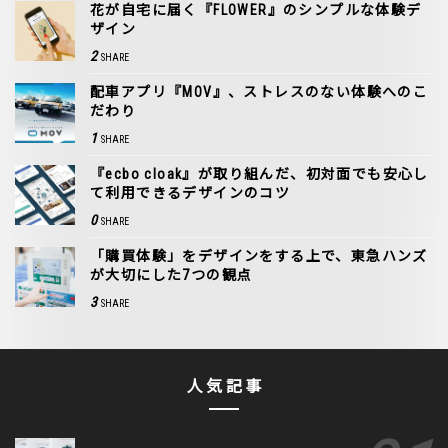
花が自宅に届く『FLOWER』のシンプルな体験デ
ザイン
2
SHARE
配車アプリ『MOV』、ストレスのない体験へのこ
だわり
1
SHARE
『ecbo cloak』が取り組んだ、初対面でも安心し
て利用できるデザインのコツ
0
SHARE
「購買体験」をデザインをする上で、東急ハンズ
が大切にした7つの観点
3
SHARE
人気記事