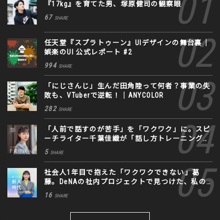
『17kg』を育てた男、塚原健司の観察眼
67
SHARE
任天堂『スプラトゥーン』UIデザインの舞台裏｜
娯楽のUI 公式レポート #2
994
SHARE
「にじさんじ」生んだ田角陸って何者？事業の失
敗も、VTuberで逆転！｜ANYCOLOR
282
SHARE
「人前で話すのが苦手」を「ワクワク」に。スピ
ーチライター千葉佳織が「話し方トレーニング」
に込めた思い
5
SHARE
社会人1年目で抱えた「ワクワクできない」葛
藤。DeNAの社内プロジェクトで見つけた、私の
生きる道
16
SHARE