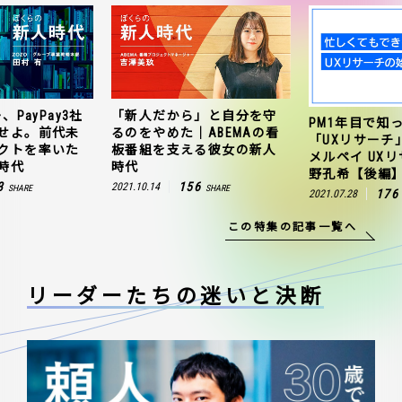
、PayPay3社
「新人だから」と自分を守
PM1年目で知
せよ。前代未
るのをやめた｜ABEMAの看
「UXリサーチ
クトを率いた
板番組を支える彼女の新人
メルペイ UX
時代
時代
野孔希【後編
3
156
2021.10.14
SHARE
SHARE
176
2021.07.28
この特集の記事一覧へ
リーダーたちの
迷いと決断