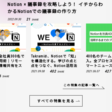
Notion × 議事録を攻略しよう！ イチからわ
かるNotionでの議事録の作り方
21
2022.09.30
SHARE
全社員300名で
Takramは、Notionで「知」
400名のチームに
n活用術｜リモー
を構造化する。学びの点と
入。全プロセ
情報共有をス
点をつなぐ、Notion活用法
マートニュー
402
427
2021.09.08
2021.06.07
SHARE
6
SHARE
この特集の記事一覧へ
すべての特集を見る