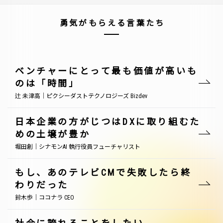
勇気がもらえる言葉たち
ベンチャーにとって最も価値が高いも
のは「時間」
辻 未津高｜ピクシーダストテクノロジーズ Bizdev
日本企業の方がじつはDXに取り組むた
めの土壌が豊か
堀田創｜シナモンAI 執行役員フューチャリスト
もし、あのテレビCMで失敗したら終
わりだった
鈴木歩｜ココナラ CEO