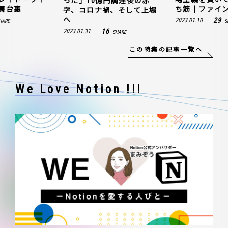
った」10億円調達後の赤
舞台裏
ち筋｜ファイン
字、コロナ禍、そして上場
へ
29
2023.01.10
HARE
S
16
2023.01.31
SHARE
この特集の記事一覧へ
We Love Notion !!!