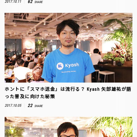
62
2017.10.11
SHARE
ホントに「スマホ送金」は流行る？ Kyash 矢部雄祐が語
った普及に向けた秘策
22
2017.10.05
SHARE