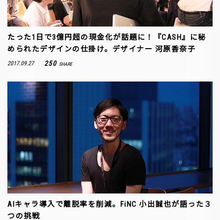
たった1日で3億円超の現金化が話題に！『CASH』に秘
められたデザインの仕掛け。デザイナー 河原香奈子
250
2017.09.27
SHARE
AIキャラ導入で離脱率を削減。FiNC 小出誠也が語った３
つの挑戦