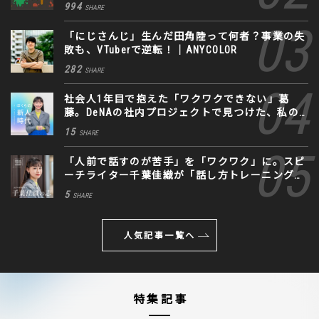
994
SHARE
「にじさんじ」生んだ田角陸って何者？事業の失
敗も、VTuberで逆転！｜ANYCOLOR
282
SHARE
社会人1年目で抱えた「ワクワクできない」葛
藤。DeNAの社内プロジェクトで見つけた、私の
生きる道
15
SHARE
「人前で話すのが苦手」を「ワクワク」に。スピ
ーチライター千葉佳織が「話し方トレーニング」
に込めた思い
5
SHARE
人気記事一覧へ
特集記事