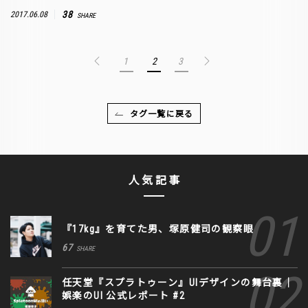
38
2017.06.08
SHARE
1
2
3
タグ一覧に戻る
人気記事
『17kg』を育てた男、塚原健司の観察眼
67
SHARE
任天堂『スプラトゥーン』UIデザインの舞台裏｜
娯楽のUI 公式レポート #2