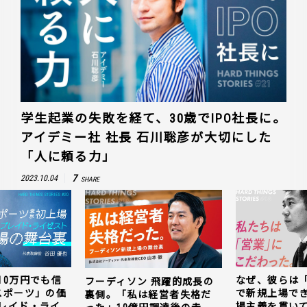
学生起業の失敗を経て、30歳でIPO社長に。
アイデミー社 社長 石川聡彦が大切にした
「人に頼る力」
7
2023.10.04
SHARE
10万円でも信
なぜ、彼らは
フーディソン 飛躍的成長の
スポーツ」の価
で新規上場で
裏側。「私は経営者失格だ
レイド・ライ
場主義を貫い