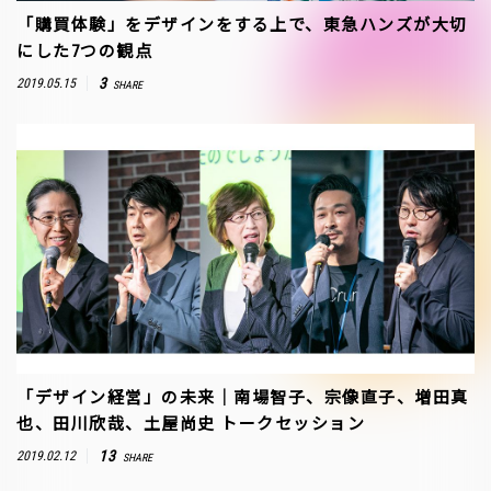
「購買体験」をデザインをする上で、東急ハンズが大切
にした7つの観点
3
2019.05.15
SHARE
「デザイン経営」の未来｜南場智子、宗像直子、増田真
也、田川欣哉、土屋尚史 トークセッション
13
2019.02.12
SHARE