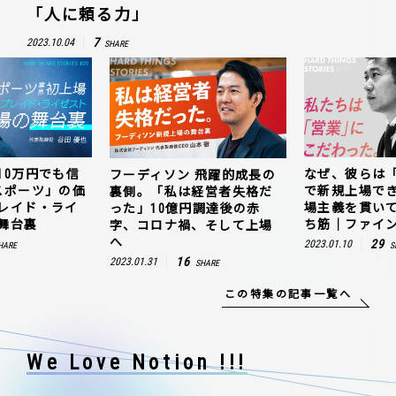
「人に頼る力」
7
2023.10.04
SHARE
10万円でも信
なぜ、彼らは
フーディソン 飛躍的成長の
スポーツ」の価
で新規上場で
裏側。「私は経営者失格だ
レイド・ライ
場主義を貫い
った」10億円調達後の赤
舞台裏
ち筋｜ファイン
字、コロナ禍、そして上場
へ
29
2023.01.10
HARE
S
16
2023.01.31
SHARE
この特集の記事一覧へ
We Love Notion !!!