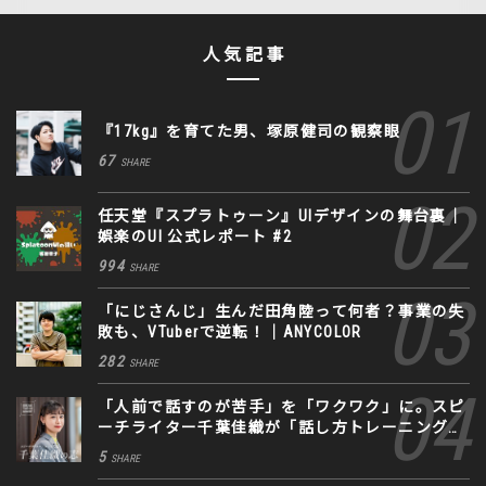
人気記事
『17kg』を育てた男、塚原健司の観察眼
67
SHARE
任天堂『スプラトゥーン』UIデザインの舞台裏｜
娯楽のUI 公式レポート #2
994
SHARE
「にじさんじ」生んだ田角陸って何者？事業の失
敗も、VTuberで逆転！｜ANYCOLOR
282
SHARE
「人前で話すのが苦手」を「ワクワク」に。スピ
ーチライター千葉佳織が「話し方トレーニング」
に込めた思い
5
SHARE