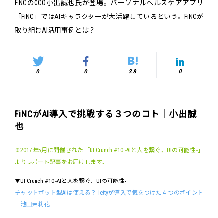
FiNCのCCO小出誠也氏が登場。パーソナルヘルスケアアプリ
「FiNC」ではAIキャラクターが大活躍しているという。FiNCが
取り組むAI活用事例とは？
0
0
38
0
FiNCがAI導入で挑戦する３つのコト｜小出誠
也
※2017年5月に開催された「UI Crunch #10 -AIと人を繋ぐ、UIの可能性-」
よりレポート記事をお届けします。
▼UI Crunch #10 -AIと人を繋ぐ、UIの可能性-
チャットボット型AIは使える？ iettyが導入で気をつけた４つのポイント
｜池田茉莉花