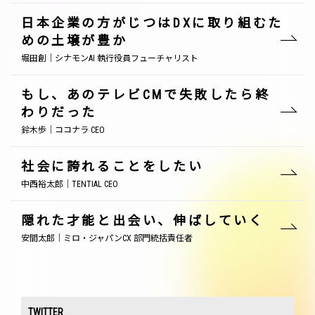
日本企業の方がじつはDXに取り組むた
めの土壌が豊か
堀田創｜シナモンAI 執行役員フューチャリスト
もし、あのテレビCMで失敗したら終
わりだった
鈴木歩｜ココナラ CEO
社会に誇れることをしたい
中西裕太郎｜TENTIAL CEO
隠れた才能と出会い、伸ばしていく
安間太郎｜ミロ・ジャパンCX 部門統括責任者
TWITTER