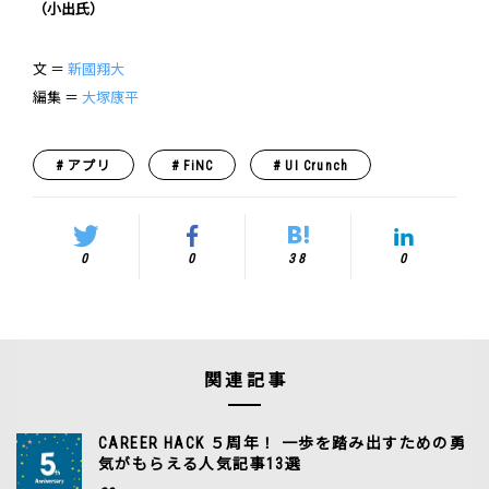
（小出氏）
文 ＝
新國翔大
編集 ＝
大塚康平
アプリ
FiNC
UI Crunch
0
0
38
0
関連記事
CAREER HACK ５周年！ 一歩を踏み出すための勇
気がもらえる人気記事13選