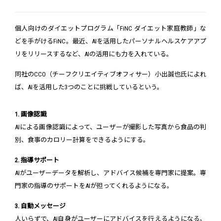
個人向けのダイエットプログラム「FiNC ダイエット家庭教師」な
どを手がけるFiNC。最近、AIを活用したパーソナルヘルスケアアプ
リをリリースするなど、AIの活用にも力を入れている。
同社のCCO（チーフクリエイティブオフィサー）小出誠也氏によれ
ば、AIを活用した3つのことに挑戦しているという。
1. 画像認識
AIによる画像認識によって、ユーザーが撮影した写真から食品の判
別、食事のカロリー計算をできるようにする。
2. 指導サポート
AIがユーザーデータを解析し、アドバイス候補を専門家に提案。専
門家の指導のサポートをAIが担ってくれるようになる。
3. 自動メッセージ
人いらずで、AI自身がユーザーにアドバイスを行えるようになる。