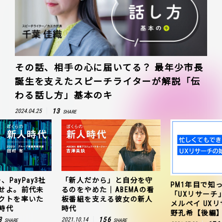
その話、相手の心に届いてる？ 最年少市長
誕生を支えたスピーチライターが解説「伝
わる話し方」基本のキ
13
2024.04.25
SHARE
、PayPay3社
「新人だから」と自分を守
PM1年目で知
せよ。前代未
るのをやめた｜ABEMAの看
「UXリサーチ
クトを率いた
板番組を支える彼女の新人
メルペイ UX
時代
時代
野孔希【後編
3
156
2021.10.14
SHARE
SHARE