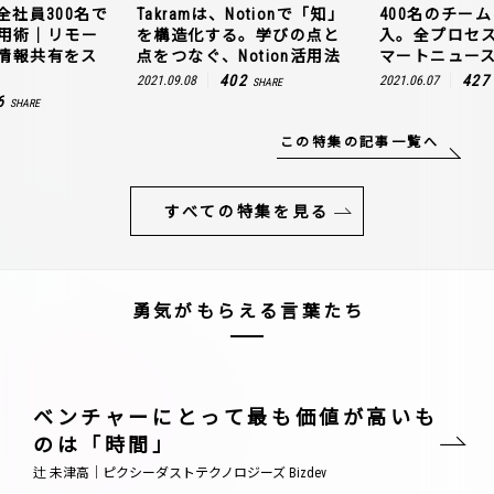
全社員300名で
Takramは、Notionで「知」
400名のチームに
n活用術｜リモー
を構造化する。学びの点と
入。全プロセ
情報共有をス
点をつなぐ、Notion活用法
マートニュー
402
427
2021.09.08
2021.06.07
SHARE
6
SHARE
この特集の記事一覧へ
すべての特集を見る
勇気がもらえる言葉たち
ベンチャーにとって最も価値が高いも
のは「時間」
辻 未津高｜ピクシーダストテクノロジーズ Bizdev