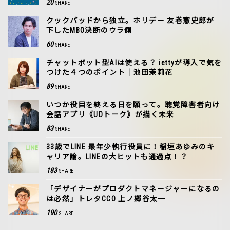
20
SHARE
クックパッドから独立。ホリデー 友巻憲史郎が
下したMBO決断のウラ側
60
SHARE
チャットボット型AIは使える？ iettyが導入で気を
つけた４つのポイント｜池田茉莉花
89
SHARE
いつか役目を終える日を願って。聴覚障害者向け
会話アプリ《UDトーク》が描く未来
83
SHARE
33歳でLINE 最年少執行役員に！稲垣あゆみのキ
ャリア論。LINEの大ヒットも通過点！？
183
SHARE
「デザイナーがプロダクトマネージャーになるの
は必然」トレタCCO 上ノ郷谷太一
190
SHARE