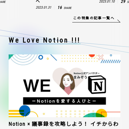
へ
29
2023.01.10
HARE
S
16
2023.01.31
SHARE
この特集の記事一覧へ
We Love Notion !!!
Notion × 議事録を攻略しよう！ イチからわ