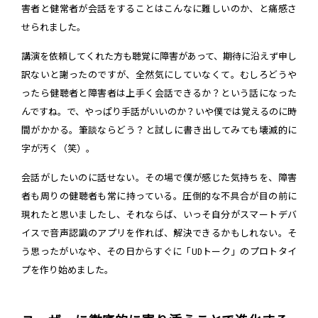
害者と健常者が会話をすることはこんなに難しいのか、と痛感さ
せられました。
講演を依頼してくれた方も聴覚に障害があって、期待に沿えず申し
訳ないと謝ったのですが、全然気にしていなくて。むしろどうや
ったら健聴者と障害者は上手く会話できるか？という話になった
んですね。で、やっぱり手話がいいのか？いや僕では覚えるのに時
間がかかる。筆談ならどう？と試しに書き出してみても壊滅的に
字が汚く（笑）。
会話がしたいのに話せない。その場で僕が感じた気持ちを、障害
者も周りの健聴者も常に持っている。圧倒的な不具合が目の前に
現れたと思いましたし、それならば、いっそ自分がスマートデバ
イスで音声認識のアプリを作れば、解決できるかもしれない。そ
う思ったがいなや、その日からすぐに「UDトーク」のプロトタイ
プを作り始めました。