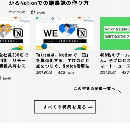
かるNotionでの議事録の作り方
21
2022.09.30
SHARE
全社員300名で
Takramは、Notionで「知」
400名のチームに
n活用術｜リモー
を構造化する。学びの点と
入。全プロセ
情報共有をス
点をつなぐ、Notion活用法
マートニュー
402
427
2021.09.08
2021.06.07
SHARE
6
SHARE
この特集の記事一覧へ
すべての特集を見る