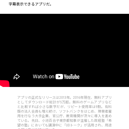
字幕表示できるアプリだ。
アプリの正式なリリースは2013年。2016年現在、無料アプリ
としてダウンロード総計が5万超。無料のゲームアプリなど
と比較すれば小さな数字だが、リピート使用率は9割。有料
版の法人会員も増え続け、ソフトバンクをはじめ、障害者雇
用を行なう大手企業、官公庁、教育機関が次々に導入を進め
ている。先日、小池百合子東京都知事が主催した政経塾「希
望の塾」においても講演中に「UDトーク」が活用され、用途