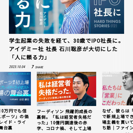
学生起業の失敗を経て、30歳でIPO社長に。
アイデミー社 社長 石川聡彦が大切にした
「人に頼る力」
7
2023.10.04
SHARE
10万円でも信
なぜ、彼らは
フーディソン 飛躍的成長の
スポーツ」の価
で新規上場で
裏側。「私は経営者失格だ
レイド・ライ
場主義を貫い
った」10億円調達後の赤
舞台裏
ち筋｜ファイン
字、コロナ禍、そして上場