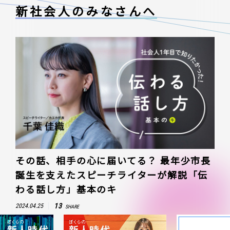
新社会人のみなさんへ
その話、相手の心に届いてる？ 最年少市長
誕生を支えたスピーチライターが解説「伝
わる話し方」基本のキ
13
2024.04.25
SHARE