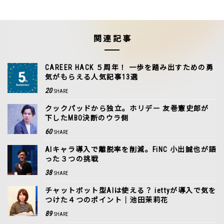
関連記事
CAREER HACK ５周年！ 一歩を踏み出すための勇
気がもらえる人気記事13選
20
SHARE
クックパッドから独立。ホリデー 友巻憲史郎が
下したMBO決断のウラ側
60
SHARE
AIキャラ導入で離脱率を削減。FiNC 小出誠也が語
った３つの挑戦
38
SHARE
チャットボット型AIは使える？ iettyが導入で気を
つけた４つのポイント｜池田茉莉花
89
SHARE