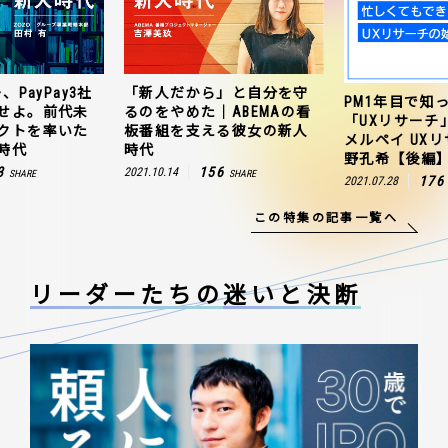
、PayPay3社
「新人だから」と自分を守
PM1年目で知
せよ。前代未
るのをやめた｜ABEMAの看
「UXリサーチ
クトを率いた
板番組を支える彼女の新人
メルペイ UX
時代
時代
野孔希【後編
3
156
2021.10.14
SHARE
SHARE
176
2021.07.28
この特集の記事一覧へ
リーダーたちの
迷いと決断