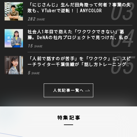
「にじさんじ」生んだ田角陸って何者？事業の失
敗も、VTuberで逆転！｜ANYCOLOR
282
SHARE
社会人1年目で抱えた「ワクワクできない」葛
藤。DeNAの社内プロジェクトで見つけた、私の
生きる道
15
SHARE
「人前で話すのが苦手」を「ワクワク」に。スピ
ーチライター千葉佳織が「話し方トレーニング」
に込めた思い
5
SHARE
人気記事一覧へ
特集記事