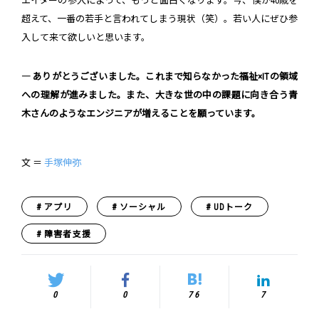
エイターの参入によって、もっと面白くなります。今、僕が40歳を
超えて、一番の若手と言われてしまう現状（笑）。若い人にぜひ参
入して来て欲しいと思います。
― ありがとうございました。これまで知らなかった福祉×ITの領域
への理解が進みました。また、大きな世の中の課題に向き合う青
木さんのようなエンジニアが増えることを願っています。
文 ＝
手塚伸弥
アプリ
ソーシャル
UDトーク
障害者支援
0
0
76
7