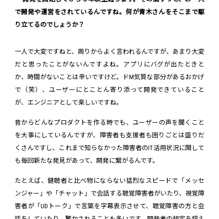
で開発や運営をされているんですね。何が青木さんをそこまで駆
り立てるのでしょうか？
一人で大変ですねと、周りからよく言われるんですが、あまり大変
だと思ったことがないんですよね。アプリにバグが出たときと
か、時間がないことは辛いですけど。ドM気質な部分があるおかげ
で（笑）、ユーザーにとことん寄り添って開発できていること
が、エンジニアとして楽しいですね。
昔からどんなプロダクトを作る時でも、ユーザーの声を聞くこと
を大事にしているんですが、障害者も支援者も困りごとは盛りだ
くさんですし、これまで知らなかった障害者のIT活用状況に関して
も毎回新たな発見があって、開発に繋がるんです。
たとえば、健聴者と比べ物にならない猛烈なスピードで「メッセ
ンジャー」や「チャット」で会話する聴覚障害者がいたり、視覚障
害者が「UDトーク」で言葉を字幕表示させて、聴覚障害の方と会
話をしていたり、驚かされることも多いです。開発者の想定を超え