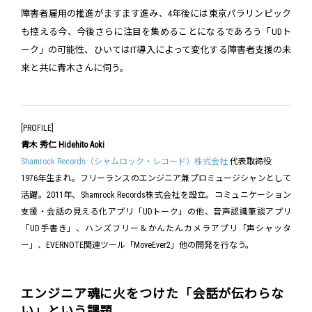
障害者雇用の推進がますます進み、4年後には東京パラリンピック
も控える今、今後さらに注目を集めることになるであろう「UDト
ーク」の可能性、ひいてはIT導入によって変化する障害者支援の未
来と共に青木さんに伺う。
[PROFILE]
青木 秀仁 Hidehito Aoki
Shamrock Records（シャムロック・レコード）株式会社
代表取締役
1976年生まれ。フリーランスのエンジニア兼プロミュージシャンとして
活躍。2011年、Shamrock Records株式会社を設立。コミュニケーション
支援・会話の見える化アプリ「UDトーク」の他、音声認識筆談アプリ
「UD手書き」、ハンズフリー＆かんたんカメラアプリ「声シャッタ
ー」、EVERNOTE関連ツール「MoveEver2」他の開発を行なう。
エンジニア魂に火をつけた「会話が伝わらな
い」という課題。