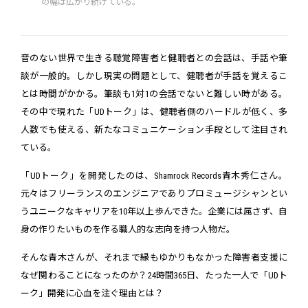
の幅は広がり続けている。
音のない世界で生きる聴覚障害者と健聴者との会話は、手話や筆
談が一般的。しかし現実の問題として、健聴者が手話を覚えるこ
とは時間がかかる。筆談も1対1の会話でないと難しい時がある。
その中で現れた「UDトーク」は、健聴者側のハードルが低く、多
人数でも使える、新たなコミュニケーション手段として注目され
ている。
「UDトーク」を開発したのは、Shamrock Records青木秀仁さん。
元々はフリーランスのエンジニアでありプロミュージシャンとい
うユニークなキャリアを10年以上歩んできた。企業には属さず、自
身の作りたいものを作る職人的な志向を持つ人物だ。
そんな青木さんが、それまで縁もゆかりもなかった障害者支援に
なぜ関わることになったのか？24時間365日、たった一人で「UDト
ーク」開発に心血を注ぐ理由とは？