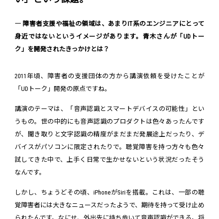
― 障害者支援や福祉の領域は、あまりIT系のエンジニアにとって
身近ではないというイメージがあります。青木さんが「UDトー
ク」を開発されたきっかけとは？
2011年頃、障害者の支援団体の方から講演依頼を受けたことが
「UDトーク」開発の原点ですね。
講演のテーマは、「音声認識とスマートデバイスの可能性」とい
うもの。世の中的にも音声認識のプロダクトは色々あったんです
が、聞き取りと文字認識の精度がまだまだ発展途上だったり、デ
バイスがパソコンに限定されたりで。聴覚障害を持つ方々も色々
試してきた中で、上手く日常で生かせないという状況だったそう
なんです。
しかし、ちょうどその頃、iPhoneがSiriを搭載。これは、一部の聴
覚障害者には大きなニュースだったようで、期待を持って受け止め
られたんです。なにせ、外出先に持ち歩いて音声認識ができる。将