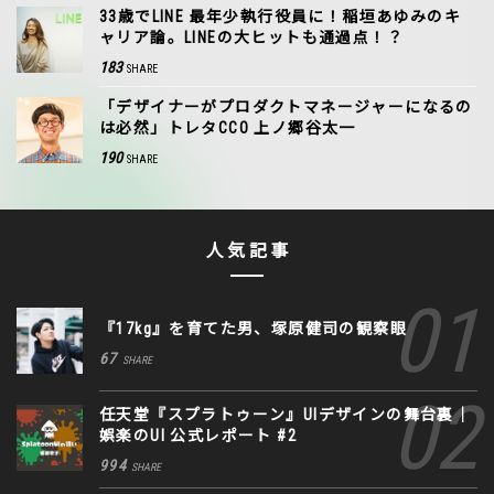
33歳でLINE 最年少執行役員に！稲垣あゆみのキ
ャリア論。LINEの大ヒットも通過点！？
183
SHARE
「デザイナーがプロダクトマネージャーになるの
は必然」トレタCCO 上ノ郷谷太一
190
SHARE
人気記事
『17kg』を育てた男、塚原健司の観察眼
67
SHARE
任天堂『スプラトゥーン』UIデザインの舞台裏｜
娯楽のUI 公式レポート #2
994
SHARE