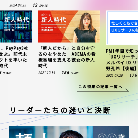
13
2024.04.25
SHARE
、PayPay3社
「新人だから」と自分を守
PM1年目で知
せよ。前代未
るのをやめた｜ABEMAの看
「UXリサーチ
クトを率いた
板番組を支える彼女の新人
メルペイ UX
時代
時代
野孔希【後編
3
156
2021.10.14
SHARE
SHARE
176
2021.07.28
この特集の記事一覧へ
リーダーたちの
迷いと決断