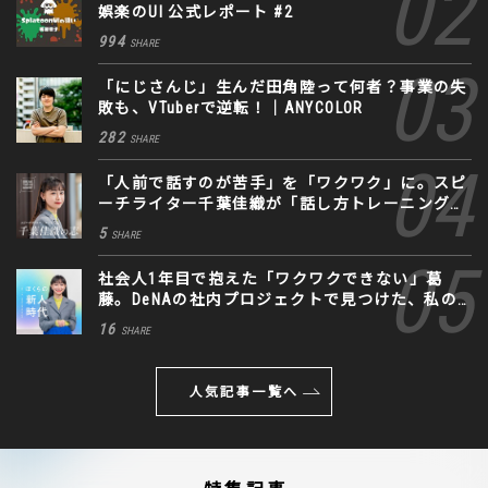
娯楽のUI 公式レポート #2
994
SHARE
「にじさんじ」生んだ田角陸って何者？事業の失
敗も、VTuberで逆転！｜ANYCOLOR
282
SHARE
「人前で話すのが苦手」を「ワクワク」に。スピ
ーチライター千葉佳織が「話し方トレーニング」
に込めた思い
5
SHARE
社会人1年目で抱えた「ワクワクできない」葛
藤。DeNAの社内プロジェクトで見つけた、私の
生きる道
16
SHARE
人気記事一覧へ