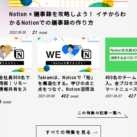
Notion × 議事録を攻略しよう！ イチからわ
かるNotionでの議事録の作り方
21
2022.09.30
SHARE
全社員300名で
Takramは、Notionで「知」
400名のチームに
n活用術｜リモー
を構造化する。学びの点と
入。全プロセ
情報共有をス
点をつなぐ、Notion活用法
マートニュー
402
427
2021.09.08
2021.06.07
SHARE
6
SHARE
この特集の記事一覧へ
すべての特集を見る