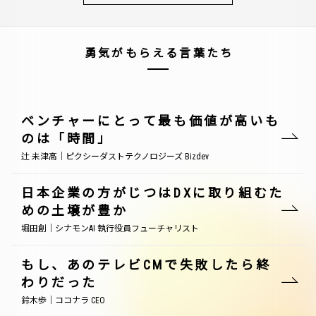
勇気がもらえる言葉たち
ベンチャーにとって最も価値が高いも
のは「時間」
辻 未津高｜ピクシーダストテクノロジーズ Bizdev
日本企業の方がじつはDXに取り組むた
めの土壌が豊か
堀田創｜シナモンAI 執行役員フューチャリスト
もし、あのテレビCMで失敗したら終
わりだった
鈴木歩｜ココナラ CEO