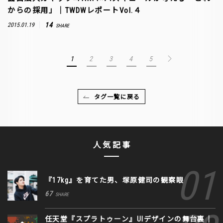
からの採用」｜TWDWレポートVol.４
14
2015.01.19
SHARE
1
2
3
4
5
タグ一覧に戻る
人気記事
『17kg』を育てた男、塚原健司の観察眼
67
SHARE
任天堂『スプラトゥーン』UIデザインの舞台裏｜