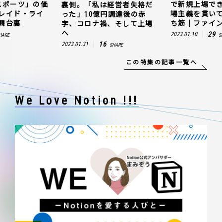
スポーツ」の価
で新規上場で
裏側。「私は経営者失格だ
レイド・ライ
場主義を貫い
った」10億円調達後の赤
舞台裏
ち筋｜ファイン
字、コロナ禍、そして上場
へ
29
2023.01.10
HARE
S
16
2023.01.31
SHARE
この特集の記事一覧へ
We Love Notion !!!