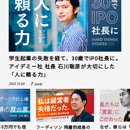
学生起業の失敗を経て、30歳でIPO社長に。
アイデミー社 社長 石川聡彦が大切にした
「人に頼る力」
7
2023.10.04
SHARE
10万円でも信
なぜ、彼らは
フーディソン 飛躍的成長の