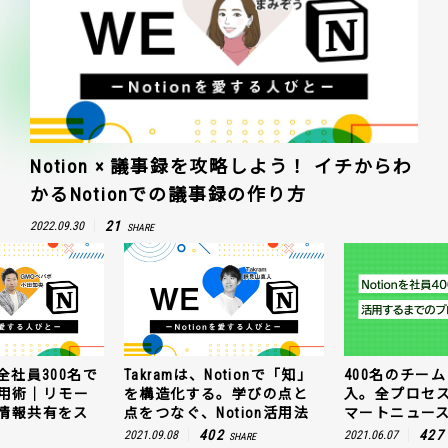
Notion × 議事録を攻略しよう！ イチからわ
かるNotionでの議事録の作り方
21
2022.09.30
SHARE
全社員300名で
Takramは、Notionで「知」
400名のチームに
n活用術｜リモー
を構造化する。学びの点と
入。全プロセ
情報共有をス
点をつなぐ、Notion活用法
マートニュー
402
427
2021.09.08
2021.06.07
SHARE