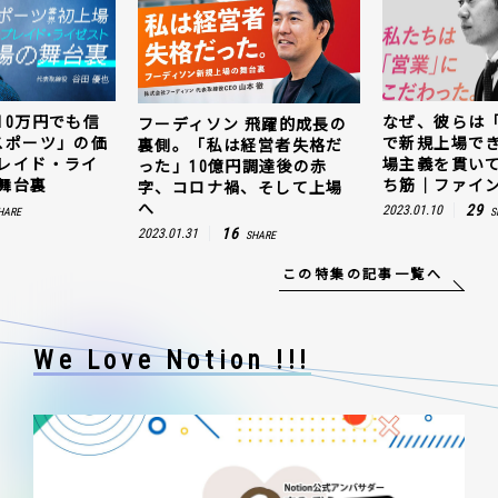
10万円でも信
なぜ、彼らは
フーディソン 飛躍的成長の
スポーツ」の価
で新規上場で
裏側。「私は経営者失格だ
レイド・ライ
場主義を貫い
った」10億円調達後の赤
舞台裏
ち筋｜ファイン
字、コロナ禍、そして上場
へ
29
2023.01.10
HARE
S
16
2023.01.31
SHARE
この特集の記事一覧へ
We Love Notion !!!