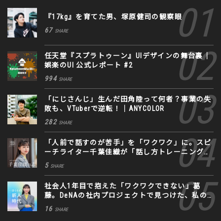
『17kg』を育てた男、塚原健司の観察眼
67
SHARE
任天堂『スプラトゥーン』UIデザインの舞台裏｜
娯楽のUI 公式レポート #2
994
SHARE
「にじさんじ」生んだ田角陸って何者？事業の失
敗も、VTuberで逆転！｜ANYCOLOR
282
SHARE
「人前で話すのが苦手」を「ワクワク」に。スピ
ーチライター千葉佳織が「話し方トレーニング」
に込めた思い
5
SHARE
社会人1年目で抱えた「ワクワクできない」葛
藤。DeNAの社内プロジェクトで見つけた、私の
生きる道
16
SHARE