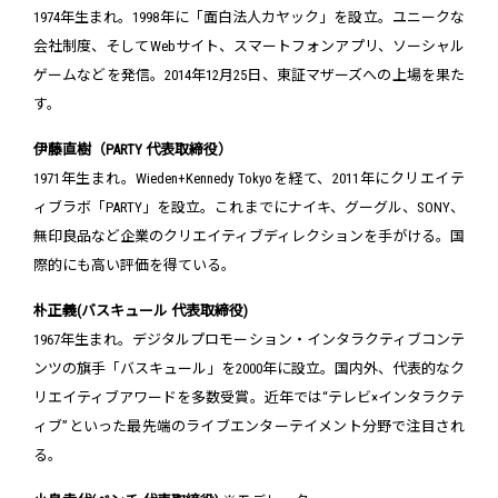
1974年生まれ。1998年に「面白法人カヤック」を設立。ユニークな
会社制度、そしてWebサイト、スマートフォンアプリ、ソーシャル
ゲームなどを発信。2014年12月25日、東証マザーズへの上場を果た
す。
伊藤直樹（PARTY 代表取締役）
1971年生まれ。Wieden+Kennedy Tokyoを経て、2011年にクリエイテ
ィブラボ「PARTY」を設立。これまでにナイキ、グーグル、SONY、
無印良品など企業のクリエイティブディレクションを手がける。国
際的にも高い評価を得ている。
朴正義(バスキュール 代表取締役)
1967年生まれ。デジタルプロモーション・インタラクティブコンテ
ンツの旗手「バスキュール」を2000年に設立。国内外、代表的なク
リエイティブアワードを多数受賞。近年では“テレビ×インタラクテ
ィブ”といった最先端のライブエンターテイメント分野で注目され
る。