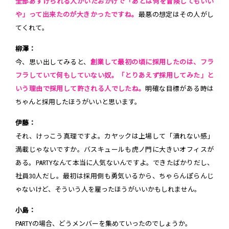
全部あずけられる人がいたおかげで「あとは何を冒険してもいい
や」って出来たのが大きかったですね。
最悪の想定はその人がし
てくれて。
柳澤：
今、思い出してみると、
創業して最初の頃に採用したのは、フラ
フラしていて何もしていない奴。「とりあえず採用してみた」と
いう理由で採用して許される人でしたね。
明確な目標がある時は
ちゃんと採用したほうがいいと思います。
伊藤：
それ、けっこう真理ですよ。カヤックは上場して「潰れない感」
満載じゃないですか。バスキュールも虎ノ門に大きいオフィスが
ある。PARTYなんて本当に人気ないんですよ。できたばかりだし、
社員30人だし。最初は採用側も勇気いるから、ちゃらんぽらんじ
ゃないけど、そういう人を雇ったほうがいいかもしれません。
小島：
PARTYの場合、どうメンバーを集めていったのでしょうか。