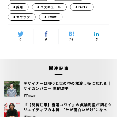
採用
バスキュール
PARTY
カヤック
TWDW
0
0
14
0
関連記事
デザイナーはNPOと世の中の橋渡し役になれる｜
サイカンパニー 生駒浩平
37
SHARE
『【閲覧注意】雪道コワイ』の眞鍋海里が語るク
リエイティブの本質｜“ただ面白いだけ”になって
ない？
29