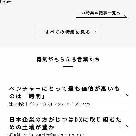
6
SHARE
この特集の記事一覧へ
すべての特集を見る
勇気がもらえる言葉たち
ベンチャーにとって最も価値が高いも
のは「時間」
辻 未津高｜ピクシーダストテクノロジーズ Bizdev
日本企業の方がじつはDXに取り組むた
めの土壌が豊か
堀田創｜シナモンAI 執行役員フューチャリスト