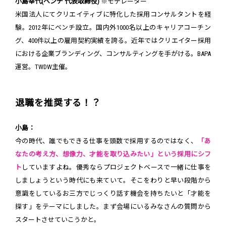
小島幸代(ベンチ 代表取締役)
※モデレーター
米国法人にてクリエイティブに特化した採用コンサルタントを経
験。2012年にベンチ設立。国内外1000名以上のキャリアコーチン
グ、400件以上の雇用契約実績を誇る。近年ではクリエイター採用
における企業ブランディング、コンサルティングを手がける。BAPA
運営。TWDW主催。
退職を推奨する！？
小島：
今の時代、誰でもできる仕事を頭数で採用するのではなく、
「あ
なたの考え方、想像力、才能を取り込みたい」という採用にシフ
ト
していますよね。優秀ならプロジェクトベースで一緒に仕事を
しましょうという時代にも来ていて。そこをわりと早い段階から
意識をしているお三方でじっくり話す機会を持ちたいと「才能を
探す」をテーマにしました。まず会場にいるみなさんの質問から
スタートさせていこうかと。