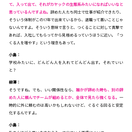
て、入って出て、それがカヤックの生態系みたいになればいいなと
思っているんですよね。
辞めた人たち同士で仕事が紹介できたり、
そういう体制がこの17年で出来ているから、退職って悪いことじゃ
ないんですよ。そういう意味で言うと、つくることに対して真摯で
あれば、入社してもらってから見極めるっていうほうに近い。「つ
くる人を増やす」という理念もあって。
小島：
学校みたいに、どんどん人を入れてどんどん出す。それでいい
と？
柳澤：
そうですね。でも、いい関係性なら、
誰かが辞めた時も、別の辞
めた人に頼んでチームが組めるとか、全体で見たら強くなる。
一
時的に外に頼むのは高いかもしれないけど、ぐるぐる回ると安定
化するんですよ。
小島：