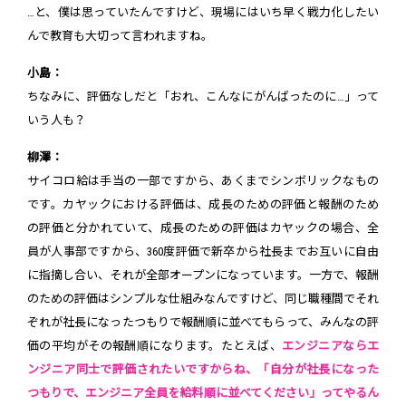
…と、僕は思っていたんですけど、現場にはいち早く戦力化したい
んで教育も大切って言われますね。
小島：
ちなみに、評価なしだと「おれ、こんなにがんばったのに…」って
いう人も？
柳澤：
サイコロ給は手当の一部ですから、あくまでシンボリックなもの
です。カヤックにおける評価は、成長のための評価と報酬のため
の評価と分かれていて、成長のための評価はカヤックの場合、全
員が人事部ですから、360度評価で新卒から社長までお互いに自由
に指摘し合い、それが全部オープンになっています。一方で、報酬
のための評価はシンプルな仕組みなんですけど、同じ職種間でそれ
ぞれが社長になったつもりで報酬順に並べてもらって、みんなの評
価の平均がその報酬順になります。たとえば、
エンジニアならエ
ンジニア同士で評価されたいですからね、「自分が社長になった
つもりで、エンジニア全員を給料順に並べてください」ってやるん