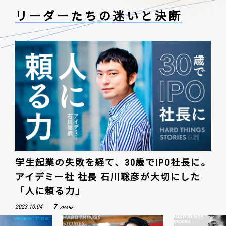
リーダーたちの
迷いと決断
学生起業の失敗を経て、30歳でIPO社長に。
アイデミー社 社長 石川聡彦が大切にした
「人に頼る力」
7
2023.10.04
SHARE