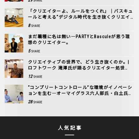
SHARE
「クリエイターよ、ルールをつくれ」｜バスキュ
ールと考える“デジタル時代を生き抜くクリエイ
ター”［1］
8
SHARE
まだ職種に名は無い―PARTYとBasculeが思う理
想のクリエイター。
5
SHARE
クリエイティブの世界で、どう生き抜くのか。|
ロフトワーク 滝澤氏が語るクリエイター処世
術。
12
SHARE
“コンプリートコントロール”な環境がイノベーシ
ョンを生む―オーマイグラス六人部氏・白土氏に
学ぶ組織論
28
SHARE
人気記事