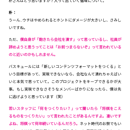
朴さんはどう思いますか？入って出ていく循環について。
朴：
うーん…ウチはやめられるとホントにダメージが大きいし、さみし
いですね。
ただ、
僕自身が「飽きたら会社を潰す」って思っているし、社員が
辞めようと思うってことは「お前つまらないぞ」って言われている
のと近いのかもしれません。
バスキュールには「新しいコンテンツフォーマットをつくる」と
いう目標があって、実現できないなら、会社なんて潰れちゃえばい
いと本気で思っていて。このプロジェクトをキープできるかが大
事。もし実現できなさそうなメンバーばかりになったら、僕は先
に逃げようと思っています（笑）
若いスタッフに「何をつくりたい？」って聞いたら「将棋をこえ
るものをつくりたい」って言われたことがあるんですよ。凄いです
よね、将棋って何年続いているんだろう。
ネット時代のお祭でもい