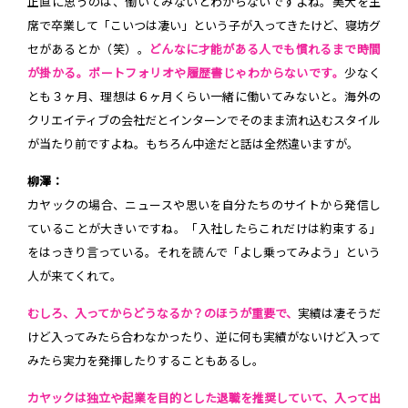
正直に思うのは、働いてみないとわからないですよね。美大を主
席で卒業して「こいつは凄い」という子が入ってきたけど、寝坊グ
セがあるとか（笑）。
どんなに才能がある人でも慣れるまで時間
が掛かる。ポートフォリオや履歴書じゃわからないです。
少なく
とも３ヶ月、理想は６ヶ月くらい一緒に働いてみないと。海外の
クリエイティブの会社だとインターンでそのまま流れ込むスタイル
が当たり前ですよね。もちろん中途だと話は全然違いますが。
柳澤：
カヤックの場合、ニュースや思いを自分たちのサイトから発信し
ていることが大きいですね。「入社したらこれだけは約束する」
をはっきり言っている。それを読んで「よし乗ってみよう」という
人が来てくれて。
むしろ、入ってからどうなるか？のほうが重要で、
実績は凄そうだ
けど入ってみたら合わなかったり、逆に何も実績がないけど入って
みたら実力を発揮したりすることもあるし。
カヤックは独立や起業を目的とした退職を推奨していて、入って出