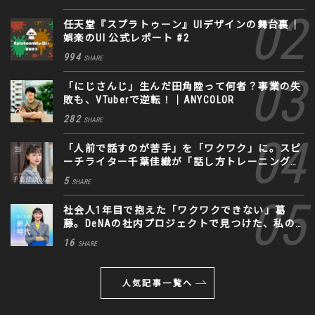
任天堂『スプラトゥーン』UIデザインの舞台裏｜
娯楽のUI 公式レポート #2
994
SHARE
「にじさんじ」生んだ田角陸って何者？事業の失
敗も、VTuberで逆転！｜ANYCOLOR
282
SHARE
「人前で話すのが苦手」を「ワクワク」に。スピ
ーチライター千葉佳織が「話し方トレーニング」
に込めた思い
5
SHARE
社会人1年目で抱えた「ワクワクできない」葛
藤。DeNAの社内プロジェクトで見つけた、私の
生きる道
16
SHARE
人気記事一覧へ