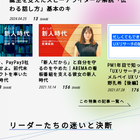
誕生を支えたスピーチライターが解説「伝
わる話し方」基本のキ
13
2024.04.25
SHARE
、PayPay3社
「新人だから」と自分を守
PM1年目で知
せよ。前代未
るのをやめた｜ABEMAの看
「UXリサーチ
クトを率いた
板番組を支える彼女の新人
メルペイ UX
時代
時代
野孔希【後編
3
156
2021.10.14
SHARE
SHARE
176
2021.07.28
この特集の記事一覧へ
リーダーたちの
迷いと決断