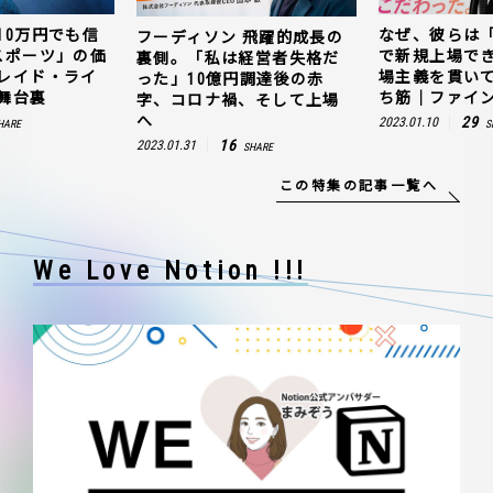
10万円でも信
なぜ、彼らは
フーディソン 飛躍的成長の
スポーツ」の価
で新規上場で
裏側。「私は経営者失格だ
レイド・ライ
場主義を貫い
った」10億円調達後の赤
舞台裏
ち筋｜ファイン
字、コロナ禍、そして上場
へ
29
2023.01.10
HARE
S
16
2023.01.31
SHARE
この特集の記事一覧へ
We Love Notion !!!