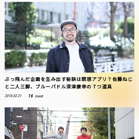
ぶっ飛んだ企画を生み出す秘訣は瞑想アプリ？佐藤ねじ
と二人三脚、ブルーパドル深津康幸の７つ道具
16
2018.02.21
SHARE