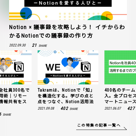
Notion × 議事録を攻略しよう！ イチからわ
かるNotionでの議事録の作り方
21
2022.09.30
SHARE
全社員300名で
Takramは、Notionで「知」
400名のチームに
n活用術｜リモー
を構造化する。学びの点と
入。全プロセ
情報共有をス
点をつなぐ、Notion活用法
マートニュー
402
427
2021.09.08
2021.06.07
SHARE
6
SHARE
この特集の記事一覧へ