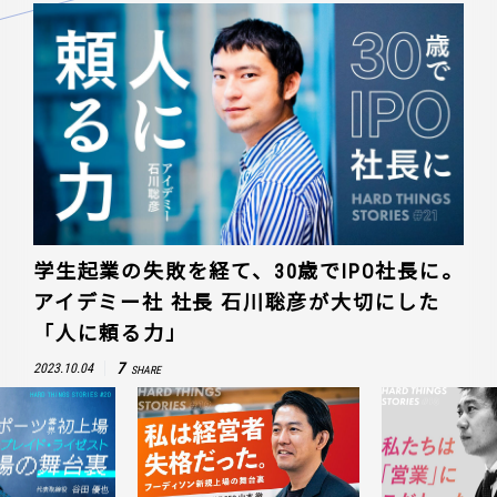
学生起業の失敗を経て、30歳でIPO社長に。
アイデミー社 社長 石川聡彦が大切にした
「人に頼る力」
7
2023.10.04
SHARE