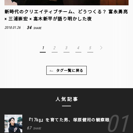
新時代のクリエイティブチーム、どうつくる？ 富永勇亮
× 三浦崇宏 × 高木新平が語り明かした夜
34
2018.01.26
SHARE
1
2
3
4
5
タグ一覧に戻る
人気記事
『17kg』を育てた男、塚原健司の観察眼
67
SHARE