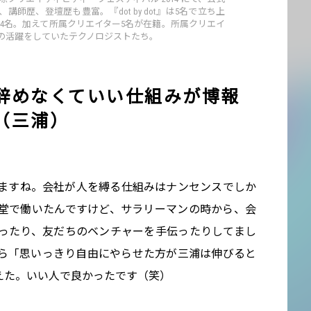
師歴、登壇歴も豊富。『dot by dot』は5名で立ち上
て14名。加えて所属クリエイター5名が在籍。所属クリエイ
の活躍をしていたテクノロジストたち。
辞めなくていい仕組みが博報
（三浦）
ますね。会社が人を縛る仕組みはナンセンスでしか
報堂で働いたんですけど、サラリーマンの時から、会
ったり、友だちのベンチャーを手伝ったりしてまし
ら「思いっきり自由にやらせた方が三浦は伸びると
えた。いい人で良かったです（笑）