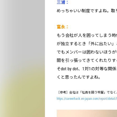
三浦：
めっちゃいい制度ですよね。取
富永：
もう会社が人を囲ってしまう時
が独立するとき「外に出たい」
でもメンバーは囲わないほうが
間を引っ張ってきてくれたりす
そdot by dot、1対1の
くと思ったんですよね。
［参考］会社は「社員を囲う牢屋」でなく、ク
https://careerhack.en-japan.com/report/detail/