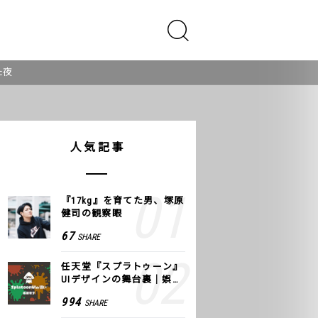
た夜
人気記事
『17kg』を育てた男、塚原
健司の観察眼
67
SHARE
任天堂『スプラトゥーン』
UIデザインの舞台裏｜娯楽
のUI 公式レポート #2
994
SHARE