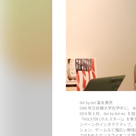
dot by dot 富永勇亮
2000 年立命館大学在学中に、 AID
2014 年 4 月、dot by d
『HOLSTER (ホルスター)
ンペーンのインタラクティブ、
ション、ゲームなど幅広い領域
で行われたカンヌライオンズ 国際