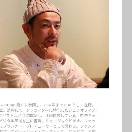
-DCC Inc. 設立に参画し、2014 年まで COO として在籍。
ot inc. を設立。渋谷にて、クリエイターに特化したシェアオフィス
』を東京ピストルと共に開設し、共同運営している。広告キャ
デジタル領域を主に担当、ミュージックビデオ、ファッ
にプランナー、プロデューサーとして関わる。フランス
クリエイティビティ・フェスティバル 2014 にて、公式