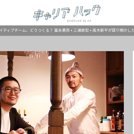
produced by en
ティブチーム、どうつくる？ 富永勇亮 × 三浦崇宏 × 高木新平が語り明かし