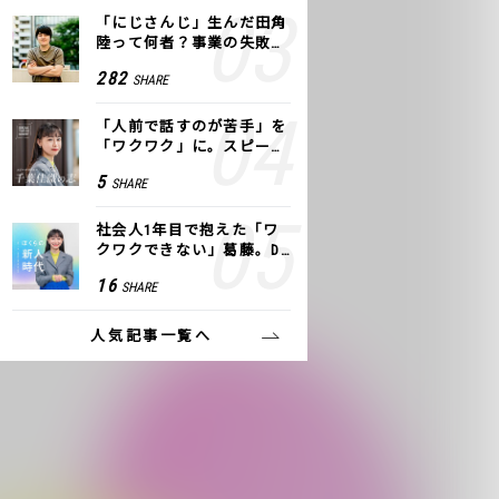
「にじさんじ」生んだ田角
陸って何者？事業の失敗
も、VTuberで逆転！｜ANY
282
SHARE
COLOR
「人前で話すのが苦手」を
「ワクワク」に。スピーチ
ライター千葉佳織が「話し
5
SHARE
方トレーニング」に込めた
思い
社会人1年目で抱えた「ワ
クワクできない」葛藤。De
NAの社内プロジェクトで見
16
SHARE
つけた、私の生きる道
人気記事一覧へ