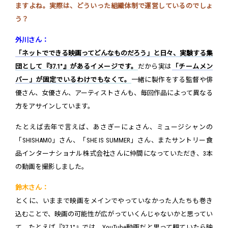
ますよね。実際は、どういった組織体制で運営しているのでしょ
う？
外川さん：
「ネットでできる映画ってどんなものだろう」と日々、実験する集
団として『37.1°』があるイメージです。
だから実は
「チームメン
バー」が固定でいるわけでもなくて。
一緒に製作をする監督や俳
優さん、女優さん、アーティストさんも、毎回作品によって異なる
方をアサインしています。
たとえば去年で言えば、あさぎーにょさん、ミュージシャンの
「SHISHAMO」さん、「SHE IS SUMMER」さん、またサントリー食
品インターナショナル株式会社さんに仲間になっていただき、3本
の動画を撮影しました。
鈴木さん：
とくに、いままで映画をメインでやっていなかった人たちも巻き
込むことで、映画の可能性が広がっていくんじゃないかと思ってい
て。たとえば『37.1°』では、YouTube動画だと思って観ていたら映