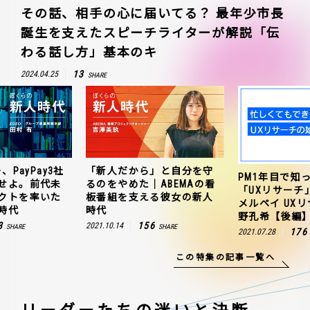
その話、相手の心に届いてる？ 最年少市長
誕生を支えたスピーチライターが解説「伝
わる話し方」基本のキ
13
2024.04.25
SHARE
、PayPay3社
「新人だから」と自分を守
PM1年目で知
せよ。前代未
るのをやめた｜ABEMAの看
「UXリサーチ
クトを率いた
板番組を支える彼女の新人
メルペイ UX
時代
時代
野孔希【後編
3
156
2021.10.14
SHARE
SHARE
176
2021.07.28
この特集の記事一覧へ