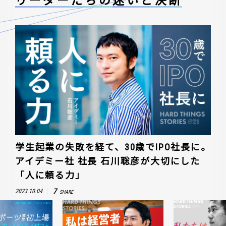
リーダーたちの
迷いと決断
学生起業の失敗を経て、30歳でIPO社長に。
アイデミー社 社長 石川聡彦が大切にした
「人に頼る力」
7
2023.10.04
SHARE