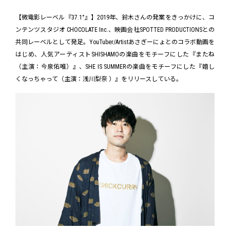
【微電影レーベル『37.1°』】2019年、鈴木さんの発案をきっかけに、コ
ンテンツスタジオ CHOCOLATE Inc.、映画会社SPOTTED PRODUCTIONSとの
共同レーベルとして発足。YouTuber/Artistあさぎーにょとのコラボ動画を
はじめ、人気アーティストSHISHAMOの楽曲をモチーフにした『またね
（主演：今泉佑唯）』、SHE IS SUMMERの楽曲をモチーフにした『嬉し
くなっちゃって（主演：浅川梨奈 ）』をリリースしている。