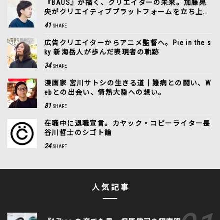
『BAUS』が描く、クリエイターの未来。加藤晃
央がクリエイティブプラットフォームを立ち上げ
た理由
41
SHARE
広告クリエイターからアニメ監督へ。Pie in the s
ky 新海岳人が歩んだ表現者の軌跡
34
SHARE
漫画家 宮川サトシの生きる道｜難病との闘い、W
ebとの出会い、情熱大陸への想い。
81
SHARE
在職中に退職宣言。カヤック・コピーライター長
谷川哲士のシゴト論
24
SHARE
人気記事