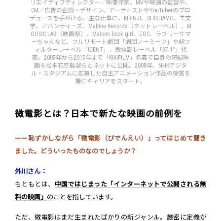
リエイティブディレクター／映像作家。MVや映画の監督や、
CM／広告の企画・デザイン、アーティストやYouTuberのプロ
デュースを手がける。主な仕事に、KIRINJI、SHISHAMO、羊文
学、アバンティーズ、Maltine Records（ネットレーベル）、M
OOSIC LAB（映画祭）、Maison book girl、ZOC、ラブリーサマ
ーちゃんなど。フルリモート劇団「劇団ノーミーツ」やARフ
ィルターレーベル「IDENT」、微電影レーベル「37.1°」代
表。2005年から2015年まで「KIKIFILM」名義で自身の短編映
画を松本花奈監督らとネットに公開。2008年、NHKデジタ
ル・スタジアムに応募した自主アニメーション作品の受賞を
機にキャリアをスタート。
微電影とは？日本で新たな映画の前例を
ーー恥ずかしながら「微電影（びでんえい）」ってはじめて聞き
ました。どういったものなのでしょうか？
外川さん：
もともとは、
中国ではじまった「インターネットで公開される無
料の映画」
のことを指しています。
ただ、微電影はまだ生まれたばかりの新ジャンル。厳密に定義が