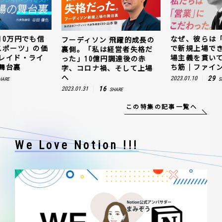
10万円でも信
なぜ、彼らは
フーディソン 飛躍的成長の
スポーツ」の価
で新規上場で
裏側。「私は経営者失格だ
レイド・ライ
場主義を貫い
った」10億円調達後の赤
舞台裏
ち筋｜ファイン
字、コロナ禍、そして上場
へ
29
2023.01.10
HARE
S
16
2023.01.31
SHARE
この特集の記事一覧へ
We Love Notion !!!