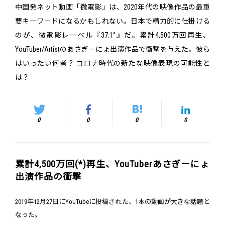
中国発ネット動画「微電影」は、2020年代の映像作品の最重
要キーワードになるかもしれない。日本で精力的に仕掛ける
のが、微電影レーベル『37.1°』だ。累計4,500万回再生、
YouTuber/Artistのあさぎーにょ出演作品で衝撃を与えた。彼ら
はいったい何者？ コロナ時代の新たな映像表現の可能性と
は？
0
0
0
0
累計4,500万回(*)再生、YouTuberあさぎーにょ
出演作品の衝撃
2019年12月27日にYouTubeに投稿された、1本の動画が大きな話題と
なった。