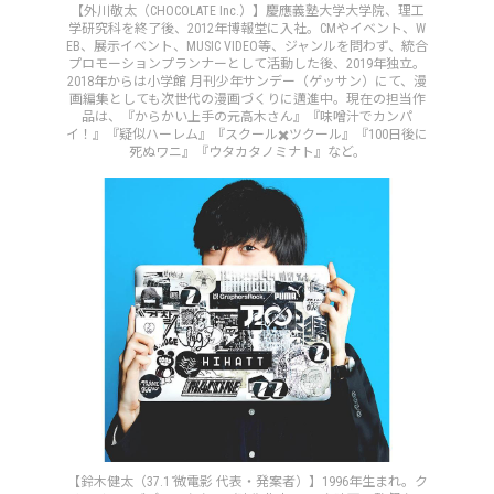
【外川敬太（CHOCOLATE Inc.）】慶應義塾大学大学院、理工
学研究科を終了後、2012年博報堂に入社。CMやイベント、W
EB、展示イベント、MUSIC VIDEO等、ジャンルを問わず、統合
プロモーションプランナーとして活動した後、2019年独立。
2018年からは小学館 月刊少年サンデー（ゲッサン）にて、漫
画編集としても次世代の漫画づくりに邁進中。現在の担当作
品は、『からかい上手の元高木さん』『味噌汁でカンパ
イ！』『疑似ハーレム』『スクール✖️ツクール』『100日後に
死ぬワニ』『ウタカタノミナト』など。
【鈴木健太（37.1 ̊微電影 代表・発案者）】1996年生まれ。ク