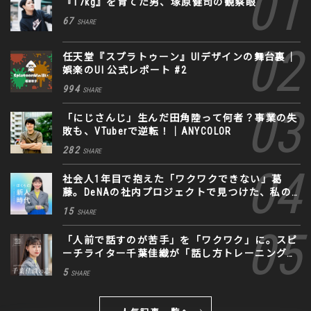
『17kg』を育てた男、塚原健司の観察眼
67
SHARE
任天堂『スプラトゥーン』UIデザインの舞台裏｜
娯楽のUI 公式レポート #2
994
SHARE
「にじさんじ」生んだ田角陸って何者？事業の失
敗も、VTuberで逆転！｜ANYCOLOR
282
SHARE
社会人1年目で抱えた「ワクワクできない」葛
藤。DeNAの社内プロジェクトで見つけた、私の
生きる道
15
SHARE
「人前で話すのが苦手」を「ワクワク」に。スピ
ーチライター千葉佳織が「話し方トレーニング」
に込めた思い
5
SHARE