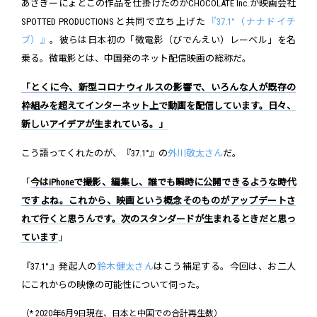
あさぎーにょとこの作品を仕掛けたのがCHOCOLATE Inc.が映画会社
SPOTTED PRODUCTIONSと共同で立ち上げた
『37.1°（ナナドイチ
ブ）』
。彼らは日本初の「微電影（びでんえい）レーベル」を名
乗る。微電影とは、中国発のネット配信映画の総称だ。
「とくに今、新型コロナウィルスの影響で、いろんな人が既存の
枠組みを超えてインターネット上で動画を配信しています。日々、
新しいアイデアが生まれている。」
こう語ってくれたのが、『37.1°』の
外川敬太さん
だ。
「
今はiPhoneで撮影、編集し、誰でも瞬時に公開できるような時代
ですよね。これから、映画という概念そのものがアップデートさ
れて行くと思うんです。次のスタンダードが生まれるときだと思っ
ています
」
『37.1°』発起人の
鈴木健太さん
はこう補足する。今回は、お二人
にこれからの映像の可能性について伺った。
（* 2020年6月9日現在、日本と中国での合計再生数）