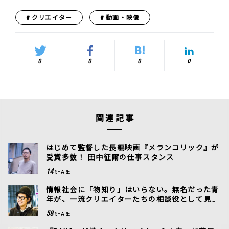
クリエイター
動画・映像
0
0
0
0
関連記事
はじめて監督した長編映画『メランコリック』が
受賞多数！ 田中征爾の仕事スタンス
14
SHARE
情報社会に「物知り」はいらない。無名だった青
年が、一流クリエイターたちの相談役として見つ
けた居場所
58
SHARE