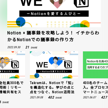
Notion × 議事録を攻略しよう！ イチからわ
かるNotionでの議事録の作り方
21
2022.09.30
SHARE
全社員300名で
Takramは、Notionで「知」
400名のチームに
n活用術｜リモー
を構造化する。学びの点と
入。全プロセ
情報共有をス
点をつなぐ、Notion活用法
マートニュー
402
427
2021.09.08
2021.06.07
SHARE
6
SHARE