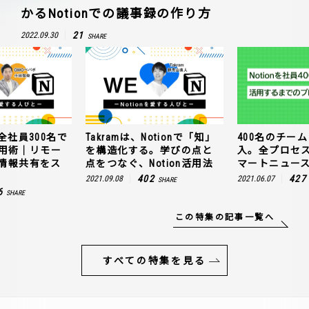
かるNotionでの議事録の作り方
21
2022.09.30
SHARE
全社員300名で
Takramは、Notionで「知」
400名のチームに
n活用術｜リモー
を構造化する。学びの点と
入。全プロセ
情報共有をス
点をつなぐ、Notion活用法
マートニュー
402
427
2021.09.08
2021.06.07
SHARE
6
SHARE
この特集の記事一覧へ
すべての特集を見る