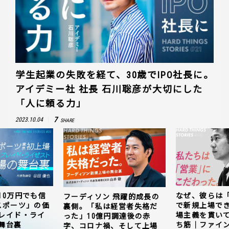
学生起業の失敗を経て、30歳でIPO社長に。
アイデミー社 社長 石川聡彦が大切にした
「人に頼る力」
7
2023.10.04
SHARE
10万円でも信
なぜ、彼らは
フーディソン 飛躍的成長の
スポーツ」の価
で新規上場で
裏側。「私は経営者失格だ
レイド・ライ
場主義を貫い
った」10億円調達後の赤
舞台裏
ち筋｜ファイン
字、コロナ禍、そして上場