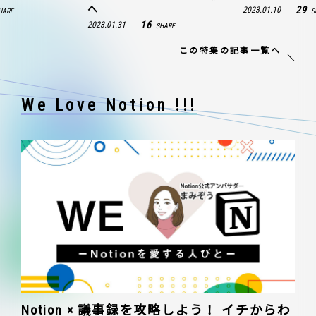
へ
29
2023.01.10
HARE
S
16
2023.01.31
SHARE
この特集の記事一覧へ
We Love Notion !!!
Notion × 議事録を攻略しよう！ イチからわ