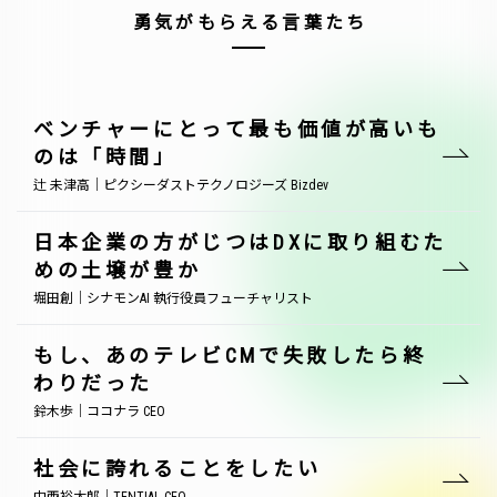
勇気がもらえる言葉たち
ベンチャーにとって最も価値が高いも
のは「時間」
辻 未津高｜ピクシーダストテクノロジーズ Bizdev
日本企業の方がじつはDXに取り組むた
めの土壌が豊か
堀田創｜シナモンAI 執行役員フューチャリスト
もし、あのテレビCMで失敗したら終
わりだった
鈴木歩｜ココナラ CEO
社会に誇れることをしたい