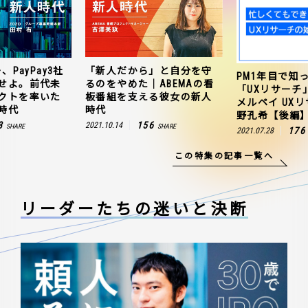
、PayPay3社
「新人だから」と自分を守
PM1年目で知
せよ。前代未
るのをやめた｜ABEMAの看
「UXリサーチ
クトを率いた
板番組を支える彼女の新人
メルペイ UX
時代
時代
野孔希【後編
3
156
2021.10.14
SHARE
SHARE
176
2021.07.28
この特集の記事一覧へ
リーダーたちの
迷いと決断