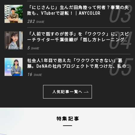
「にじさんじ」生んだ田角陸って何者？事業の失
敗も、VTuberで逆転！｜ANYCOLOR
282
SHARE
「人前で話すのが苦手」を「ワクワク」に。スピ
ーチライター千葉佳織が「話し方トレーニング」
に込めた思い
5
SHARE
社会人1年目で抱えた「ワクワクできない」葛
藤。DeNAの社内プロジェクトで見つけた、私の
生きる道
16
SHARE
人気記事一覧へ
特集記事