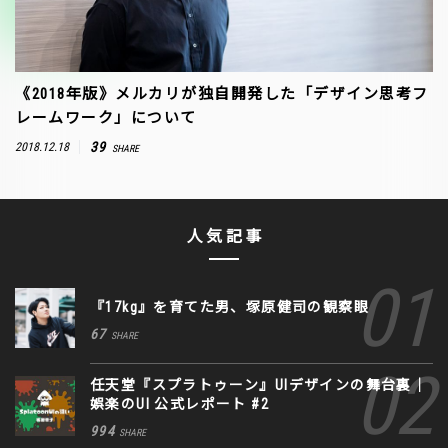
《2018年版》メルカリが独自開発した「デザイン思考フ
レームワーク」について
39
2018.12.18
SHARE
人気記事
『17kg』を育てた男、塚原健司の観察眼
67
SHARE
任天堂『スプラトゥーン』UIデザインの舞台裏｜
娯楽のUI 公式レポート #2
994
SHARE