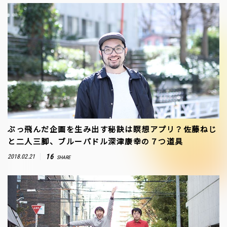
ぶっ飛んだ企画を生み出す秘訣は瞑想アプリ？佐藤ねじ
と二人三脚、ブルーパドル深津康幸の７つ道具
16
2018.02.21
SHARE