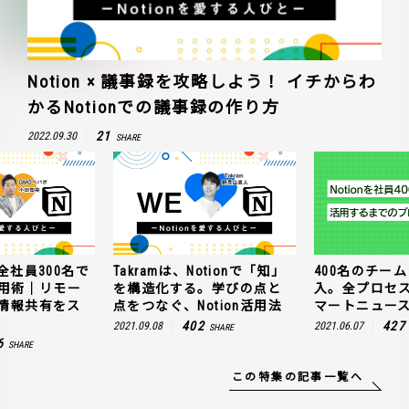
Notion × 議事録を攻略しよう！ イチからわ
かるNotionでの議事録の作り方
21
2022.09.30
SHARE
全社員300名で
Takramは、Notionで「知」
400名のチームに
n活用術｜リモー
を構造化する。学びの点と
入。全プロセ
情報共有をス
点をつなぐ、Notion活用法
マートニュー
402
427
2021.09.08
2021.06.07
SHARE
6
SHARE
この特集の記事一覧へ