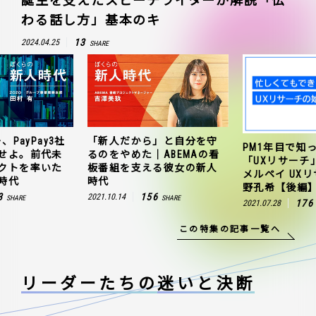
誕生を支えたスピーチライターが解説「伝
わる話し方」基本のキ
13
2024.04.25
SHARE
、PayPay3社
「新人だから」と自分を守
PM1年目で知
せよ。前代未
るのをやめた｜ABEMAの看
「UXリサーチ
クトを率いた
板番組を支える彼女の新人
メルペイ UX
時代
時代
野孔希【後編
3
156
2021.10.14
SHARE
SHARE
176
2021.07.28
この特集の記事一覧へ
リーダーたちの
迷いと決断