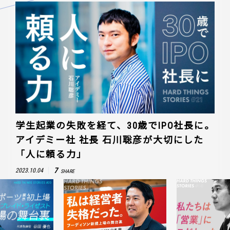
学生起業の失敗を経て、30歳でIPO社長に。
アイデミー社 社長 石川聡彦が大切にした
「人に頼る力」
7
2023.10.04
SHARE