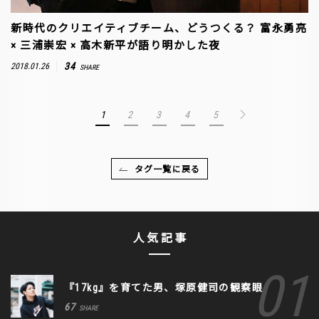
新時代のクリエイティブチーム、どうつくる？ 富永勇亮
× 三浦崇宏 × 高木新平が語り明かした夜
34
2018.01.26
SHARE
1
2
3
4
5
タグ一覧に戻る
人気記事
『17kg』を育てた男、塚原健司の観察眼
67
SHARE