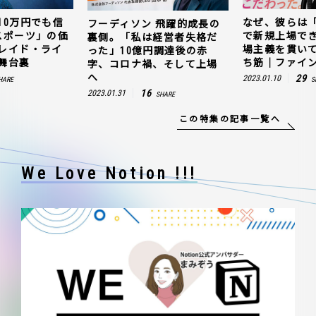
10万円でも信
なぜ、彼らは
フーディソン 飛躍的成長の
スポーツ」の価
で新規上場で
裏側。「私は経営者失格だ
レイド・ライ
場主義を貫い
った」10億円調達後の赤
舞台裏
ち筋｜ファイン
字、コロナ禍、そして上場
へ
29
2023.01.10
HARE
S
16
2023.01.31
SHARE
この特集の記事一覧へ
We Love Notion !!!