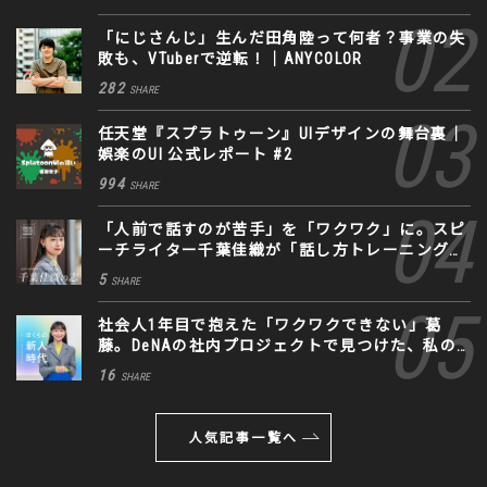
「にじさんじ」生んだ田角陸って何者？事業の失
敗も、VTuberで逆転！｜ANYCOLOR
282
SHARE
任天堂『スプラトゥーン』UIデザインの舞台裏｜
娯楽のUI 公式レポート #2
994
SHARE
「人前で話すのが苦手」を「ワクワク」に。スピ
ーチライター千葉佳織が「話し方トレーニング」
に込めた思い
5
SHARE
社会人1年目で抱えた「ワクワクできない」葛
藤。DeNAの社内プロジェクトで見つけた、私の
生きる道
16
SHARE
人気記事一覧へ