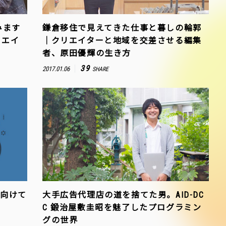
みます
鎌倉移住で見えてきた仕事と暮しの輪郭
リエイ
｜クリエイターと地域を交差させる編集
者、原田優輝の生き方
39
2017.01.06
SHARE
に向けて
大手広告代理店の道を捨てた男。AID-DC
C 鍛治屋敷圭昭を魅了したプログラミン
グの世界