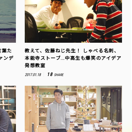
言葉た
教えて、佐藤ねじ先生！ しゃべる名刺、
ァンデ
本能寺ストーブ...中高生も爆笑のアイデア
発想教室
18
2017.01.18
SHARE