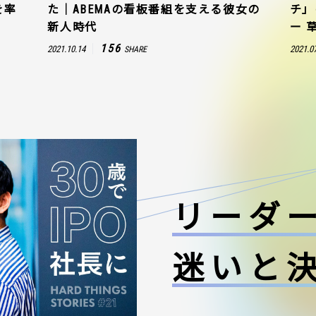
を率
た｜ABEMAの看板番組を支える彼女の
チ」
新人時代
ー 
156
2021.10.14
2021.0
SHARE
リーダ
迷いと