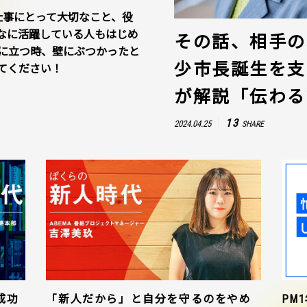
仕事にとって大切なこと、役
なに活躍している人もはじめ
その話、相手の
に立つ時、壁にぶつかったと
少市長誕生を支
てください！
が解説「伝わる
13
2024.04.25
SHARE
成功
「新人だから」と自分を守るのをやめ
PM