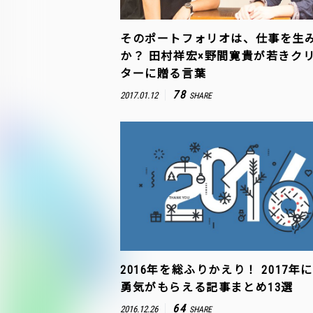
そのポートフォリオは、仕事を生
か？ 田村祥宏×野間寛貴が若きク
ターに贈る言葉
78
2017.01.12
SHARE
2016年を総ふりかえり！ 2017年
勇気がもらえる記事まとめ13選
64
2016.12.26
SHARE