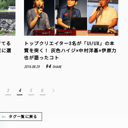
育てる
トップクリエイター3名が「UI/UX」の本
域に選
質を突く！ 灰色ハイジ×中村洋基×伊原力
也が語ったコト
94
2016.08.29
SHARE
3
4
5
6
タグ一覧に戻る