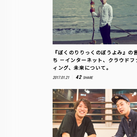
『ぼくのりりっくのぼうよみ』の
ち －インターネット、クラウドフ
ィング、未来について。
42
2017.01.21
SHARE