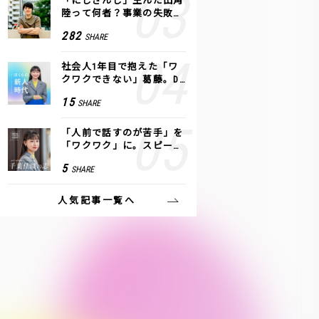
「にじさんじ」生んだ田角
陸って何者？事業の失敗
も、VTuberで逆転！｜ANY
282
SHARE
COLOR
社会人1年目で抱えた「ワ
クワクできない」葛藤。De
NAの社内プロジェクトで見
15
SHARE
つけた、私の生きる道
「人前で話すのが苦手」を
「ワクワク」に。スピーチ
ライター千葉佳織が「話し
5
SHARE
方トレーニング」に込めた
思い
人気記事一覧へ