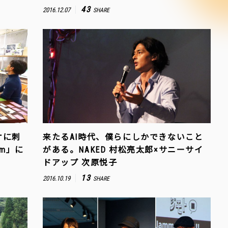
43
2016.12.07
SHARE
オに刺
来たるAI時代、僕らにしかできないこと
Jam」に
がある。NAKED 村松亮太郎×サニーサイ
ドアップ 次原悦子
13
2016.10.19
SHARE