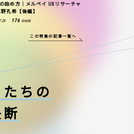
の始め方｜メルペイ UXリサーチャ
草野孔希【後編】
176
7.28
SHARE
この特集の記事一覧へ
ーたちの
決断