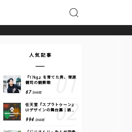
人気記事
『17kg』を育てた男、塚原
健司の観察眼
67
SHARE
任天堂『スプラトゥーン』
UIデザインの舞台裏｜娯楽
のUI 公式レポート #2
994
SHARE