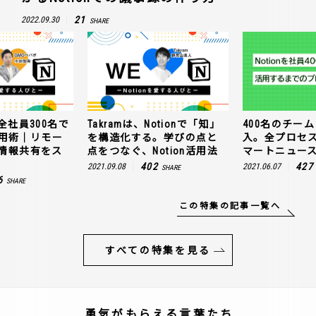
21
2022.09.30
SHARE
全社員300名で
Takramは、Notionで「知」
400名のチームに
n活用術｜リモー
を構造化する。学びの点と
入。全プロセ
情報共有をス
点をつなぐ、Notion活用法
マートニュー
402
427
2021.09.08
2021.06.07
SHARE
6
SHARE
この特集の記事一覧へ
すべての特集を見る
勇気がもらえる言葉たち