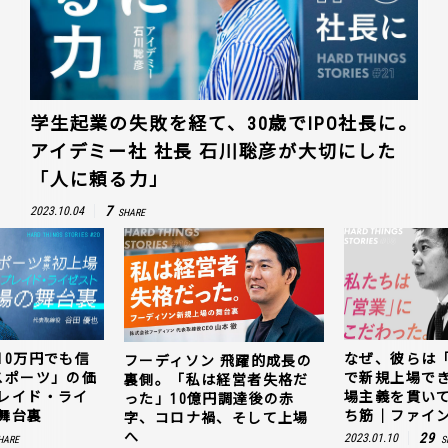
学生起業の失敗を経て、30歳でIPO社長に。
アイデミー社 社長 石川聡彦が大切にした
「人に頼る力」
7
2023.10.04
SHARE
10万円でも信
なぜ、彼らは
フーディソン 飛躍的成長の
スポーツ」の価
で新規上場で
裏側。「私は経営者失格だ
レイド・ライ
場主義を貫い
った」10億円調達後の赤
舞台裏
ち筋｜ファイン
字、コロナ禍、そして上場
へ
29
2023.01.10
HARE
S