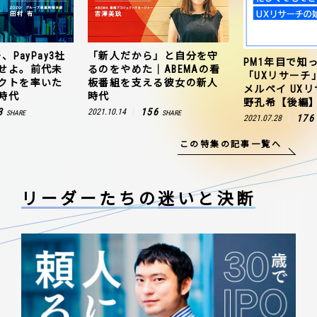
、PayPay3社
「新人だから」と自分を守
PM1年目で知
せよ。前代未
るのをやめた｜ABEMAの看
「UXリサーチ
クトを率いた
板番組を支える彼女の新人
メルペイ UX
時代
時代
野孔希【後編
3
156
2021.10.14
SHARE
SHARE
176
2021.07.28
この特集の記事一覧へ
リーダーたちの
迷いと決断