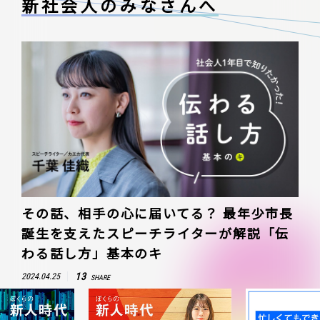
新社会人のみなさんへ
その話、相手の心に届いてる？ 最年少市長
誕生を支えたスピーチライターが解説「伝
わる話し方」基本のキ
13
2024.04.25
SHARE