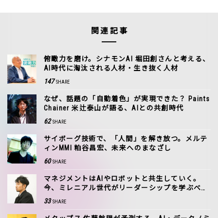
関連記事
俯瞰力を磨け。シナモンAI 堀田創さんと考える、
AI時代に淘汰される人材・生き抜く人材
147
SHARE
なぜ、話題の「自動着色」が実現できた？ Paints
Chainer 米辻泰山が語る、AIとの共創時代
62
SHARE
サイボーグ技術で、「人間」を解き放つ。メルテ
ィンMMI 粕谷昌宏、未来へのまなざし
60
SHARE
マネジメントはAIやロボットと共生していく。
今、ミレニアル世代がリーダーシップを学ぶべき
理由｜横石崇
33
SHARE