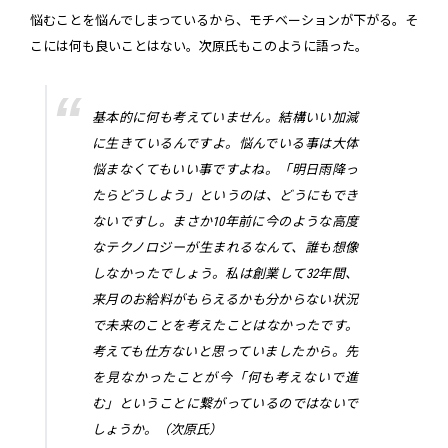
悩むことを悩んでしまっているから、モチベーションが下がる。そ
こには何も良いことはない。次原氏もこのように語った。
基本的に何も考えていません。結構いい加減
に生きているんですよ。悩んでいる事は大体
悩まなくてもいい事ですよね。「明日雨降っ
たらどうしよう」というのは、どうにもでき
ないですし。まさか10年前に今のような高度
なテクノロジーが生まれるなんて、誰も想像
しなかったでしょう。私は創業して32年間、
来月のお給料がもらえるかも分からない状況
で未来のことを考えたことはなかったです。
考えても仕方ないと思っていましたから。先
を見なかったことが今「何も考えないで進
む」ということに繋がっているのではないで
しょうか。（次原氏）