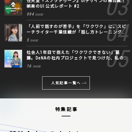
任天堂『スプラトゥーン』UIデザインの舞台裏｜
娯楽のUI 公式レポート #2
994
SHARE
「人前で話すのが苦手」を「ワクワク」に。スピ
ーチライター千葉佳織が「話し方トレーニング」
に込めた思い
5
SHARE
社会人1年目で抱えた「ワクワクできない」葛
藤。DeNAの社内プロジェクトで見つけた、私の
生きる道
16
SHARE
人気記事一覧へ
特集記事