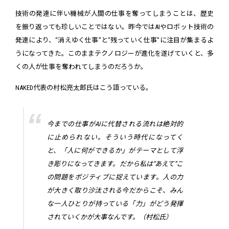
技術の発達に伴い機械が人間の仕事を奪ってしまうことは、歴史
を振り返っても珍しいことではない。昨今ではAIやロボット技術の
発達により、“消えゆく仕事”と“残っていく仕事”に注目が集まるよ
うになってきた。このままテクノロジーが進化を遂げていくと、多
くの人が仕事を奪われてしまうのだろうか。
NAKED代表の村松亮太郎氏はこう語っている。
今までの仕事がAIに代替される流れは絶対的
に止められない。そういう時代になってく
と、「人に何ができるか」がテーマとして浮
き彫りになってきます。だから私は”あえて”こ
の問題をポジティブに捉えています。人の力
が大きく取り沙汰される今だからこそ、みん
な一人ひとりが持っている「力」がどう発揮
されていくかが大事なんです。（村松氏）