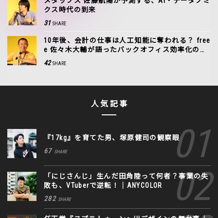
メタップス 佐藤航陽が予測する、AI・データノミ
クス時代の到来
31
SHARE
10年後、会計の仕事は人工知能に奪われる？ free
e 佐々木大輔が語ったバックオフィス効率化の未
来
42
SHARE
人気記事
『17kg』を育てた男、塚原健司の観察眼
67
SHARE
「にじさんじ」生んだ田角陸って何者？事業の失
敗も、VTuberで逆転！｜ANYCOLOR
282
SHARE