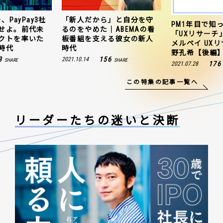
、PayPay3社
「新人だから」と自分を守
PM1年目で知
せよ。前代未
るのをやめた｜ABEMAの看
「UXリサーチ
クトを率いた
板番組を支える彼女の新人
メルペイ UX
時代
時代
野孔希【後編
3
156
2021.10.14
SHARE
SHARE
176
2021.07.28
この特集の記事一覧へ
リーダーたちの
迷いと決断