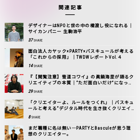
関連記事
デザイナーはNPOと世の中の橋渡し役になれる｜
サイカンパニー 生駒浩平
37
SHARE
面白法人カヤック×PARTY×バスキュールが考える
「これからの採用」｜TWDWレポートVol.４
14
SHARE
『【閲覧注意】雪道コワイ』の眞鍋海里が語るク
リエイティブの本質｜“ただ面白いだけ”になって
ない？
29
SHARE
「クリエイターよ、ルールをつくれ」｜バスキュ
ールと考える“デジタル時代を生き抜くクリエイ
ター”［1］
8
SHARE
まだ職種に名は無い―PARTYとBasculeが思う理
想のクリエイター。