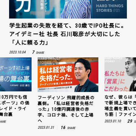
学生起業の失敗を経て、30歳でIPO社長に。
アイデミー社 社長 石川聡彦が大切にした
「人に頼る力」
7
2023.10.04
SHARE
10万円でも信
なぜ、彼らは
フーディソン 飛躍的成長の
スポーツ」の価
で新規上場で
裏側。「私は経営者失格だ
レイド・ライ
場主義を貫い
った」10億円調達後の赤
舞台裏
ち筋｜ファイン
字、コロナ禍、そして上場
へ
29
2023.01.10
HARE
S
16
2023.01.31
SHARE