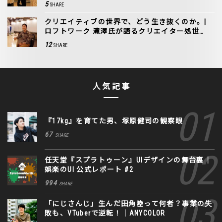
5
SHARE
クリエイティブの世界で、どう生き抜くのか。|
ロフトワーク 滝澤氏が語るクリエイター処世
術。
12
SHARE
人気記事
『17kg』を育てた男、塚原健司の観察眼
67
SHARE
任天堂『スプラトゥーン』UIデザインの舞台裏｜
娯楽のUI 公式レポート #2
994
SHARE
「にじさんじ」生んだ田角陸って何者？事業の失
敗も、VTuberで逆転！｜ANYCOLOR