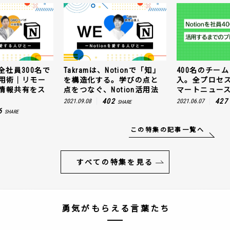
全社員300名で
Takramは、Notionで「知」
400名のチームに
n活用術｜リモー
を構造化する。学びの点と
入。全プロセ
情報共有をス
点をつなぐ、Notion活用法
マートニュー
402
427
2021.09.08
2021.06.07
SHARE
6
SHARE
この特集の記事一覧へ
すべての特集を見る
勇気がもらえる言葉たち