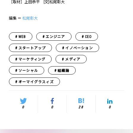
［取材］上田恭平 [文]松尾彰大
編集 ＝
松尾彰大
WEB
エンジニア
CEO
スタートアップ
イノベーション
マーケティング
メディア
ソーシャル
組織論
オーマイグラスィズ
0
0
28
0