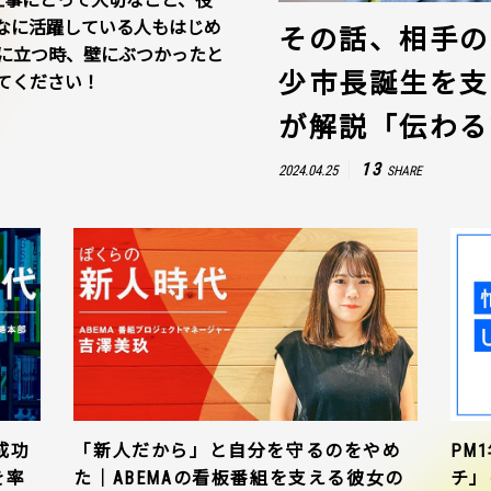
仕事にとって大切なこと、役
なに活躍している人もはじめ
その話、相手の
に立つ時、壁にぶつかったと
少市長誕生を支
てください！
が解説「伝わる
13
2024.04.25
SHARE
成功
「新人だから」と自分を守るのをやめ
PM
を率
た｜ABEMAの看板番組を支える彼女の
チ」