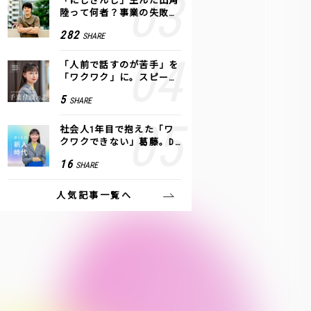
「にじさんじ」生んだ田角
陸って何者？事業の失敗
も、VTuberで逆転！｜ANY
282
SHARE
COLOR
「人前で話すのが苦手」を
「ワクワク」に。スピーチ
ライター千葉佳織が「話し
5
SHARE
方トレーニング」に込めた
思い
社会人1年目で抱えた「ワ
クワクできない」葛藤。De
NAの社内プロジェクトで見
16
SHARE
つけた、私の生きる道
人気記事一覧へ