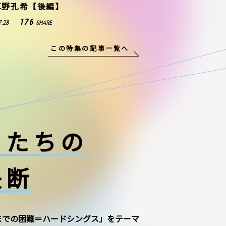
草野孔希【後編】
176
7.28
SHARE
この特集の記事一覧へ
ーたちの
決断
までの困難＝ハードシングス」をテーマ