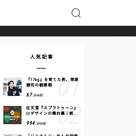
人気記事
『17kg』を育てた男、塚原
健司の観察眼
67
SHARE
任天堂『スプラトゥーン』
UIデザインの舞台裏｜娯楽
のUI 公式レポート #2
994
SHARE