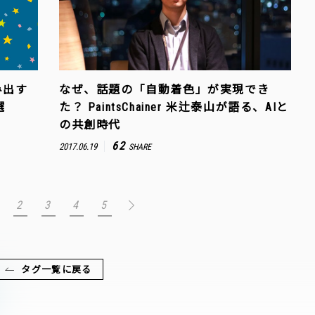
み出す
なぜ、話題の「自動着色」が実現でき
選
た？ PaintsChainer 米辻泰山が語る、AIと
の共創時代
62
2017.06.19
SHARE
2
3
4
5
タグ一覧に戻る