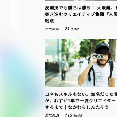
反則技でも勝ちは勝ち！ 大阪発、
突き進むクリエイティブ集団『人
戦法
21
2018.02.07
SHARE
コネもスキルもない。無名だった
が、わずか1年で一流クリエイター
するまで｜なかむらしんたろう
115
2017.09.28
SHARE