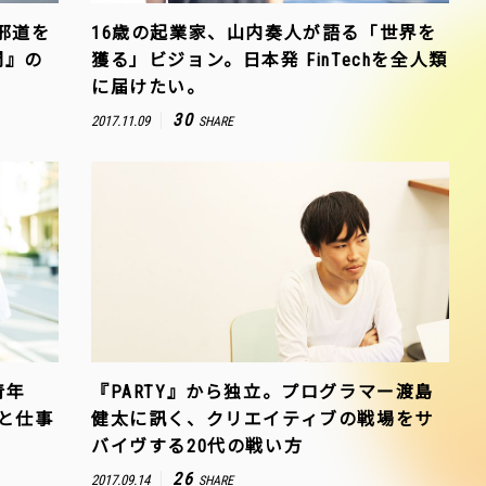
邪道を
16歳の起業家、山内奏人が語る「世界を
間』の
獲る」ビジョン。日本発 FinTechを全人類
に届けたい。
30
2017.11.09
SHARE
青年
『PARTY』から独立。プログラマー渡島
と仕事
健太に訊く、クリエイティブの戦場をサ
バイヴする20代の戦い方
26
2017.09.14
SHARE