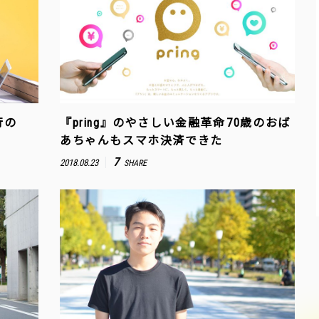
行の
『pring』のやさしい金融革命――70歳のおば
あちゃんもスマホ決済できた
7
2018.08.23
SHARE