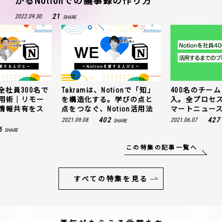
かるNotionでの議事録の作り方
21
2022.09.30
SHARE
全社員300名で
Takramは、Notionで「知」
400名のチームに
n活用術｜リモー
を構造化する。学びの点と
入。全プロセ
情報共有をス
点をつなぐ、Notion活用法
マートニュー
402
427
2021.09.08
2021.06.07
SHARE
6
SHARE
この特集の記事一覧へ
すべての特集を見る