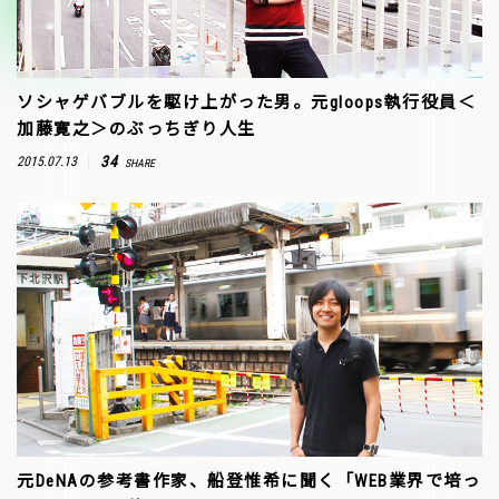
ソシャゲバブルを駆け上がった男。元gloops執行役員＜
加藤寛之＞のぶっちぎり人生
34
2015.07.13
SHARE
元DeNAの参考書作家、船登惟希に聞く「WEB業界で培っ