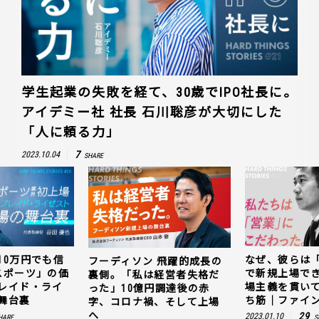
学生起業の失敗を経て、30歳でIPO社長に。
アイデミー社 社長 石川聡彦が大切にした
「人に頼る力」
7
2023.10.04
SHARE
10万円でも信
なぜ、彼らは
フーディソン 飛躍的成長の
スポーツ」の価
で新規上場で
裏側。「私は経営者失格だ
レイド・ライ
場主義を貫い
った」10億円調達後の赤
舞台裏
ち筋｜ファイン
字、コロナ禍、そして上場
へ
29
2023.01.10
HARE
S