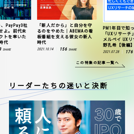
、PayPay3社
「新人だから」と自分を守
PM1年目で知
せよ。前代未
るのをやめた｜ABEMAの看
「UXリサーチ
クトを率いた
板番組を支える彼女の新人
メルペイ UX
時代
時代
野孔希【後編
3
156
2021.10.14
SHARE
SHARE
176
2021.07.28
この特集の記事一覧へ
リーダーたちの
迷いと決断