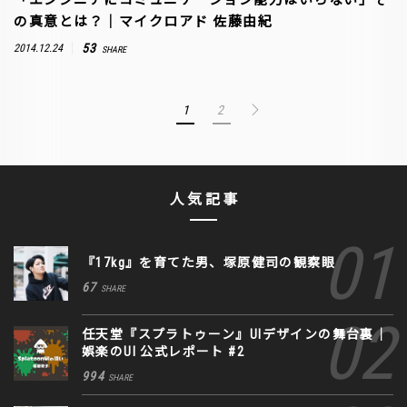
の真意とは？｜マイクロアド 佐藤由紀
53
2014.12.24
SHARE
1
2
人気記事
『17kg』を育てた男、塚原健司の観察眼
67
SHARE
任天堂『スプラトゥーン』UIデザインの舞台裏｜
娯楽のUI 公式レポート #2
994
SHARE