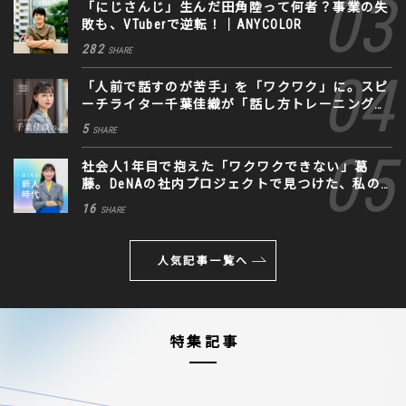
「にじさんじ」生んだ田角陸って何者？事業の失
敗も、VTuberで逆転！｜ANYCOLOR
282
SHARE
「人前で話すのが苦手」を「ワクワク」に。スピ
ーチライター千葉佳織が「話し方トレーニング」
に込めた思い
5
SHARE
社会人1年目で抱えた「ワクワクできない」葛
藤。DeNAの社内プロジェクトで見つけた、私の
生きる道
16
SHARE
人気記事一覧へ
特集記事