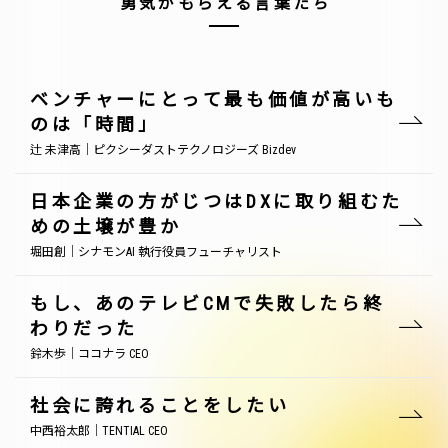
勇気がもらえる言葉たち
ベンチャーにとって最も価値が高いも
のは「時間」
辻 未津高｜ピクシーダストテクノロジーズ Bizdev
日本企業の方がじつはDXに取り組むた
めの土壌が豊か
堀田創｜シナモンAI 執行役員フューチャリスト
もし、あのテレビCMで失敗したら終
わりだった
鈴木歩｜ココナラ CEO
社会に誇れることをしたい
中西裕太郎｜TENTIAL CEO