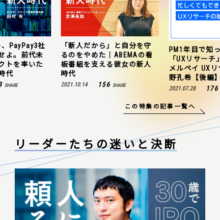
、PayPay3社
「新人だから」と自分を守
PM1年目で知
せよ。前代未
るのをやめた｜ABEMAの看
「UXリサーチ
クトを率いた
板番組を支える彼女の新人
メルペイ UX
時代
時代
野孔希【後編
3
156
2021.10.14
SHARE
SHARE
176
2021.07.28
この特集の記事一覧へ
リーダーたちの
迷いと決断