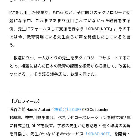
ICTを活用した授業や、EdTechなど、子供向けのテクノロジーが話
題になる中、これまであまり注目されていなかった教育をする
側、先生にフォーカスして支援を行なう「SENSEI NOTE」。その中
では今、教育現場にいる先生自らが声を発信しだしていると言
う。
「教壇に立つ、一人ひとりの先生をテクノロジーでサポートするこ
とで、複雑に絡んだ日本の教育の課題を根元から把握して、改善に
つなげる」。そう語る浅谷氏に、お話を伺った。
【プロフィール】
浅谷治希 Haruki Asatani／
株式会社LOUPE
CEO,Co-founder
1985年、神奈川県生まれ。ベネッセコーポレーションを経て2013年
に株式会社LOUPEを設立。学校の先生が活き活きと働く環境の実現
を目指し、先生がつながるWebサービス
「SENSEI NOTE」
を開発・