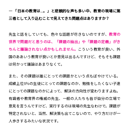
― 「日本の教育は...。」と悲観的な声も多い中、教育の現場に第
三者として入り込むことで見えてきた問題点はありますか？
先生と話をしていても、色々な話題が尽きないのですが、
教育の
世界で問題だと思うのは、「課題の抽出」や「課題の定義」がき
ちんと議論されない点かもしれません。
こういう教育が良い、外
国のああいう教育が良いとか意見は出るんですけど、そもそも課題
は何かって議論はあまりなくて。
また、その課題は誰にとっての課題かという点もぼやけている。
成績上位5％の生徒にとっての課題なのか、勉強をしたくない子達
にとっての課題なのかによって、解決の方向性が変わりますよね。
有識者や教育界の権威の先生、一般の人たちも皆が自分の立場で
意見を言うんですけど、実行するのは現場の先生なわけで。課題が
特定されないと、当然、解決策も出てこないので、やり方だけが一
人歩きするみたいな状況です。