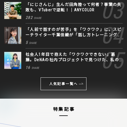
「にじさんじ」生んだ田角陸って何者？事業の失
敗も、VTuberで逆転！｜ANYCOLOR
282
SHARE
「人前で話すのが苦手」を「ワクワク」に。スピ
ーチライター千葉佳織が「話し方トレーニング」
に込めた思い
5
SHARE
社会人1年目で抱えた「ワクワクできない」葛
藤。DeNAの社内プロジェクトで見つけた、私の
生きる道
16
SHARE
人気記事一覧へ
特集記事