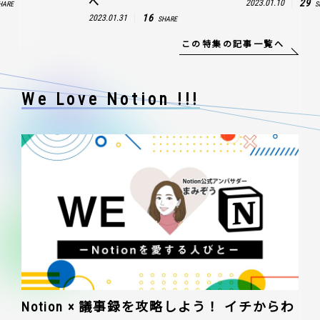
へ
29
2023.01.10
HARE
S
16
2023.01.31
SHARE
この特集の記事一覧へ
We Love Notion !!!
Notion × 議事録を攻略しよう！ イチからわ