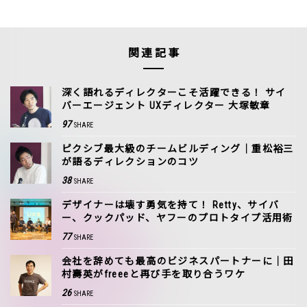
関連記事
深く語れるディレクターこそ活躍できる！ サイ
バーエージェント UXディレクター 大塚敏章
97
SHARE
ピクシブ最大級のチームビルディング｜重松裕三
が語るディレクションのコツ
38
SHARE
デザイナーは壊す勇気を持て！ Retty、サイバ
ー、クックパッド、ヤフーのプロトタイプ活用術
77
SHARE
会社を辞めても最高のビジネスパートナーに｜田
村壽英がfreeeと再び手を取り合うワケ
26
SHARE