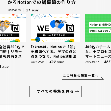
かるNotionでの議事録の作り方
21
2022.09.30
SHARE
全社員300名で
Takramは、Notionで「知」
400名のチームに
n活用術｜リモー
を構造化する。学びの点と
入。全プロセ
情報共有をス
点をつなぐ、Notion活用法
マートニュー
402
427
2021.09.08
2021.06.07
SHARE
6
SHARE
この特集の記事一覧へ
すべての特集を見る