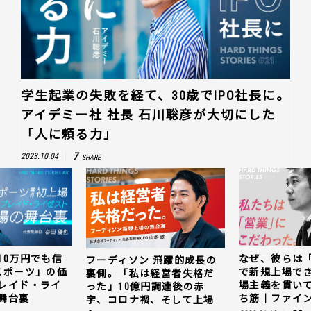
学生起業の失敗を経て、30歳でIPO社長に。
アイデミー社 社長 石川聡彦が大切にした
「人に頼る力」
7
2023.10.04
SHARE
10万円でも信
なぜ、彼らは
フーディソン 飛躍的成長の
スポーツ」の価
で新規上場で
裏側。「私は経営者失格だ
レイド・ライ
場主義を貫い
った」10億円調達後の赤
舞台裏
ち筋｜ファイン
字、コロナ禍、そして上場