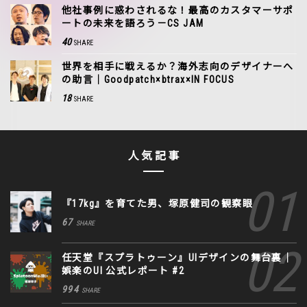
他社事例に惑わされるな！最高のカスタマーサポ
ートの未来を語ろう－CS JAM
40
SHARE
世界を相手に戦えるか？海外志向のデザイナーへ
の助言｜Goodpatch×btrax×IN FOCUS
18
SHARE
人気記事
『17kg』を育てた男、塚原健司の観察眼
67
SHARE
任天堂『スプラトゥーン』UIデザインの舞台裏｜
娯楽のUI 公式レポート #2
994
SHARE