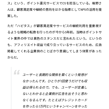
ス」という、ポイント還元サービスでCSを担当している。端野さ
んは、顧客満足度や継続の意向をはかる指標としてNPSの活用を提
案した。
ただ「ハピタス」が顧客満足度やサービスの継続利用を重要視す
るような戦略の転換を行ったのが今から5年前。当時はポイントサ
イト業界の中では異色のスタンスだと言われたという。というの
も、アフィリエイト収益で成り立っているサービスのため、広告
掲載してくれる企業側のことばかり意識してしまう体質があった
からだ。
ユーザーと長期的な関係を築くという発想が
なかったんです。ひとりが1回使うだけでも収
益は得られるので。でも、ユーザーが定着し
ないとわかると企業側が広告を出そうと思わ
なくなるんです。たとえばクレジットカード
を作ったら1万円というキャンペーンをやった