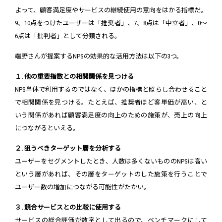
よって、顧客満足度やサービスの継続使用の意向をはかる指標だ。
9、10点をつけたユーザーは「推奨者」、7、8点は「中立者」、0〜
6点は「批判者」として分類される。
端野さんが提案するNPSの効果的な活用方法は以下の3つ。
１. 他の重要指数との相関関係を見つける
NPS単体で利用するのではなく、ほかの指標と照らし合わせること
で相関関係を見つける。たとえば、推奨者ほど客単価が高い、と
いう関係があれば顧客満足度の向上のための施策が、売上の向上
につながるといえる。
２. 狙うべきターゲット層を分析する
ユーザーをセグメントしたとき、人数は多くないもののNPSは高い
という層があれば、その層をターゲットのした施策を行うことで
ユーザー数の増加につながる可能性がたかい。
３. 競合サービスとの比較に使用する
サービスの総合評価が数字として出るので、ベンチマークにして