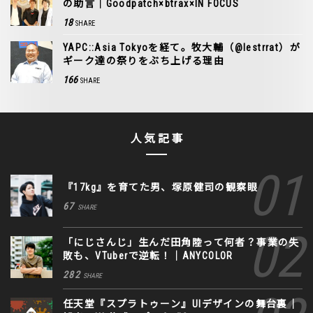
の助言｜Goodpatch×btrax×IN FOCUS
18
SHARE
YAPC::Asia Tokyoを経て。牧大輔（@lestrrat）が
ギーク達の祭りをぶち上げる理由
166
SHARE
人気記事
『17kg』を育てた男、塚原健司の観察眼
67
SHARE
「にじさんじ」生んだ田角陸って何者？事業の失
敗も、VTuberで逆転！｜ANYCOLOR
282
SHARE
任天堂『スプラトゥーン』UIデザインの舞台裏｜