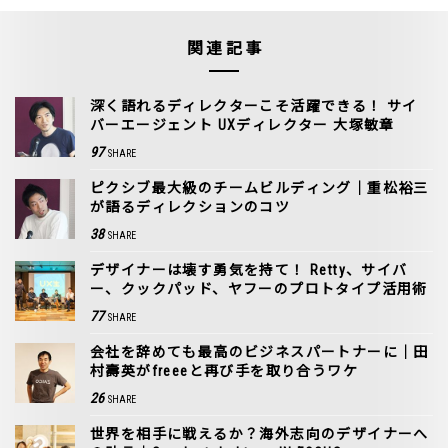
関連記事
深く語れるディレクターこそ活躍できる！ サイ
バーエージェント UXディレクター 大塚敏章
97
SHARE
ピクシブ最大級のチームビルディング｜重松裕三
が語るディレクションのコツ
38
SHARE
デザイナーは壊す勇気を持て！ Retty、サイバ
ー、クックパッド、ヤフーのプロトタイプ活用術
77
SHARE
会社を辞めても最高のビジネスパートナーに｜田
村壽英がfreeeと再び手を取り合うワケ
26
SHARE
世界を相手に戦えるか？海外志向のデザイナーへ