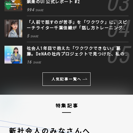
娯楽のUI 公式レポート #2
994
SHARE
「人前で話すのが苦手」を「ワクワク」に。スピ
ーチライター千葉佳織が「話し方トレーニング」
に込めた思い
5
SHARE
社会人1年目で抱えた「ワクワクできない」葛
藤。DeNAの社内プロジェクトで見つけた、私の
生きる道
16
SHARE
人気記事一覧へ
特集記事
新社会人のみなさんへ