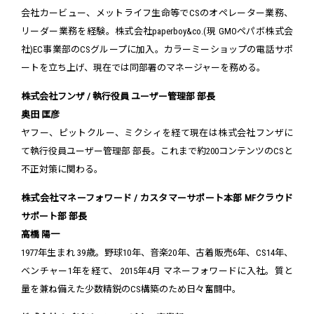
会社カービュー、メットライフ生命等でCSのオペレーター業務、
リーダー業務を経験。株式会社paperboy&co.(現 GMOペパボ株式会
社)EC事業部のCSグループに加入。カラーミーショップの電話サポ
ートを立ち上げ、現在では同部署のマネージャーを務める。
株式会社フンザ / 執行役員 ユーザー管理部 部長
奥田 匡彦
ヤフー、ピットクルー、ミクシィを経て現在は株式会社フンザに
て執行役員ユーザー管理部 部長。これまで約200コンテンツのCSと
不正対策に関わる。
株式会社マネーフォワード / カスタマーサポート本部 MFクラウド
サポート部 部長
高橋 陽一
1977年生まれ 39歳。野球10年、音楽20年、古着販売6年、CS14年、
ベンチャー1年を経て、 2015年4月 マネーフォワードに入社。質と
量を兼ね備えた少数精鋭のCS構築のため日々奮闘中。