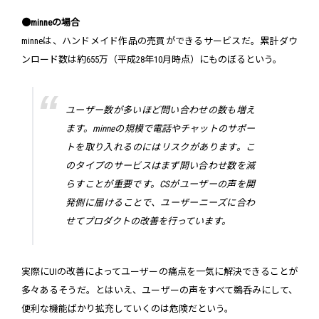
●minneの場合
minneは、ハンドメイド作品の売買ができるサービスだ。累計ダウ
ンロード数は約655万（平成28年10月時点）にものぼるという。
ユーザー数が多いほど問い合わせの数も増え
ます。minneの規模で電話やチャットのサポー
トを取り入れるのにはリスクがあります。こ
のタイプのサービスはまず問い合わせ数を減
らすことが重要です。CSがユーザーの声を開
発側に届けることで、ユーザーニーズに合わ
せてプロダクトの改善を行っています。
実際にUIの改善によってユーザーの痛点を一気に解決できることが
多々あるそうだ。とはいえ、ユーザーの声をすべて鵜呑みにして、
便利な機能ばかり拡充していくのは危険だという。