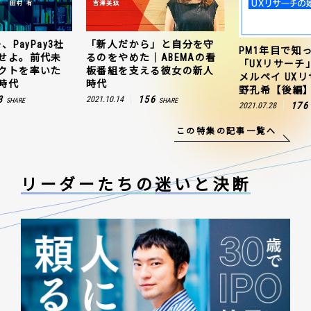
、PayPay3社
「新人だから」と自分を守
PM1年目で知
せよ。前代未
るのをやめた｜ABEMAの看
「UXリサーチ
クトを率いた
板番組を支える彼女の新人
メルペイ UX
時代
時代
野孔希【後編
3
156
2021.10.14
SHARE
SHARE
176
2021.07.28
この特集の記事一覧へ
リーダーたちの
迷いと決断