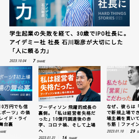
学生起業の失敗を経て、30歳でIPO社長に。
アイデミー社 社長 石川聡彦が大切にした
「人に頼る力」
7
2023.10.04
SHARE
10万円でも信
なぜ、彼らは
フーディソン 飛躍的成長の
スポーツ」の価
で新規上場で
裏側。「私は経営者失格だ
レイド・ライ
場主義を貫い
った」10億円調達後の赤
舞台裏
ち筋｜ファイン
字、コロナ禍、そして上場
へ
29
2023.01.10
HARE
S
16
2023.01.31
SHARE