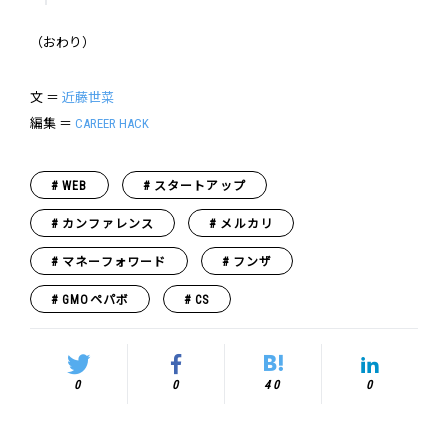
（おわり）
文 ＝
近藤世菜
編集 ＝
CAREER HACK
WEB
スタートアップ
カンファレンス
メルカリ
マネーフォワード
フンザ
GMOペパボ
CS
0
0
40
0