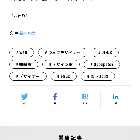
（おわり）
文 ＝
新國翔大
WEB
ウェブデザイナー
UI/UX
組織論
デザイン論
Goodpatch
デザイナー
btrax
IN FOCUS
0
0
14
4
関連記事