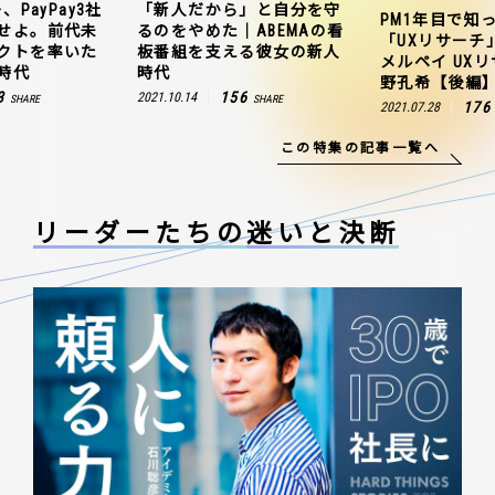
、PayPay3社
「新人だから」と自分を守
PM1年目で知
せよ。前代未
るのをやめた｜ABEMAの看
「UXリサーチ
クトを率いた
板番組を支える彼女の新人
メルペイ UX
時代
時代
野孔希【後編
3
156
2021.10.14
SHARE
SHARE
176
2021.07.28
この特集の記事一覧へ
リーダーたちの
迷いと決断