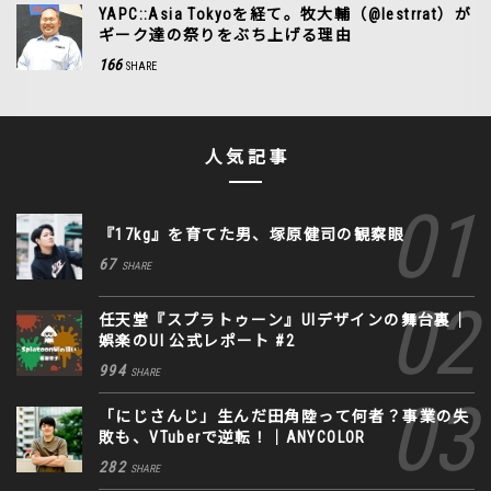
YAPC::Asia Tokyoを経て。牧大輔（@lestrrat）が
ギーク達の祭りをぶち上げる理由
166
SHARE
人気記事
『17kg』を育てた男、塚原健司の観察眼
67
SHARE
任天堂『スプラトゥーン』UIデザインの舞台裏｜
娯楽のUI 公式レポート #2
994
SHARE
「にじさんじ」生んだ田角陸って何者？事業の失
敗も、VTuberで逆転！｜ANYCOLOR
282
SHARE