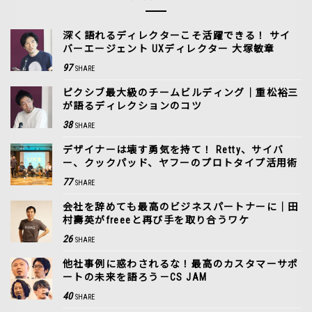
深く語れるディレクターこそ活躍できる！ サイ
バーエージェント UXディレクター 大塚敏章
97
SHARE
ピクシブ最大級のチームビルディング｜重松裕三
が語るディレクションのコツ
38
SHARE
デザイナーは壊す勇気を持て！ Retty、サイバ
ー、クックパッド、ヤフーのプロトタイプ活用術
77
SHARE
会社を辞めても最高のビジネスパートナーに｜田
村壽英がfreeeと再び手を取り合うワケ
26
SHARE
他社事例に惑わされるな！最高のカスタマーサポ
ートの未来を語ろう－CS JAM
40
SHARE