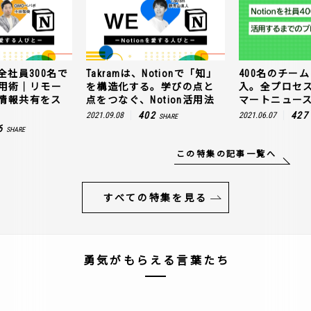
全社員300名で
Takramは、Notionで「知」
400名のチームに
n活用術｜リモー
を構造化する。学びの点と
入。全プロセ
情報共有をス
点をつなぐ、Notion活用法
マートニュー
402
427
2021.09.08
2021.06.07
SHARE
6
SHARE
この特集の記事一覧へ
すべての特集を見る
勇気がもらえる言葉たち