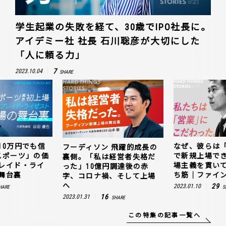
学生起業の失敗を経て、30歳でIPO社長に。
アイデミー社 社長 石川聡彦が大切にした
「人に頼る力」
7
2023.10.04
SHARE
10万円でも信
なぜ、彼らは
フーディソン 飛躍的成長の
スポーツ」の価
で新規上場で
裏側。「私は経営者失格だ
レイド・ライ
場主義を貫い
った」10億円調達後の赤
舞台裏
ち筋｜ファイン
字、コロナ禍、そして上場
へ
29
2023.01.10
HARE
S
16
2023.01.31
SHARE
この特集の記事一覧へ