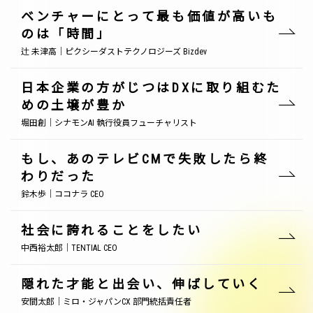
ベンチャーにとって最も価値が高いも
のは「時間」
辻 未津高｜ピクシーダストテクノロジーズ Bizdev
日本企業の方がじつはDXに取り組むた
めの土壌が豊か
堀田創｜シナモンAI 執行役員フューチャリスト
もし、あのテレビCMで失敗したら終
わりだった
鈴木歩｜ココナラ CEO
社会に誇れることをしたい
中西裕太郎｜TENTIAL CEO
隠れた才能と出会い、伸ばしていく
安間太郎｜ミロ・ジャパンCX 部門統括責任者