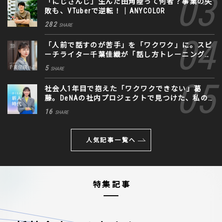
「にじさんじ」生んだ田角陸って何者？事業の失
敗も、VTuberで逆転！｜ANYCOLOR
282
SHARE
「人前で話すのが苦手」を「ワクワク」に。スピ
ーチライター千葉佳織が「話し方トレーニング」
に込めた思い
5
SHARE
社会人1年目で抱えた「ワクワクできない」葛
藤。DeNAの社内プロジェクトで見つけた、私の
生きる道
16
SHARE
人気記事一覧へ
特集記事