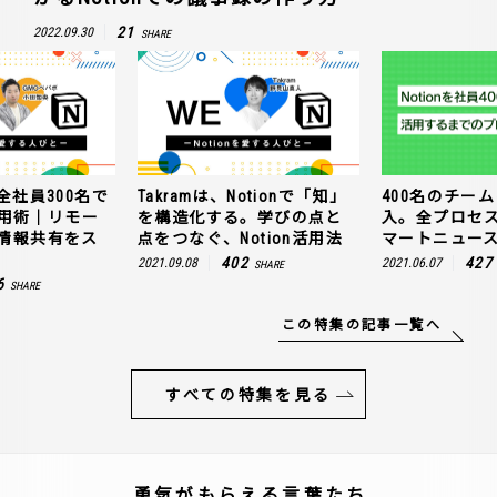
21
2022.09.30
SHARE
全社員300名で
Takramは、Notionで「知」
400名のチームに
n活用術｜リモー
を構造化する。学びの点と
入。全プロセ
情報共有をス
点をつなぐ、Notion活用法
マートニュー
402
427
2021.09.08
2021.06.07
SHARE
6
SHARE
この特集の記事一覧へ
すべての特集を見る
勇気がもらえる言葉たち