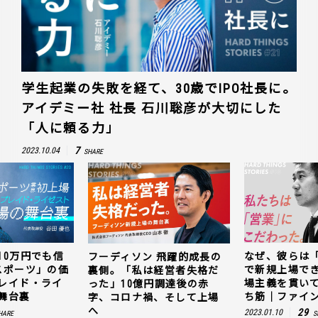
学生起業の失敗を経て、30歳でIPO社長に。
アイデミー社 社長 石川聡彦が大切にした
「人に頼る力」
7
2023.10.04
SHARE
10万円でも信
なぜ、彼らは
フーディソン 飛躍的成長の
スポーツ」の価
で新規上場で
裏側。「私は経営者失格だ
レイド・ライ
場主義を貫い
った」10億円調達後の赤
舞台裏
ち筋｜ファイン
字、コロナ禍、そして上場
へ
29
2023.01.10
HARE
S