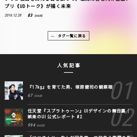
プリ《UDトーク》が描く未来
83
2016.12.28
SHARE
タグ一覧に戻る
人気記事
『17kg』を育てた男、塚原健司の観察眼
67
SHARE
任天堂『スプラトゥーン』UIデザインの舞台裏｜
娯楽のUI 公式レポート #2
994
SHARE