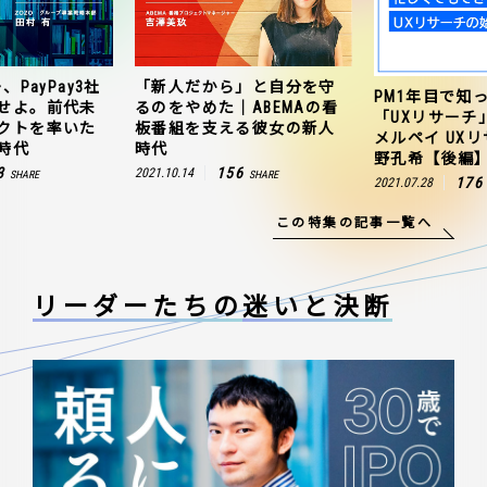
、PayPay3社
「新人だから」と自分を守
PM1年目で知
せよ。前代未
るのをやめた｜ABEMAの看
「UXリサーチ
クトを率いた
板番組を支える彼女の新人
メルペイ UX
時代
時代
野孔希【後編
3
156
2021.10.14
SHARE
SHARE
176
2021.07.28
この特集の記事一覧へ
リーダーたちの
迷いと決断