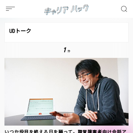
UDトーク
1
件
いつか役目を終える日を願って。聴覚障害者向け会話ア