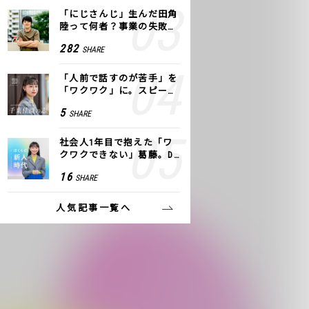
「にじさんじ」生んだ田角
陸って何者？事業の失敗
も、VTuberで逆転！｜ANY
282
SHARE
COLOR
「人前で話すのが苦手」を
「ワクワク」に。スピーチ
ライター千葉佳織が「話し
5
SHARE
方トレーニング」に込めた
思い
社会人1年目で抱えた「ワ
クワクできない」葛藤。De
NAの社内プロジェクトで見
16
SHARE
つけた、私の生きる道
人気記事一覧へ