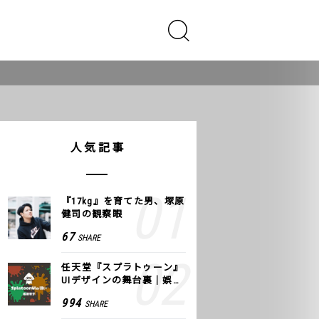
人気記事
『17kg』を育てた男、塚原
健司の観察眼
67
SHARE
任天堂『スプラトゥーン』
UIデザインの舞台裏｜娯楽
のUI 公式レポート #2
994
SHARE