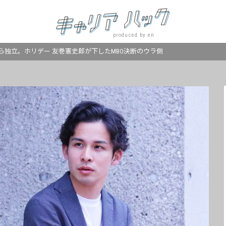
produced by en
ら独立。ホリデー 友巻憲史郎が下したMBO決断のウラ側