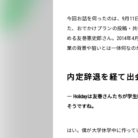
今回お話を伺ったのは、9月11
た、おでかけプランの投稿・共
める友巻憲史郎さん。2014年
業の背景や狙いとは一体何なの
内定辞退を経て出
― Holidayは友巻さんたち
そうですね。
はい。僕が大学休学中に作ってい