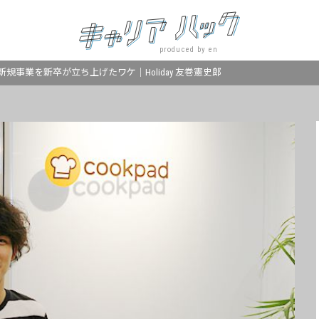
produced by en
規事業を新卒が立ち上げたワケ｜Holiday 友巻憲史郎