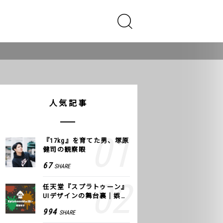
人気記事
『17kg』を育てた男、塚原
健司の観察眼
67
SHARE
任天堂『スプラトゥーン』
UIデザインの舞台裏｜娯楽
のUI 公式レポート #2
994
SHARE