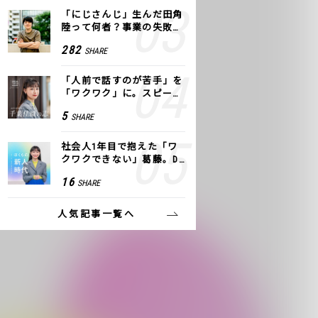
「にじさんじ」生んだ田角
陸って何者？事業の失敗
も、VTuberで逆転！｜ANY
282
SHARE
COLOR
「人前で話すのが苦手」を
「ワクワク」に。スピーチ
ライター千葉佳織が「話し
5
SHARE
方トレーニング」に込めた
思い
社会人1年目で抱えた「ワ
クワクできない」葛藤。De
NAの社内プロジェクトで見
16
SHARE
つけた、私の生きる道
人気記事一覧へ