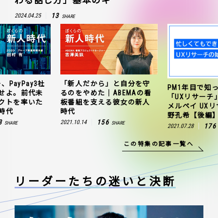
わる話し方」基本のキ
13
2024.04.25
SHARE
、PayPay3社
「新人だから」と自分を守
PM1年目で知
せよ。前代未
るのをやめた｜ABEMAの看
「UXリサーチ
クトを率いた
板番組を支える彼女の新人
メルペイ UX
時代
時代
野孔希【後編
3
156
2021.10.14
SHARE
SHARE
176
2021.07.28
この特集の記事一覧へ
リーダーたちの
迷いと決断