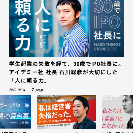
学生起業の失敗を経て、30歳でIPO社長に。
アイデミー社 社長 石川聡彦が大切にした
「人に頼る力」
7
2023.10.04
SHARE