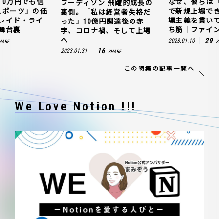
10万円でも信
なぜ、彼らは
フーディソン 飛躍的成長の
スポーツ」の価
で新規上場で
裏側。「私は経営者失格だ
レイド・ライ
場主義を貫い
った」10億円調達後の赤
舞台裏
ち筋｜ファイン
字、コロナ禍、そして上場
へ
29
2023.01.10
HARE
S
16
2023.01.31
SHARE
この特集の記事一覧へ
We Love Notion !!!