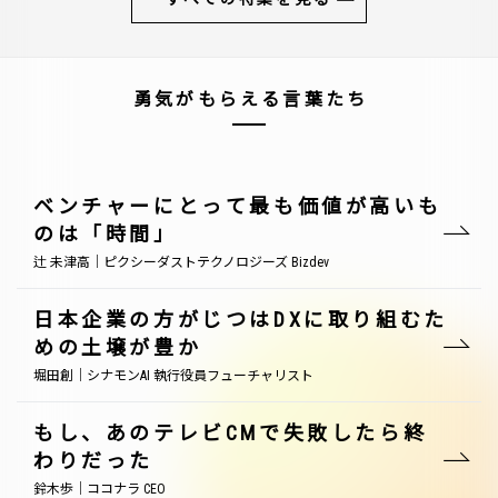
勇気がもらえる言葉たち
ベンチャーにとって最も価値が高いも
のは「時間」
辻 未津高｜ピクシーダストテクノロジーズ Bizdev
日本企業の方がじつはDXに取り組むた
めの土壌が豊か
堀田創｜シナモンAI 執行役員フューチャリスト
もし、あのテレビCMで失敗したら終
わりだった
鈴木歩｜ココナラ CEO