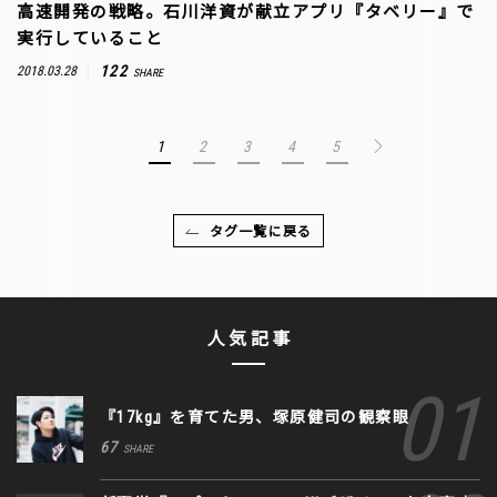
高速開発の戦略。石川洋資が献立アプリ『タベリー』で
実行していること
122
2018.03.28
SHARE
1
2
3
4
5
タグ一覧に戻る
人気記事
『17kg』を育てた男、塚原健司の観察眼
67
SHARE