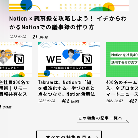
Notion × 議事録を攻略しよう！ イチからわ
かるNotionでの議事録の作り方
21
2022.09.30
SHARE
全社員300名で
Takramは、Notionで「知」
400名のチームに
n活用術｜リモー
を構造化する。学びの点と
入。全プロセ
情報共有をス
点をつなぐ、Notion活用法
マートニュー
402
427
2021.09.08
2021.06.07
SHARE
6
SHARE
この特集の記事一覧へ
すべての特集を見る