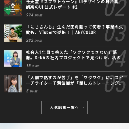
任天堂『スプラトゥーン』UIデザインの舞台裏｜
娯楽のUI 公式レポート #2
994
SHARE
「にじさんじ」生んだ田角陸って何者？事業の失
敗も、VTuberで逆転！｜ANYCOLOR
282
SHARE
社会人1年目で抱えた「ワクワクできない」葛
藤。DeNAの社内プロジェクトで見つけた、私の
生きる道
15
SHARE
「人前で話すのが苦手」を「ワクワク」に。スピ
ーチライター千葉佳織が「話し方トレーニング」
に込めた思い
5
SHARE
人気記事一覧へ