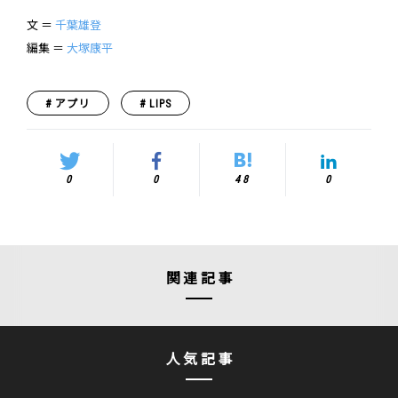
文 ＝
千葉雄登
編集 ＝
大塚康平
アプリ
LIPS
0
0
48
0
関連記事
人気記事