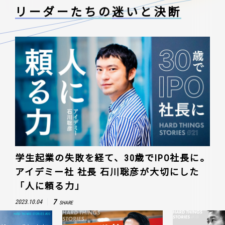
リーダーたちの
迷いと決断
学生起業の失敗を経て、30歳でIPO社長に。
アイデミー社 社長 石川聡彦が大切にした
「人に頼る力」
7
2023.10.04
SHARE