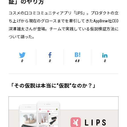
証」のやり方
コスメの口コミコミュニティアプリ「LIPS」。プロダクトの立
ち上げから現在のグロースまでを牽引してきたAppBrew社CEO
深澤雄太さんが登場。チームで実践している仮説検証方法に
ついて語った。
0
0
48
0
「その仮説は本当に”仮説”なのか？」