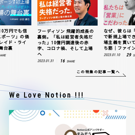
10万円でも信
なぜ、彼らは
フーディソン 飛躍的成長の
スポーツ」の価
で新規上場で
裏側。「私は経営者失格だ
レイド・ライ
場主義を貫い
った」10億円調達後の赤
舞台裏
ち筋｜ファイン
字、コロナ禍、そして上場
へ
29
2023.01.10
HARE
S
16
2023.01.31
SHARE
この特集の記事一覧へ
We Love Notion !!!