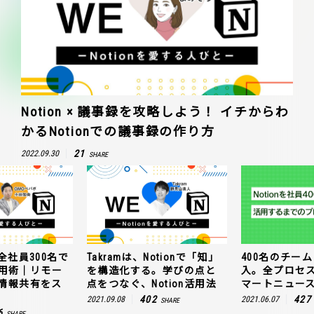
Notion × 議事録を攻略しよう！ イチからわ
かるNotionでの議事録の作り方
21
2022.09.30
SHARE
全社員300名で
Takramは、Notionで「知」
400名のチームに
n活用術｜リモー
を構造化する。学びの点と
入。全プロセ
情報共有をス
点をつなぐ、Notion活用法
マートニュー
402
427
2021.09.08
2021.06.07
SHARE
6
SHARE