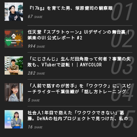
『17kg』を育てた男、塚原健司の観察眼
67
SHARE
任天堂『スプラトゥーン』UIデザインの舞台裏｜
娯楽のUI 公式レポート #2
994
SHARE
「にじさんじ」生んだ田角陸って何者？事業の失
敗も、VTuberで逆転！｜ANYCOLOR
282
SHARE
「人前で話すのが苦手」を「ワクワク」に。スピ
ーチライター千葉佳織が「話し方トレーニング」
に込めた思い
5
SHARE
社会人1年目で抱えた「ワクワクできない」葛
藤。DeNAの社内プロジェクトで見つけた、私の
生きる道
16
SHARE