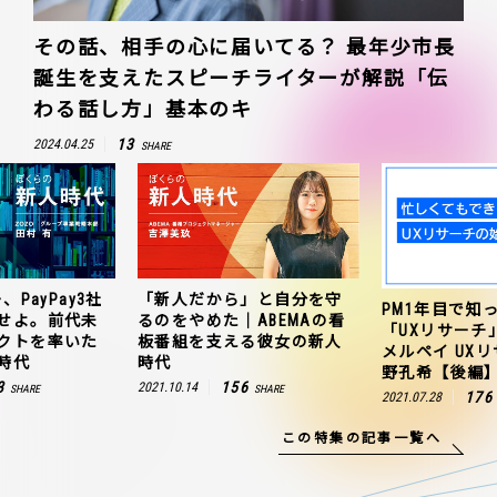
その話、相手の心に届いてる？ 最年少市長
誕生を支えたスピーチライターが解説「伝
わる話し方」基本のキ
13
2024.04.25
SHARE
、PayPay3社
「新人だから」と自分を守
PM1年目で知
せよ。前代未
るのをやめた｜ABEMAの看
「UXリサーチ
クトを率いた
板番組を支える彼女の新人
メルペイ UX
時代
時代
野孔希【後編
3
156
2021.10.14
SHARE
SHARE
176
2021.07.28
この特集の記事一覧へ