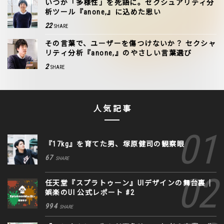
いつか「多様性」を死語に。セクシュアリティ分
析ツール『anone,』に込めた思い
22
SHARE
その言葉で、ユーザーを傷つけないか？ セクシャ
リティ分析『anone,』のやさしい言葉選び
2
SHARE
人気記事
『17kg』を育てた男、塚原健司の観察眼
67
SHARE
任天堂『スプラトゥーン』UIデザインの舞台裏｜
娯楽のUI 公式レポート #2
994
SHARE