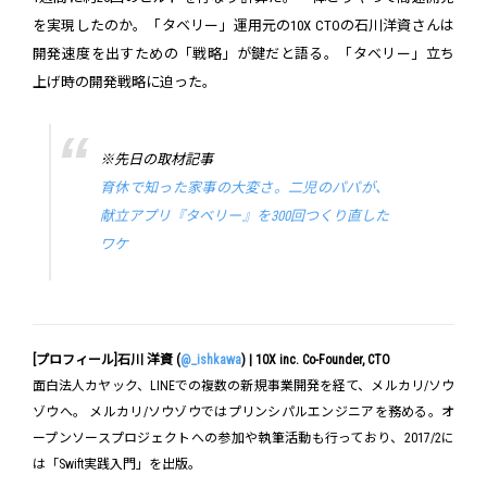
を実現したのか。「タベリー」運用元の10X CTOの石川洋資さんは
開発速度を出すための「戦略」が鍵だと語る。「タベリー」立ち
上げ時の開発戦略に迫った。
※先日の取材記事
育休で知った家事の大変さ。二児のパパが、
献立アプリ『タベリー』を300回つくり直した
ワケ
[プロフィール]石川 洋資 (
@_ishkawa
) | 10X inc. Co-Founder, CTO
面白法人カヤック、LINEでの複数の新規事業開発を経て、メルカリ/ソウ
ゾウへ。 メルカリ/ソウゾウではプリンシパルエンジニアを務める。オ
ープンソースプロジェクトへの参加や執筆活動も行っており、2017/2に
は「Swift実践入門」を出版。