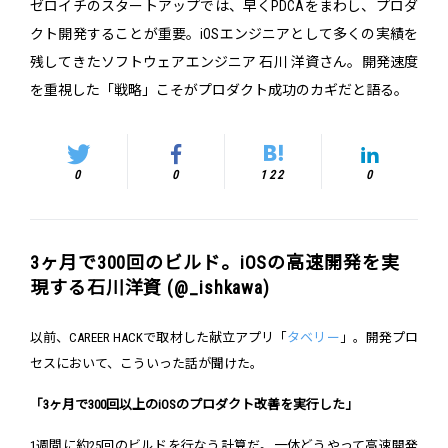
ゼロイチのスタートアップでは、早くPDCAをまわし、プロダ
クト開発することが重要。iOSエンジニアとして多くの実績を
残してきたソフトウェアエンジニア 石川 洋資さん。開発速度
を重視した「戦略」こそがプロダクト成功のカギだと語る。
0
0
122
0
3ヶ月で300回のビルド。iOSの高速開発を実
現する石川洋資 (@_ishkawa)
以前、CAREER HACKで取材した献立アプリ「
タベリー
」。開発プロ
セスにおいて、こういった話が聞けた。
「3ヶ月で300回以上のiOSのプロダクト改善を実行した」
1週間に約25回のビルドを行なう計算だ。一体どうやって高速開発