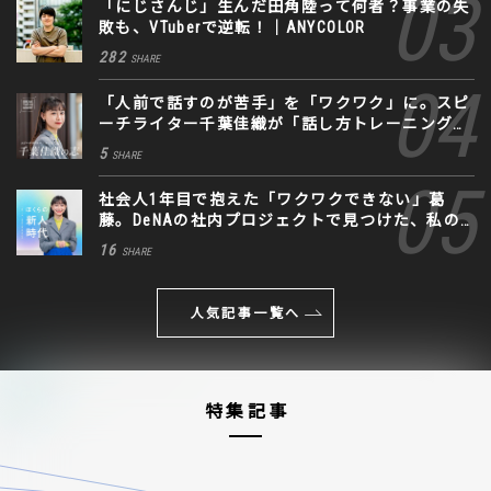
「にじさんじ」生んだ田角陸って何者？事業の失
敗も、VTuberで逆転！｜ANYCOLOR
282
SHARE
「人前で話すのが苦手」を「ワクワク」に。スピ
ーチライター千葉佳織が「話し方トレーニング」
に込めた思い
5
SHARE
社会人1年目で抱えた「ワクワクできない」葛
藤。DeNAの社内プロジェクトで見つけた、私の
生きる道
16
SHARE
人気記事一覧へ
特集記事