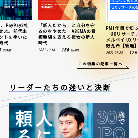
、PayPay3社
「新人だから」と自分を守
PM1年目で知
せよ。前代未
るのをやめた｜ABEMAの看
「UXリサーチ
クトを率いた
板番組を支える彼女の新人
メルペイ UX
時代
時代
野孔希【後編
3
156
2021.10.14
SHARE
SHARE
176
2021.07.28
この特集の記事一覧へ
リーダーたちの
迷いと決断