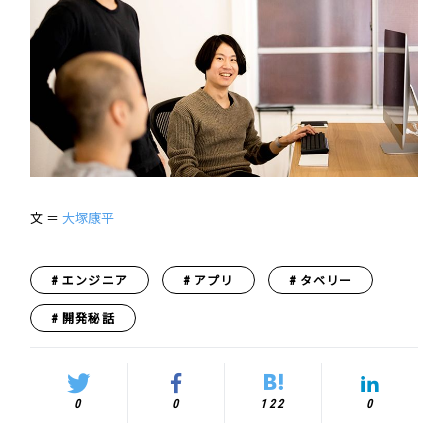
文 ＝
大塚康平
エンジニア
アプリ
タベリー
開発秘話
0
0
122
0