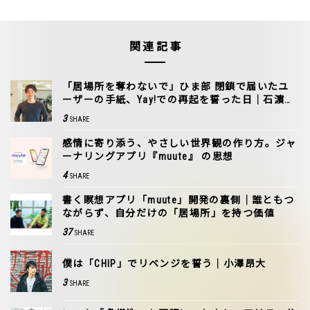
関連記事
「居場所を奪わないで」ひま部 閉鎖で届いたユ
ーザーの手紙、Yay!での再起を誓った日｜石濵嵩
博
3
SHARE
感情に寄り添う、やさしい世界観の作り方。ジャ
ーナリングアプリ『muute』 の思想
4
SHARE
書く瞑想アプリ「muute」開発の裏側｜誰ともつ
ながらず、自分だけの「居場所」を持つ価値
37
SHARE
僕は「CHIP」でリベンジを誓う｜小澤昂大
3
SHARE