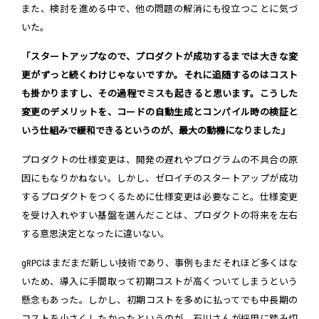
また、検討を進める中で、他の問題の解消にも役立つことに気づ
いた。
「スタートアップなので、プロダクトが成功するまでは大きな変
更がずっと続くわけじゃないですか。それに追随するのはコスト
も掛かりますし、その過程でミスも起きると思います。こうした
変更のデメリットを、コードの自動生成とコンパイル時の検証と
いう仕組みで緩和できるというのが、最大の動機になりました」
プロダクトの仕様変更は、開発の遅れやプログラムの不具合の原
因にもなりかねない。しかし、ゼロイチのスタートアップが成功
するプロダクトをつくるために仕様変更は必要なこと。仕様変更
を受け入れやすい基盤を選んだことは、プロダクトの将来を左右
する意思決定となったに違いない。
gRPCはまだまだ新しい技術であり、事例もまだそれほど多くはな
いため、導入に手間取って初期コストが高くついてしまうという
懸念もあった。しかし、初期コストを多めに払ってでも中長期の
コストを小さくしたかったというのが、石川さんが採用に踏み切