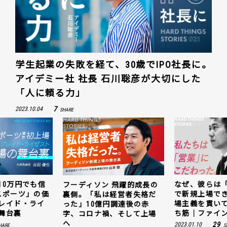
学生起業の失敗を経て、30歳でIPO社長に。
アイデミー社 社長 石川聡彦が大切にした
「人に頼る力」
7
2023.10.04
SHARE
10万円でも信
なぜ、彼らは
フーディソン 飛躍的成長の
スポーツ」の価
で新規上場で
裏側。「私は経営者失格だ
レイド・ライ
場主義を貫い
った」10億円調達後の赤
舞台裏
ち筋｜ファイン
字、コロナ禍、そして上場
へ
29
2023.01.10
HARE
S