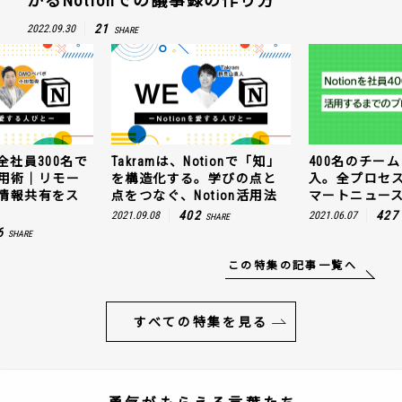
かるNotionでの議事録の作り方
21
2022.09.30
SHARE
全社員300名で
Takramは、Notionで「知」
400名のチームに
n活用術｜リモー
を構造化する。学びの点と
入。全プロセ
情報共有をス
点をつなぐ、Notion活用法
マートニュー
402
427
2021.09.08
2021.06.07
SHARE
6
SHARE
この特集の記事一覧へ
すべての特集を見る