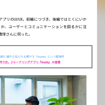
プリのUI/UX。前編につづき、後編ではとくにいか
るか、ユーザーとコミュニケーションを図るかに注
橋惇さんに伺った。
r…常時接続に疲れた私たちを癒やす『muute』という居場所
り方。ジャーナリングアプリ『muute』 の思想