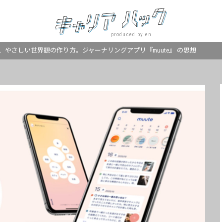
produced by en
、やさしい世界観の作り方。ジャーナリングアプリ『muute』 の思想