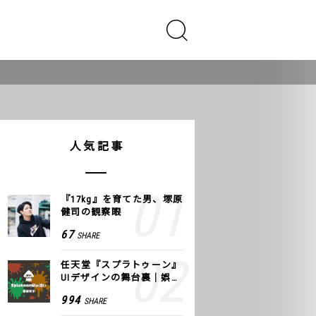
人気記事
『17kg』を育てた男、塚原
健司の観察眼
67
SHARE
任天堂『スプラトゥーン』
UIデザインの舞台裏｜娯楽
のUI 公式レポート #2
994
SHARE