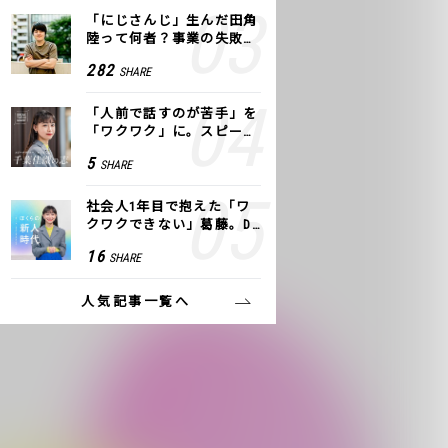
「にじさんじ」生んだ田角
陸って何者？事業の失敗
も、VTuberで逆転！｜ANY
282
SHARE
COLOR
「人前で話すのが苦手」を
「ワクワク」に。スピーチ
ライター千葉佳織が「話し
5
SHARE
方トレーニング」に込めた
思い
社会人1年目で抱えた「ワ
クワクできない」葛藤。De
NAの社内プロジェクトで見
16
SHARE
つけた、私の生きる道
人気記事一覧へ