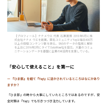
【プロフィール】ナナメウエ 代表 石濵嵩博 2013年5月に株
式会社ナナメ ウエを創業。匿名コミュニティYayは毎日400万
以上の投稿コンテンツ数を誇る。SNSのデータの監視と解析
を土台に2016年2月にタイでDataWow社を設立。大量のコミュ
ニケーションデータを基盤に企業のAI活用を支援している。
「安心して使えること」を第一に
ー 『ひま部』を経て『Yay!』に活かされているところはなにかあり
ますか？
『ひま部』の時から大事にしていたところではあるのですが、安
全対策は『Yay!』でも引きつづき注力しています。