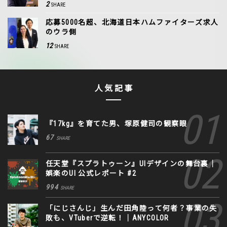
2
SHARE
応募5000名超、北海道日本ハムファイターズ求人
のウラ側
12
SHARE
人気記事
『17kg』を育てた男、塚原健司の観察眼
67
SHARE
任天堂『スプラトゥーン』UIデザインの舞台裏｜
娯楽のUI 公式レポート #2
994
SHARE
「にじさんじ」生んだ田角陸って何者？事業の失
敗も、VTuberで逆転！｜ANYCOLOR