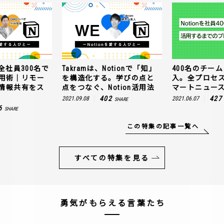
全社員300名で
Takramは、Notionで「知」
400名のチームに
n活用術｜リモー
を構造化する。学びの点と
入。全プロセ
情報共有をス
点をつなぐ、Notion活用法
マートニュー
402
427
2021.09.08
2021.06.07
SHARE
6
SHARE
この特集の記事一覧へ
すべての特集を見る
勇気がもらえる言葉たち