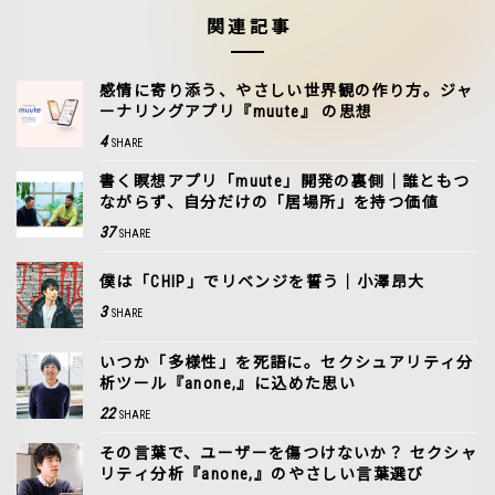
関連記事
感情に寄り添う、やさしい世界観の作り方。ジャ
ーナリングアプリ『muute』 の思想
4
SHARE
書く瞑想アプリ「muute」開発の裏側｜誰ともつ
ながらず、自分だけの「居場所」を持つ価値
37
SHARE
僕は「CHIP」でリベンジを誓う｜小澤昂大
3
SHARE
いつか「多様性」を死語に。セクシュアリティ分
析ツール『anone,』に込めた思い
22
SHARE
その言葉で、ユーザーを傷つけないか？ セクシャ
リティ分析『anone,』のやさしい言葉選び