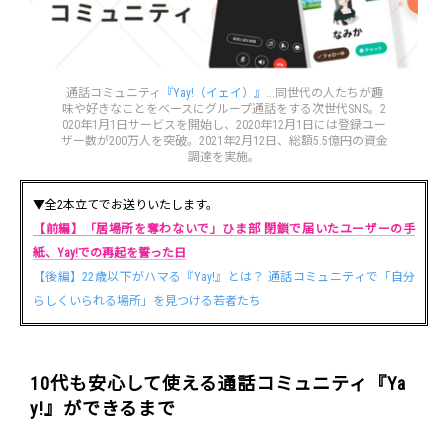
通話コミュニティ
『Yay!（イェイ）』
...同世代の人たちが趣
味や好きなことをベースにグループ通話をする次世代SNS。2
020年1月1日サービスを開始し、2020年12月1日には登録ユー
ザー数が200万人を突破。2021年2月12日、総額5.5億円の資金
調達を実施。
▼全2本立てでお送りいたします。
【前編】「居場所を奪わないで」ひま部 閉鎖で届いたユーザーの手
紙、Yay!での再起を誓った日
【後編】22歳以下がハマる『Yay!』とは？ 通話コミュニティで「自分
らしくいられる場所」を見つける若者たち
10代も安心して使える通話コミュニティ『Ya
y!』ができるまで