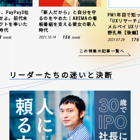
、PayPay3社
「新人だから」と自分を守
PM1年目で知
せよ。前代未
るのをやめた｜ABEMAの看
「UXリサーチ
クトを率いた
板番組を支える彼女の新人
メルペイ UX
時代
時代
野孔希【後編
3
156
2021.10.14
SHARE
SHARE
176
2021.07.28
この特集の記事一覧へ
リーダーたちの
迷いと決断