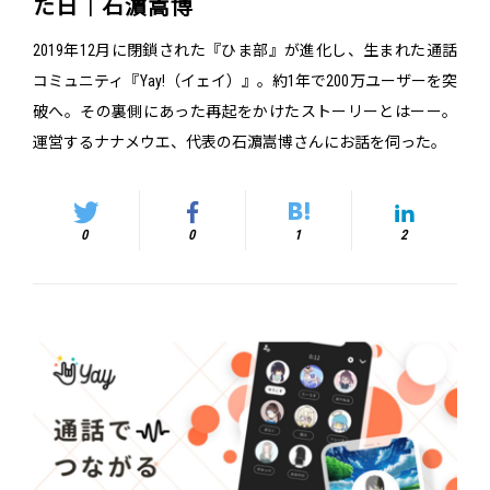
た日｜石濵嵩博
2019年12月に閉鎖された『ひま部』が進化し、生まれた通話
コミュニティ『Yay!（イェイ）』。約1年で200万ユーザーを突
破へ。その裏側にあった再起をかけたストーリーとはーー。
運営するナナメウエ、代表の石濵嵩博さんにお話を伺った。
0
0
1
2