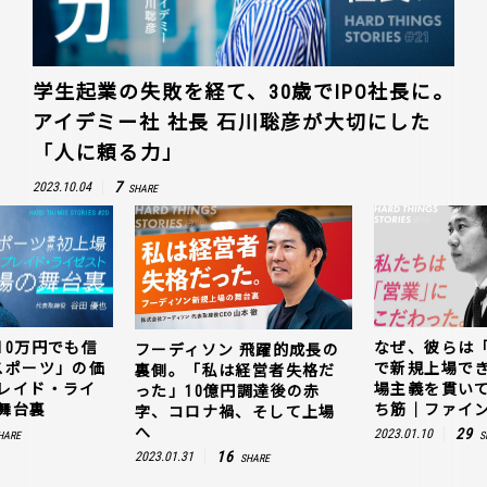
学生起業の失敗を経て、30歳でIPO社長に。
アイデミー社 社長 石川聡彦が大切にした
「人に頼る力」
7
2023.10.04
SHARE
10万円でも信
なぜ、彼らは
フーディソン 飛躍的成長の
スポーツ」の価
で新規上場で
裏側。「私は経営者失格だ
レイド・ライ
場主義を貫い
った」10億円調達後の赤
舞台裏
ち筋｜ファイン
字、コロナ禍、そして上場
へ
29
2023.01.10
HARE
S
16
2023.01.31
SHARE