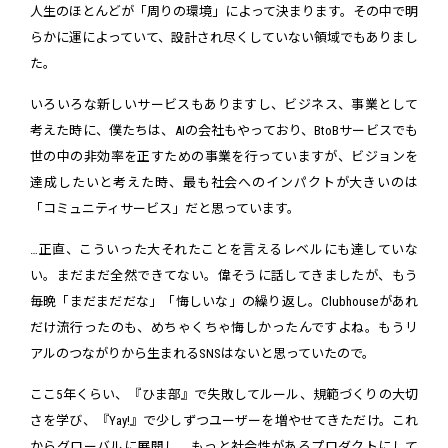
人生のほとんどが「周りの環境」によって決まります。その中で明
らかに運によっていて、設計され尽くしていない領域でもありまし
た。
いろいろな新しいサービスもありますし、ビジネス、事業として
考えた時に、僕たちは、AIの会社もやっており、BtoBサービスでも
世の中の非効率を正すための事業を行っていますが、ビジョンを
達成したいと考えた時、最も社会へのインパクトが大きいのは
「コミュニティサービス」だと思っています。
…正直、こういった大それたことを言えるレベルにも達していな
い。まだまだ全然できてない。偉そうに話してきましたが、もう
毎晩「まだまだだな」「悔しいな」の繰り返し。Clubhouseがあれ
だけ流行ったのも、めちゃくちゃ悔しかったんですよね。もうリ
アルのつながりから生まれるSNSはないと思っていたので。
ここ5年くらい、『ひま部』で失敗してルール、規範づくりの大切
さを学び、『Yay!』で少しずつユーザーを増やせてきただけ。これ
からグローバルに展開し、もっと社会性があるプロダクトにして