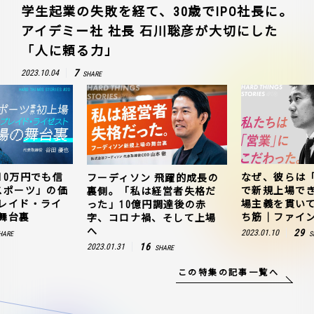
学生起業の失敗を経て、30歳でIPO社長に。
アイデミー社 社長 石川聡彦が大切にした
「人に頼る力」
7
2023.10.04
SHARE
10万円でも信
なぜ、彼らは
フーディソン 飛躍的成長の
スポーツ」の価
で新規上場で
裏側。「私は経営者失格だ
レイド・ライ
場主義を貫い
った」10億円調達後の赤
舞台裏
ち筋｜ファイン
字、コロナ禍、そして上場
へ
29
2023.01.10
HARE
S
16
2023.01.31
SHARE
この特集の記事一覧へ