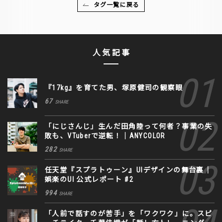
タグ一覧に戻る
人気記事
『17kg』を育てた男、塚原健司の観察眼
67
SHARE
「にじさんじ」生んだ田角陸って何者？事業の失
敗も、VTuberで逆転！｜ANYCOLOR
282
SHARE
任天堂『スプラトゥーン』UIデザインの舞台裏｜
娯楽のUI 公式レポート #2
994
SHARE
「人前で話すのが苦手」を「ワクワク」に。スピ