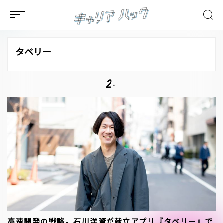
タベリー
2
件
高速開発の戦略。石川洋資が献立アプリ『タベリー』で