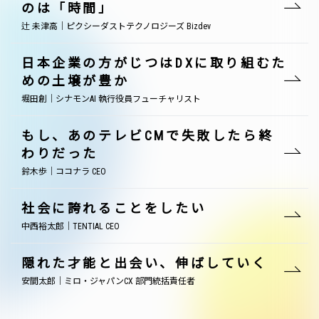
のは「時間」
辻 未津高｜ピクシーダストテクノロジーズ Bizdev
日本企業の方がじつはDXに取り組むた
めの土壌が豊か
堀田創｜シナモンAI 執行役員フューチャリスト
もし、あのテレビCMで失敗したら終
わりだった
鈴木歩｜ココナラ CEO
社会に誇れることをしたい
中西裕太郎｜TENTIAL CEO
隠れた才能と出会い、伸ばしていく
安間太郎｜ミロ・ジャパンCX 部門統括責任者