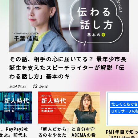
その話、相手の心に届いてる？ 最年少市長
誕生を支えたスピーチライターが解説「伝
わる話し方」基本のキ
13
2024.04.25
SHARE
、PayPay3社
「新人だから」と自分を守
PM1年目で知
せよ。前代未
るのをやめた｜ABEMAの看
「UXリサーチ