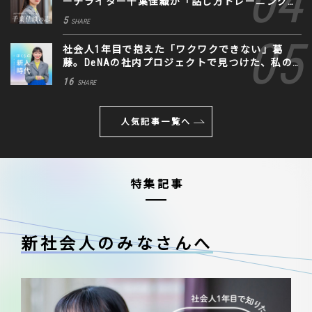
ーチライター千葉佳織が「話し方トレーニング」
に込めた思い
5
SHARE
社会人1年目で抱えた「ワクワクできない」葛
藤。DeNAの社内プロジェクトで見つけた、私の
生きる道
16
SHARE
人気記事一覧へ
特集記事
新社会人のみなさんへ