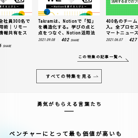
全社員300名で
Takramは、Notionで「知」
400名のチームに
n活用術｜リモー
を構造化する。学びの点と
入。全プロセ
情報共有をス
点をつなぐ、Notion活用法
マートニュー
402
427
2021.09.08
2021.06.07
SHARE
6
SHARE
この特集の記事一覧へ
すべての特集を見る
勇気がもらえる言葉たち
ベンチャーにとって最も価値が高いも