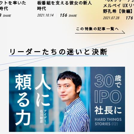
クトを率いた
板番組を支える彼女の新人
メルペイ UX
時代
時代
野孔希【後編
3
156
2021.10.14
SHARE
SHARE
176
2021.07.28
この特集の記事一覧へ
リーダーたちの
迷いと決断