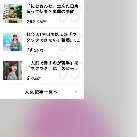
「にじさんじ」生んだ田角
陸って何者？事業の失敗
も、VTuberで逆転！｜ANY
282
SHARE
COLOR
社会人1年目で抱えた「ワ
クワクできない」葛藤。De
NAの社内プロジェクトで見
15
SHARE
つけた、私の生きる道
「人前で話すのが苦手」を
「ワクワク」に。スピーチ
ライター千葉佳織が「話し
5
SHARE
方トレーニング」に込めた
思い
人気記事一覧へ