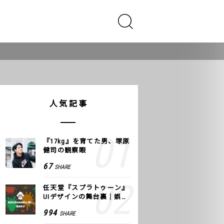
人気記事
『17kg』を育てた男、塚原
健司の観察眼
67
SHARE
任天堂『スプラトゥーン』
UIデザインの舞台裏｜娯楽
のUI 公式レポート #2
994
SHARE