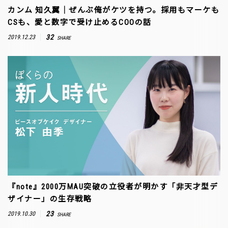
カンム 知久翼｜ぜんぶ俺がケツを持つ。採用もマーケも
CSも、愛と数字で受け止めるCOOの話
32
2019.12.23
SHARE
『note』2000万MAU突破の立役者が明かす「非天才型デ
ザイナー」の生存戦略
23
2019.10.30
SHARE