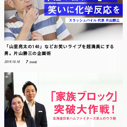
「山里亮太の140」などお笑いライブを超満員にする
男。片山勝三の企画術
7
2019.10.18
SHARE