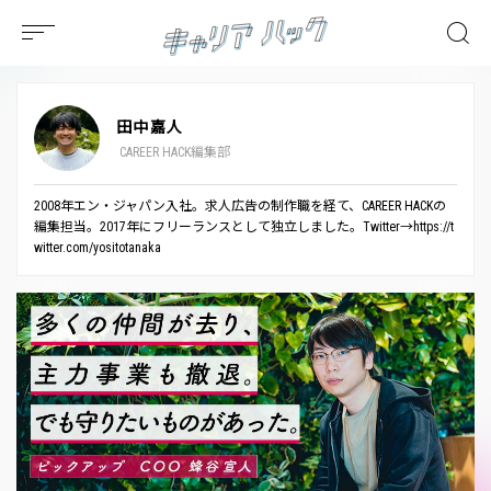
田中嘉人
CAREER HACK編集部
2008年エン・ジャパン入社。求人広告の制作職を経て、CAREER HACKの
編集担当。2017年にフリーランスとして独立しました。Twitter→https://t
witter.com/yositotanaka