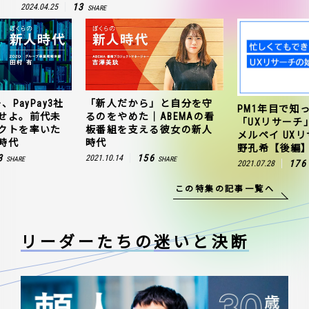
13
2024.04.25
SHARE
、PayPay3社
「新人だから」と自分を守
PM1年目で知
せよ。前代未
るのをやめた｜ABEMAの看
「UXリサーチ
クトを率いた
板番組を支える彼女の新人
メルペイ UX
時代
時代
野孔希【後編
3
156
2021.10.14
SHARE
SHARE
176
2021.07.28
この特集の記事一覧へ
リーダーたちの
迷いと決断