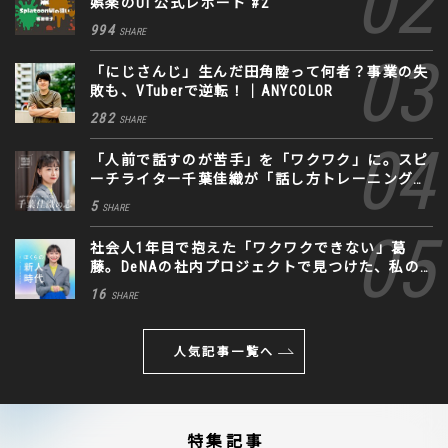
娯楽のUI 公式レポート #2
994
SHARE
「にじさんじ」生んだ田角陸って何者？事業の失
敗も、VTuberで逆転！｜ANYCOLOR
282
SHARE
「人前で話すのが苦手」を「ワクワク」に。スピ
ーチライター千葉佳織が「話し方トレーニング」
に込めた思い
5
SHARE
社会人1年目で抱えた「ワクワクできない」葛
藤。DeNAの社内プロジェクトで見つけた、私の
生きる道
16
SHARE
人気記事一覧へ
特集記事