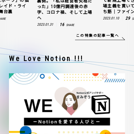
スポーツ」の価
で新規上場で
裏側。「私は経営者失格だ
レイド・ライ
場主義を貫い
った」10億円調達後の赤
舞台裏
ち筋｜ファイン
字、コロナ禍、そして上場
へ
29
2023.01.10
HARE
S
16
2023.01.31
SHARE
この特集の記事一覧へ
We Love Notion !!!