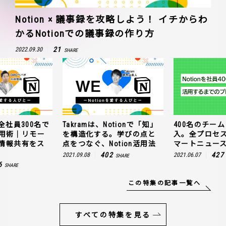
Notion × 議事録を攻略しよう！ イチからわ
かるNotionでの議事録の作り方
21
2022.09.30
SHARE
全社員300名で
Takramは、Notionで「知」
400名のチームに
n活用術｜リモー
を構造化する。学びの点と
入。全プロセ
情報共有をス
点をつなぐ、Notion活用法
マートニュー
402
427
2021.09.08
2021.06.07
SHARE
6
SHARE
この特集の記事一覧へ
すべての特集を見る