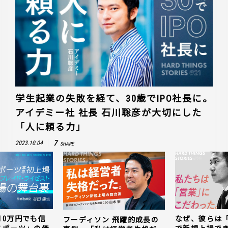
学生起業の失敗を経て、30歳でIPO社長に。
アイデミー社 社長 石川聡彦が大切にした
「人に頼る力」
7
2023.10.04
SHARE
10万円でも信
なぜ、彼らは
フーディソン 飛躍的成長の