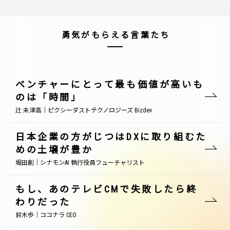
勇気がもらえる言葉たち
ベンチャーにとって最も価値が高いも
のは「時間」
辻 未津高｜ピクシーダストテクノロジーズ Bizdev
日本企業の方がじつはDXに取り組むた
めの土壌が豊か
堀田創｜シナモンAI 執行役員フューチャリスト
もし、あのテレビCMで失敗したら終
わりだった
鈴木歩｜ココナラ CEO