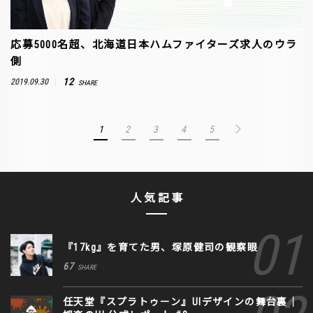
応募5000名超、北海道日本ハムファイターズ求人のウラ
側
12
2019.09.30
SHARE
1
2
3
4
5
人気記事
『17kg』を育てた男、塚原健司の観察眼
67
SHARE
任天堂『スプラトゥーン』UIデザインの舞台裏｜