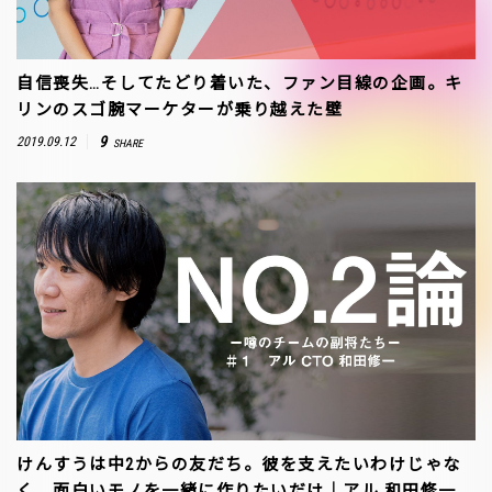
自信喪失…そしてたどり着いた、ファン目線の企画。キ
リンのスゴ腕マーケターが乗り越えた壁
9
2019.09.12
SHARE
けんすうは中2からの友だち。彼を支えたいわけじゃな
く、面白いモノを一緒に作りたいだけ｜アル 和田修一