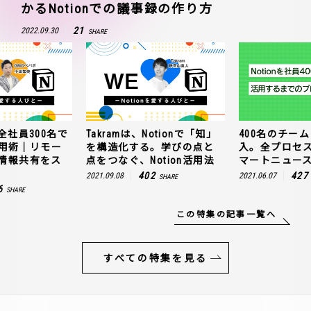
かるNotionでの議事録の作り方
21
2022.09.30
SHARE
全社員300名で
Takramは、Notionで「知」
400名のチームに
n活用術｜リモー
を構造化する。学びの点と
入。全プロセ
情報共有をス
点をつなぐ、Notion活用法
マートニュー
402
427
2021.09.08
2021.06.07
SHARE
6
SHARE
この特集の記事一覧へ
すべての特集を見る