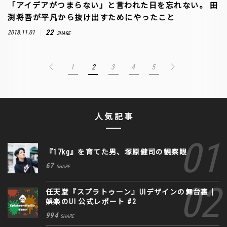
「アイデアがつまらない」と言われた日を忘れない。 田
渕将吾が平凡から抜け出すためにやったこと
22
2018.11.01
SHARE
1
2
3
4
5
人気記事
『17kg』を育てた男、塚原健司の観察眼
67
SHARE
任天堂『スプラトゥーン』UIデザインの舞台裏｜
娯楽のUI 公式レポート #2
994
SHARE