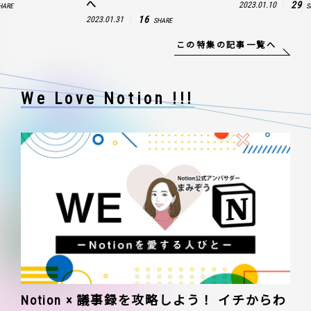
へ
29
2023.01.10
HARE
S
16
2023.01.31
SHARE
この特集の記事一覧へ
We Love Notion !!!
Notion × 議事録を攻略しよう！ イチからわ