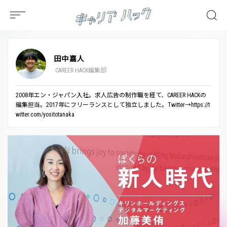
田中嘉人
CAREER HACK編集部
2008年エン・ジャパン入社。求人広告の制作職を経て、CAREER HACKの
編集担当。2017年にフリーランスとして独立しました。Twitter→https://t
witter.com/yositotanaka