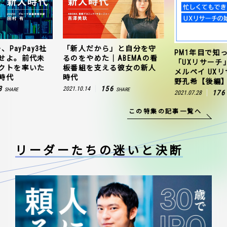
、PayPay3社
「新人だから」と自分を守
PM1年目で知
せよ。前代未
るのをやめた｜ABEMAの看
「UXリサーチ
クトを率いた
板番組を支える彼女の新人
メルペイ UX
時代
時代
野孔希【後編
3
156
2021.10.14
SHARE
SHARE
176
2021.07.28
この特集の記事一覧へ
リーダーたちの
迷いと決断