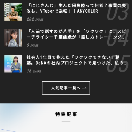
「にじさんじ」生んだ田角陸って何者？事業の失
敗も、VTuberで逆転！｜ANYCOLOR
282
SHARE
「人前で話すのが苦手」を「ワクワク」に。スピ
ーチライター千葉佳織が「話し方トレーニング」
に込めた思い
5
SHARE
社会人1年目で抱えた「ワクワクできない」葛
藤。DeNAの社内プロジェクトで見つけた、私の
生きる道
16
SHARE
人気記事一覧へ
特集記事