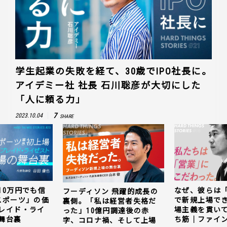
学生起業の失敗を経て、30歳でIPO社長に。
アイデミー社 社長 石川聡彦が大切にした
「人に頼る力」
7
2023.10.04
SHARE
10万円でも信
なぜ、彼らは
フーディソン 飛躍的成長の
スポーツ」の価
で新規上場で
裏側。「私は経営者失格だ
レイド・ライ
場主義を貫い
った」10億円調達後の赤
舞台裏
ち筋｜ファイン
字、コロナ禍、そして上場