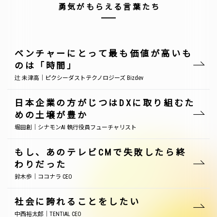
勇気がもらえる言葉たち
ベンチャーにとって最も価値が高いも
のは「時間」
辻 未津高｜ピクシーダストテクノロジーズ Bizdev
日本企業の方がじつはDXに取り組むた
めの土壌が豊か
堀田創｜シナモンAI 執行役員フューチャリスト
もし、あのテレビCMで失敗したら終
わりだった
鈴木歩｜ココナラ CEO
社会に誇れることをしたい
中西裕太郎｜TENTIAL CEO