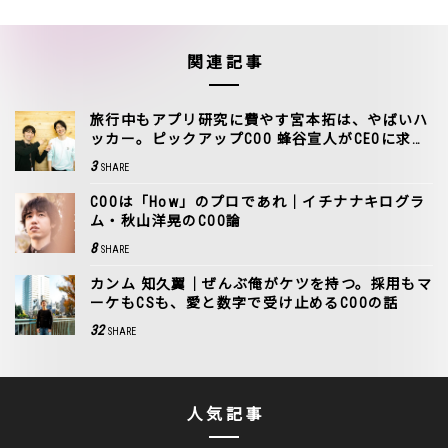
関連記事
旅行中もアプリ研究に費やす宮本拓は、やばいハ
ッカー。ピックアップCOO 蜂谷宣人がCEOに求め
るもの
3
SHARE
COOは「How」のプロであれ｜イチナナキログラ
ム・秋山洋晃のCOO論
8
SHARE
カンム 知久翼｜ぜんぶ俺がケツを持つ。採用もマ
ーケもCSも、愛と数字で受け止めるCOOの話
32
SHARE
人気記事