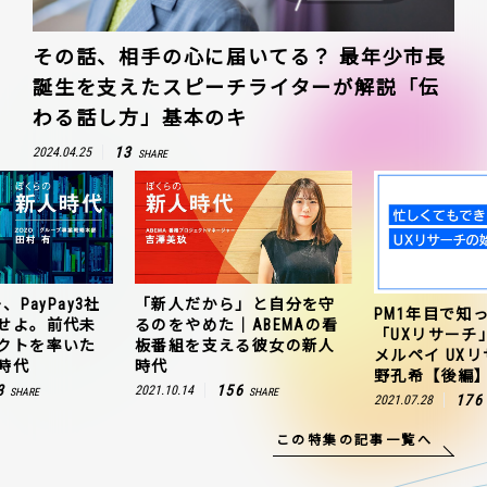
その話、相手の心に届いてる？ 最年少市長
誕生を支えたスピーチライターが解説「伝
わる話し方」基本のキ
13
2024.04.25
SHARE
、PayPay3社
「新人だから」と自分を守
PM1年目で知
せよ。前代未
るのをやめた｜ABEMAの看
「UXリサーチ
クトを率いた
板番組を支える彼女の新人
メルペイ UX
時代
時代
野孔希【後編
3
156
2021.10.14
SHARE
SHARE
176
2021.07.28
この特集の記事一覧へ