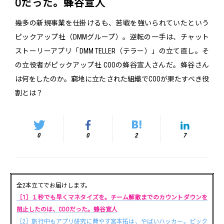
Oだった。蜂谷宣人
幾多の新規事業を仕掛けるも、苦戦を強いられていたという
ピックアップ社（DMMグループ）。逆転の一手は、チャット
ストーリーアプリ「DMM TELLER（テラー）」の立て直し。そ
の立役者がピックアップ社 COOの蜂谷宣人さんだ。蜂谷さん
は何をしたのか。窮地に立たされた組織でCOOが果たすべき役
割とは？
0
0
2
7
全2本立てでお届けします。
［1］１秒でも早くマネタイズを。チーム解散までのカウントダウンを
阻止したのは、COOだった。蜂谷宣人
［2］旅行中もアプリ研究に費やす宮本拓は、やばいハッカー。ピック