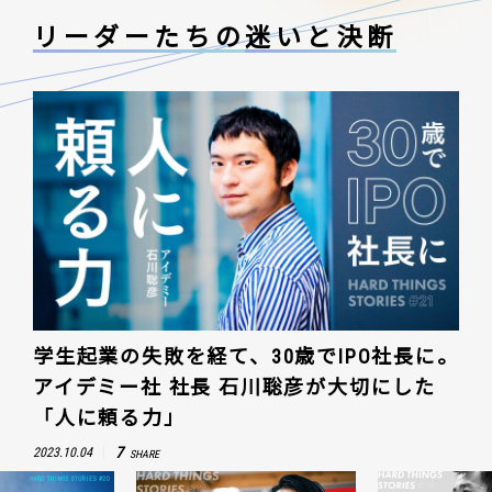
リーダーたちの
迷いと決断
学生起業の失敗を経て、30歳でIPO社長に。
アイデミー社 社長 石川聡彦が大切にした
「人に頼る力」
7
2023.10.04
SHARE