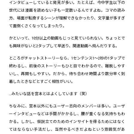
インタビューしていると発見が多い。たとえば、今中学生以下の
世代には漫画を読めない子も一定数いるんですよね。コマの読み
方、場面が転換するシーンが理解できなかったり、文字量が多すぎ
て面倒くさくなってしまったり。
かといって、10分以上の動画もじっと見ていられない。ちょっとで
も興味がないと2タップして早送り、関連動画へ飛んだりする。
ところがチャットストーリーなら、1センテンス1〜2秒の1タップで
終わるし、前後のストーリーもひと目でわかるので、離脱しやす
いし、再開もしやすい。だから、待ち合わせ時間より数分早く到
着したときなどとすごく相性がいい。
…みたいな話を宮本とはよくしています（笑）
ちなみに、宮本以外にもユーザー志向のメンバーは多い。ユーザ
ーインタビューなどは手間がかかるし、腰が重くなる気持ちもわ
かる。しかし、仮説立てのためのインサイトを得るためにはなく
てはならない手法だし、当然やるべきだよねという雰囲気があ