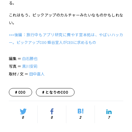
る。
これはもう、ピックアップのカルチャーみたいなものかもしれな
い。
>>>後編：旅行中もアプリ研究に費やす宮本拓は、やばいハッカ
ー。ピックアップCOO 蜂谷宣人がCEOに求めるもの
編集 ＝
白石勝也
写真 ＝
黒川安莉
取材 / 文 ＝
田中嘉人
COO
となりのCOO
0
0
2
7