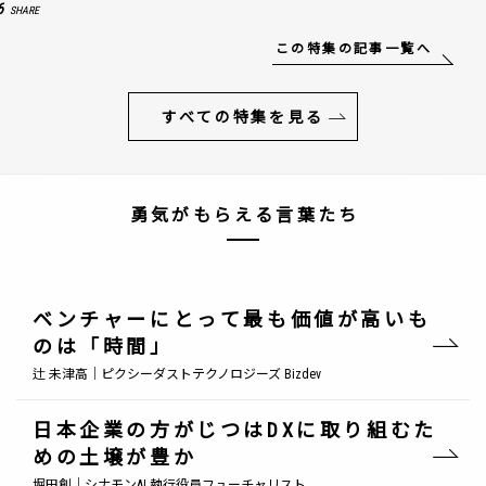
6
SHARE
この特集の記事一覧へ
すべての特集を見る
勇気がもらえる言葉たち
ベンチャーにとって最も価値が高いも
のは「時間」
辻 未津高｜ピクシーダストテクノロジーズ Bizdev
日本企業の方がじつはDXに取り組むた
めの土壌が豊か
堀田創｜シナモンAI 執行役員フューチャリスト