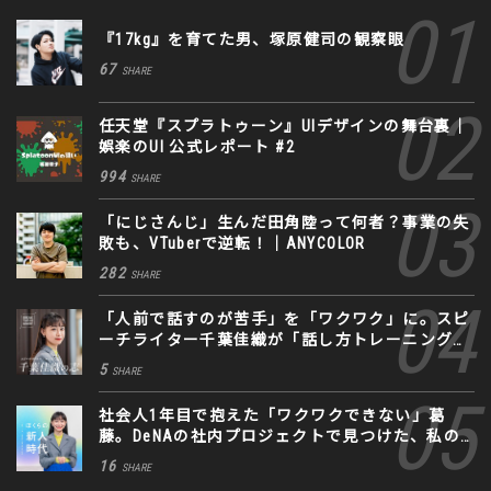
『17kg』を育てた男、塚原健司の観察眼
67
SHARE
任天堂『スプラトゥーン』UIデザインの舞台裏｜
娯楽のUI 公式レポート #2
994
SHARE
「にじさんじ」生んだ田角陸って何者？事業の失
敗も、VTuberで逆転！｜ANYCOLOR
282
SHARE
「人前で話すのが苦手」を「ワクワク」に。スピ
ーチライター千葉佳織が「話し方トレーニング」
に込めた思い
5
SHARE
社会人1年目で抱えた「ワクワクできない」葛
藤。DeNAの社内プロジェクトで見つけた、私の
生きる道
16
SHARE