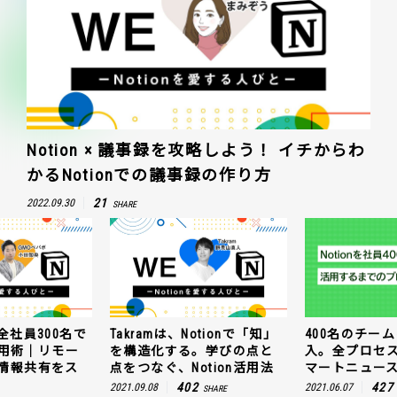
Notion × 議事録を攻略しよう！ イチからわ
かるNotionでの議事録の作り方
21
2022.09.30
SHARE
全社員300名で
Takramは、Notionで「知」
400名のチームに
n活用術｜リモー
を構造化する。学びの点と
入。全プロセ
情報共有をス
点をつなぐ、Notion活用法
マートニュー
402
427
2021.09.08
2021.06.07
SHARE