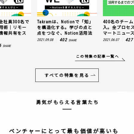
全社員300名で
Takramは、Notionで「知」
400名のチームに
n活用術｜リモー
を構造化する。学びの点と
入。全プロセ
情報共有をス
点をつなぐ、Notion活用法
マートニュー
402
427
2021.09.08
2021.06.07
SHARE
6
SHARE
この特集の記事一覧へ
すべての特集を見る
勇気がもらえる言葉たち
ベンチャーにとって最も価値が高いも