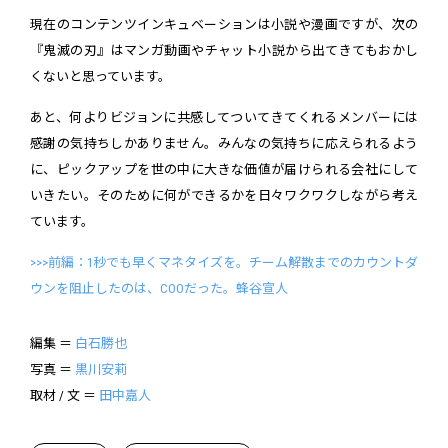
現在のコンテンツインキュベーションは小説や漫画ですが、次の
『鬼滅の刃』はマンガ動画やチャット小説から出てきてもおかし
くないと思っています。
あと、何よりビジョンに共感してついてきてくれるメンバーには
感謝の気持ちしかありません。みんなの気持ちに応えられるよう
に、ピックアップを世の中に大きな価値が届けられる会社にして
いきたい。そのために何ができるかを日々ワクワクしながら考え
ています。
>>>前編：1秒でも早くマネタイズを。チーム解散までのカウントダ
ウンを阻止したのは、COOだった。蜂谷宣人
編集 ＝
白石勝也
写真 ＝
黒川安莉
取材 / 文 ＝
田中嘉人