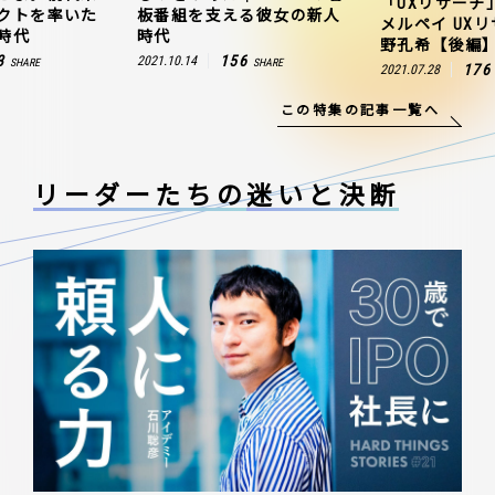
「UXリサーチ
クトを率いた
板番組を支える彼女の新人
メルペイ UX
時代
時代
野孔希【後編
3
156
2021.10.14
SHARE
SHARE
176
2021.07.28
この特集の記事一覧へ
リーダーたちの
迷いと決断