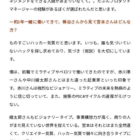
ネジメントをできる人間があまりいなくて。。たぶんプロダクト
マネージャーの経験があるぼくが選ばれたんだと思います。
ー約2年一緒に働いてきて、蜂谷さんから見て宮本さんはどんな
方？
ものすごいハッカー気質だと思います。いつも、誰も気づいてい
ないハックを探し求めており、気づき（仮説）を大切にしていま
す。
僕は、前職でミラティブやペロリで働いてきたのですが、赤川準
一さんや中川綾太郎さんとはまた違った起業家といった印象で
す。赤川さんは強烈なビジョナリー。ミラティブの未来を熱病のよ
うに信じ切っていて、また、施策のPDCAサイクルの速度がえげつ
ない。
綾太郎さんもビジョナリータイプ。事業構想力が高く、周りの人
がまだ見えていない世界を捉えている。宮本はそれとはまた全然違
くて、クリエイター気質、ハッカー気質で個々に向き合うタイプに