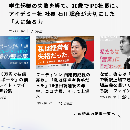
学生起業の失敗を経て、30歳でIPO社長に。
アイデミー社 社長 石川聡彦が大切にした
「人に頼る力」
7
2023.10.04
SHARE
10万円でも信
なぜ、彼らは
フーディソン 飛躍的成長の
スポーツ」の価
で新規上場で
裏側。「私は経営者失格だ
レイド・ライ
場主義を貫い
った」10億円調達後の赤
舞台裏
ち筋｜ファイン
字、コロナ禍、そして上場
へ
29
2023.01.10
HARE
S
16
2023.01.31
SHARE
この特集の記事一覧へ