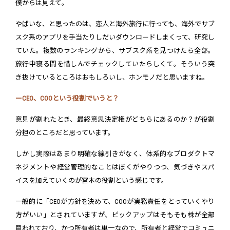
僕からは見えて。
やばいな、と思ったのは、恋人と海外旅行に行っても、海外でサブ
スク系のアプリを手当たりしだいダウンロードしまくって、研究し
ていた。複数のランキングから、サブスク系を見つけたら全部。
旅行中寝る間を惜しんでチェックしていたらしくて。そういう突
き抜けているところはおもしろいし、ホンモノだと思いますね。
ーCEO、COOという役割でいうと？
意見が割れたとき、最終意思決定権がどちらにあるのか？が役割
分担のところだと思っています。
しかし実際はあまり明確な線引きがなく、体系的なプロダクトマ
ネジメントや経営管理的なことはぼくがやりつつ、気づきやスパ
イスを加えていくのが宮本の役割という感じです。
一般的に「CEOが方針を決めて、COOが実務責任をとっていくやり
方がいい」とされていますが、ピックアップはそもそも株が全部
買われており、かつ所有者は単一なので、所有者と経営でコミュニ