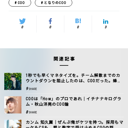
COO
となりのCOO
0
0
0
3
関連記事
1秒でも早くマネタイズを。チーム解散までのカ
ウントダウンを阻止したのは、COOだった。蜂谷
宣人
9
SHARE
COOは「How」のプロであれ｜イチナナキログラ
ム・秋山洋晃のCOO論
8
SHARE
カンム 知久翼｜ぜんぶ俺がケツを持つ。採用もマ
ーケもCSも、愛と数字で受け止めるCOOの話