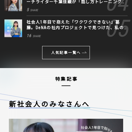
ーチライター千葉佳織が「話し方トレーニング」
に込めた思い
5
SHARE
社会人1年目で抱えた「ワクワクできない」葛
藤。DeNAの社内プロジェクトで見つけた、私の
生きる道
16
SHARE
人気記事一覧へ
特集記事
新社会人のみなさんへ