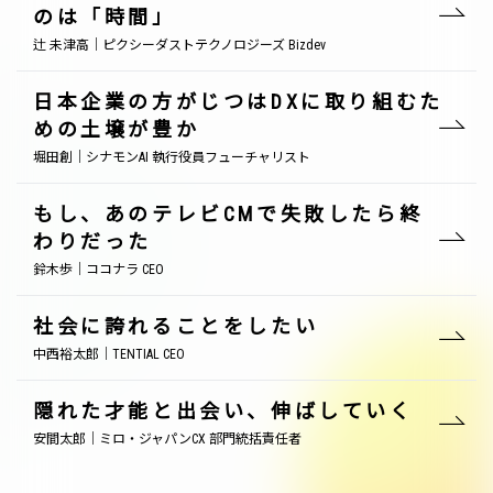
のは「時間」
辻 未津高｜ピクシーダストテクノロジーズ Bizdev
日本企業の方がじつはDXに取り組むた
めの土壌が豊か
堀田創｜シナモンAI 執行役員フューチャリスト
もし、あのテレビCMで失敗したら終
わりだった
鈴木歩｜ココナラ CEO
社会に誇れることをしたい
中西裕太郎｜TENTIAL CEO
隠れた才能と出会い、伸ばしていく
安間太郎｜ミロ・ジャパンCX 部門統括責任者