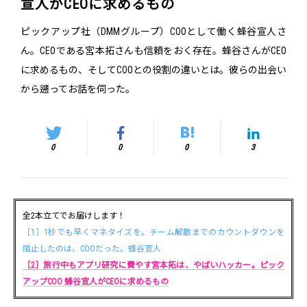
宣人がCEOに求めるもの
ピックアップ社（DMMグループ）COOとして働く蜂谷宣人さ
ん。CEOである宮本拓さんも信頼をおく存在。蜂谷さんがCEO
に求めるもの、そしてCOOとの役割の違いとは。彼らの出会い
から遡ってお話を伺った。
0
0
0
3
全2本立てでお届けします！
［1］1秒でも早くマネタイズを。チーム解散までのカウントダウンを
阻止したのは、COOだった。蜂谷宣人
［2］旅行中もアプリ研究に費やす宮本拓は、やばいハッカー。ピック
アップCOO 蜂谷宣人がCEOに求めるもの