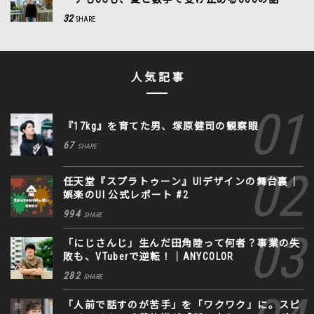
32
SHARE
人気記事
『17kg』を育てた男、塚原健司の観察眼
67
SHARE
任天堂『スプラトゥーン』UIデザインの舞台裏｜
娯楽のUI 公式レポート #2
994
SHARE
「にじさんじ」生んだ田角陸って何者？事業の失
敗も、VTuberで逆転！｜ANYCOLOR
282
SHARE
「人前で話すのが苦手」を「ワクワク」に。スピ