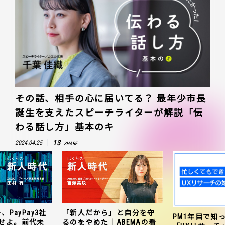
その話、相手の心に届いてる？ 最年少市長
誕生を支えたスピーチライターが解説「伝
わる話し方」基本のキ
13
2024.04.25
SHARE
、PayPay3社
「新人だから」と自分を守
PM1年目で知
せよ。前代未
るのをやめた｜ABEMAの看