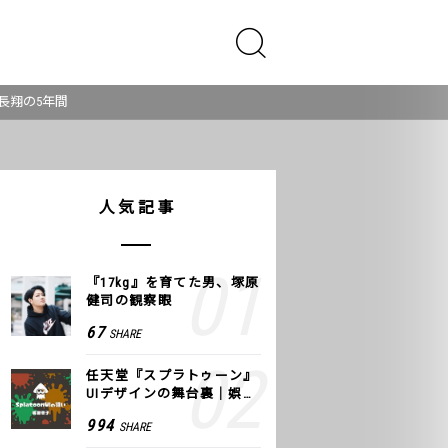
長翔の5年間
人気記事
『17kg』を育てた男、塚原
健司の観察眼
67
SHARE
任天堂『スプラトゥーン』
UIデザインの舞台裏｜娯楽
のUI 公式レポート #2
994
SHARE