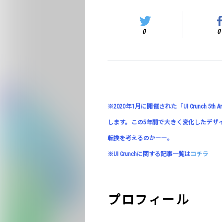
0
0
※2020年1月に開催された「UI Crunch 5th
します。この5年間で大きく変化したデザ
転換を考えるのかーー。
※UI Crunchに関する記事一覧は
コチラ
プロフィール