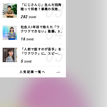
「にじさんじ」生んだ田角
陸って何者？事業の失敗
も、VTuberで逆転！｜ANY
282
SHARE
COLOR
社会人1年目で抱えた「ワ
クワクできない」葛藤。De
NAの社内プロジェクトで見
16
SHARE
つけた、私の生きる道
「人前で話すのが苦手」を
「ワクワク」に。スピーチ
ライター千葉佳織が「話し
5
SHARE
方トレーニング」に込めた
思い
人気記事一覧へ