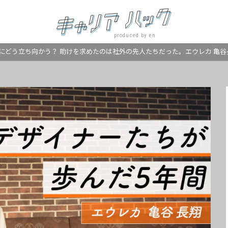
produced by en
にどう立ち向かう？ 助けを求めたのは社外の先人たちだった。エウレカ 亀谷